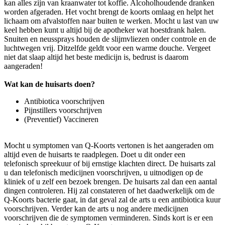
kan alles zijn van kraanwater tot koffie. Alcoholhoudende dranken
worden afgeraden. Het vocht brengt de koorts omlaag en helpt het
lichaam om afvalstoffen naar buiten te werken. Mocht u last van uw
keel hebben kunt u altijd bij de apotheker wat hoestdrank halen.
Snuiten en neussprays houden de slijmvliezen onder controle en de
luchtwegen vrij. Ditzelfde geldt voor een warme douche. Vergeet
niet dat slaap altijd het beste medicijn is, bedrust is daarom
aangeraden!
Wat kan de huisarts doen?
Antibiotica voorschrijven
Pijnstillers voorschrijven
(Preventief) Vaccineren
Mocht u symptomen van Q-Koorts vertonen is het aangeraden om
altijd even de huisarts te raadplegen. Doet u dit onder een
telefonisch spreekuur of bij ernstige klachten direct. De huisarts zal
u dan telefonisch medicijnen voorschrijven, u uitnodigen op de
kliniek of u zelf een bezoek brengen. De huisarts zal dan een aantal
dingen controleren. Hij zal constateren of het daadwerkelijk om de
Q-Koorts bacterie gaat, in dat geval zal de arts u een antibiotica kuur
voorschrijven. Verder kan de arts u nog andere medicijnen
voorschrijven die de symptomen verminderen. Sinds kort is er een