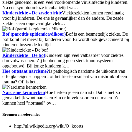
ziekte genoemd, is een veel voorkomende virusinfectie bij kinderen.
Na een symptoomloze incubatietijd va…
Kinderziekte - De zesde ziekte
Vlekjesziekten komen regelmatig
voor bij kinderen. De ene is gevaarlijker dan de andere. De zesde
ziekte is een ongevaarlijke vlek…
Bof (parotitis epidemica/dikoor)
Bof is een besmettelijk ziekte. De
bof komt het meest bij kinderen voor. Er wordt ook gevaccineerd bij
kinderen tussen de leeftijd…
Kinderziekte - De bof
Kinderen zijn veel vatbaarder voor ziektes
dan volwassenen. Zij hebben nog geen sterk imuunsysteem
opgebouwd. Bij jonge kinderen k…
Hoe ontstaat narcisme?
Is pathologisch narcisme de uitkomst van
erfelijke eigenschappen - of het trieste resultaat van misbruik of een
trauma? Of, is het…
Narcisme kenmerken
Hoe herken je een narcist? Dat is niet zo
gemakkelijk want narcisten zijn er in vele soorten en maten. Ze
kunnen heel "normaal" ov…
Bronnen en referenties
http://nl.wikipedia.org/wiki/Q_koorts