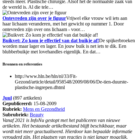
steeds meer. Plastische chirurgie. Alsof het de normaalste zaak van
de wereld is. Al die tele…
Ontevreden zijn over je figuur
Vrijwel elke vrouw wil iets aan
haar lichaam veranderen, met het gewicht op nummer 1. Door
ontevreden zijn over ons lichaam - voor…
Buikvet: Zo kom je effectief van dat buikje af!
De spijkerbroeken
worden maar lager en lager. En jouw buik is net iets te dik. Een
blubberbuikje met lovehandles eigenlijk. En dat…
Bronnen en referenties
http://www.hln.be/hln/nl/33/Fit-
Gezond/article/detail/958548/2009/08/06/De-tien-duurste-
plastische-ingrepen.dhtml
Juul
(897 artikelen)
Gepubliceerd:
15-08-2009
Rubriek:
Mens en Gezondheid
Subrubriek:
Beauty
Vanaf 2021 is InfoNu gestopt met het publiceren van nieuwe
artikelen. Het bestaande artikelbestand blijft beschikbaar, maar
wordt niet meer geactualiseerd. Hierdoor kan bepaalde informatie
verouderd zijn. Het plaatsen van reacties is niet langer mogelijk.