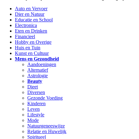
Auto en Vervoer
Dier en Natuur
Educatie en School
Electronica
Eten en Drinken
Financieel
Hobby en Overige
Huis en Tuin
Kunst en Cultuur
Mens en Gezondheid
Aandoeningen
Alternatief
Astrologie
Beauty
Dieet
Diversen
Gezonde Voeding
Kinderen
Leven
Lifestyle
Mode
Natuurgeneeswijze
Relatie en Huwelijk
Spiritueel