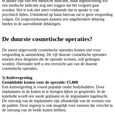
er sprake zijn van een medische indicatie, maar tegenwoordig wil
een medische indicatie nog niet zeggen dat het vergoed gaat
worden. Het is ook niet meer voldoende dat er sprake is van
psychisch lijden. Uitsluitend op basis hiervan zal er geen vergoeding
volgen. De zorgverzekeraars kunnen een uitgebreidere dekking
bieden in de aanvullende dekkingen.
De duurste cosmetische operaties?
De meest uitgevoerde cosmetische operaties komen niet voor
vergoeding in aanmerking. De vijf duurste cosmetische operaties
moeten door diegenen die de operatie wensen, zelf gedragen
worden. Hieronder treft u een overzicht aan van de duurste
cosmetische operaties.
5) Kuitvergroting
Gemiddelde kosten voor de operatie: €5.800
Een kuitvergroting is vooral populair onder bodybuilders. Door
implantaten in de kuiten in te brengen lijken ze gespierder. In de
knieholte wordt een snede geplaatst en de implantaten ingebracht.
De omvang van de implantaten zijn afhankelijk van de wensen van
de patiënt. Deze ingreep is ook mogelijk voor mensen die verschil in
de omvang van de beide kuiten hebben.