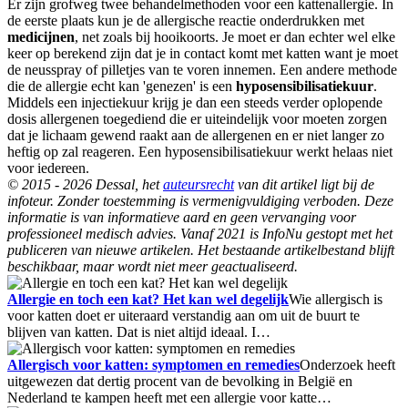
Er zijn grofweg twee behandelmethoden voor een kattenallergie. In
de eerste plaats kun je de allergische reactie onderdrukken met
medicijnen
, net zoals bij hooikoorts. Je moet er dan echter wel elke
keer op berekend zijn dat je in contact komt met katten want je moet
de neusspray of pilletjes van te voren innemen. Een andere methode
die de allergie echt kan 'genezen' is een
hyposensibilisatiekuur
.
Middels een injectiekuur krijg je dan een steeds verder oplopende
dosis allergenen toegediend die er uiteindelijk voor moeten zorgen
dat je lichaam gewend raakt aan de allergenen en er niet langer zo
heftig op zal reageren. Een hyposensibilisatiekuur werkt helaas niet
voor iedereen.
© 2015 - 2026 Dessal, het
auteursrecht
van dit artikel ligt bij de
infoteur. Zonder toestemming is vermenigvuldiging verboden. Deze
informatie is van informatieve aard en geen vervanging voor
professioneel medisch advies. Vanaf 2021 is InfoNu gestopt met het
publiceren van nieuwe artikelen. Het bestaande artikelbestand blijft
beschikbaar, maar wordt niet meer geactualiseerd.
Allergie en toch een kat? Het kan wel degelijk
Wie allergisch is
voor katten doet er uiteraard verstandig aan om uit de buurt te
blijven van katten. Dat is niet altijd ideaal. I…
Allergisch voor katten: symptomen en remedies
Onderzoek heeft
uitgewezen dat dertig procent van de bevolking in België en
Nederland te kampen heeft met een allergie voor katte…