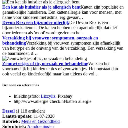
Een kat als huisdier als je allergisch bent
Katten zijn populaire en
gemakkelijke huisdieren. Een kattenallergie kan voor mensen, met
name voor kinderen met astma, erg gevaar…
Devon Rex: een bijzonder uiterlijk
De Devon Rex is een
bijzonder kattenras. De katten hebben een apart uiterlijk dat niet
door iedereen als 'mooi' wordt gezien en he…
Verzakking bij vrouwen: symptomen, oorzaak en
behandeling
Verzakking bij vrouwen symptomen zijn afhankelijk
van het type en de omvang van de verzakking. Een verzakking van
de baarmoeder, d…
Zenuwtrekjes of tic, oorzaak en behandeling
We zien het
voornamelijk bij kinderen: tics of zenuwtrekjes. Het ontstaat dan
ook veelal op kinderleeftijd maar kan tijdens de vol…
Bronnen en referenties
Inleidingsfoto:
Lizzyliz
, Pixabay
http://www.allergie-check.nl/katten-allergie
Dessal
(1.118 artikelen)
Laatste update:
11-07-2020
Rubriek:
Mens en Gezondheid
Subrubriek:
Aandoeningen