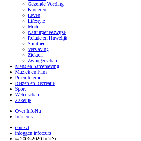
Gezonde Voeding
Kinderen
Leven
Lifestyle
Mode
Natuurgeneeswijze
Relatie en Huwelijk
Spiritueel
Verslaving
Ziekten
Zwangerschap
Mens en Samenleving
Muziek en Film
Pc en Internet
Reizen en Recreatie
Sport
Wetenschap
Zakelijk
Over InfoNu
Infoteurs
contact
inloggen infoteurs
© 2006-2026 InfoNu