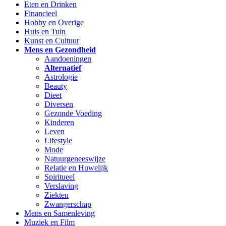
Eten en Drinken
Financieel
Hobby en Overige
Huis en Tuin
Kunst en Cultuur
Mens en Gezondheid
Aandoeningen
Alternatief
Astrologie
Beauty
Dieet
Diversen
Gezonde Voeding
Kinderen
Leven
Lifestyle
Mode
Natuurgeneeswijze
Relatie en Huwelijk
Spiritueel
Verslaving
Ziekten
Zwangerschap
Mens en Samenleving
Muziek en Film