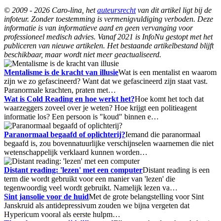
© 2009 - 2026 Caro-lina, het
auteursrecht
van dit artikel ligt bij de
infoteur. Zonder toestemming is vermenigvuldiging verboden. Deze
informatie is van informatieve aard en geen vervanging voor
professioneel medisch advies. Vanaf 2021 is InfoNu gestopt met het
publiceren van nieuwe artikelen. Het bestaande artikelbestand blijft
beschikbaar, maar wordt niet meer geactualiseerd.
Mentalisme is de kracht van illusie
Wat is een mentalist en waarom
zijn we zo gefascineerd? Want dat we gefascineerd zijn staat vast.
Paranormale krachten, praten met…
Wat is Cold Reading en hoe werkt het?
Hoe komt het toch dat
waarzeggers zoveel over je weten? Hoe krijgt een politieagent
informatie los? Een persoon is "koud" binnen e…
Paranormaal begaafd of oplichterij?
Iemand die paranormaal
begaafd is, zou bovennatuurlijke verschijnselen waarnemen die niet
wetenschappelijk verklaard kunnen worden…
Distant reading: 'lezen' met een computer
Distant reading is een
term die wordt gebruikt voor een manier van 'lezen' die
tegenwoordig veel wordt gebruikt. Namelijk lezen va…
Sint jansolie voor de huid
Met de grote belangstelling voor Sint
Janskruid als antidepressivum zouden we bijna vergeten dat
Hypericum vooral als eerste hulpm…