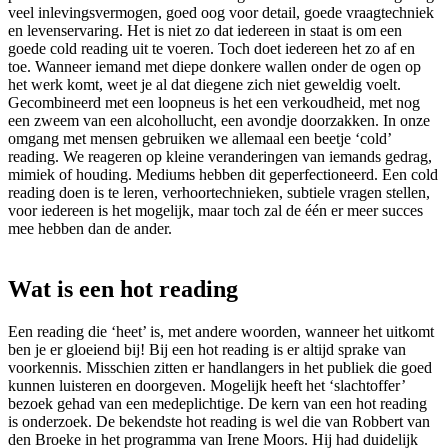
veel inlevingsvermogen, goed oog voor detail, goede vraagtechniek
en levenservaring. Het is niet zo dat iedereen in staat is om een
goede cold reading uit te voeren. Toch doet iedereen het zo af en
toe. Wanneer iemand met diepe donkere wallen onder de ogen op
het werk komt, weet je al dat diegene zich niet geweldig voelt.
Gecombineerd met een loopneus is het een verkoudheid, met nog
een zweem van een alcohollucht, een avondje doorzakken. In onze
omgang met mensen gebruiken we allemaal een beetje ‘cold’
reading. We reageren op kleine veranderingen van iemands gedrag,
mimiek of houding. Mediums hebben dit geperfectioneerd. Een cold
reading doen is te leren, verhoortechnieken, subtiele vragen stellen,
voor iedereen is het mogelijk, maar toch zal de één er meer succes
mee hebben dan de ander.
Wat is een hot reading
Een reading die ‘heet’ is, met andere woorden, wanneer het uitkomt
ben je er gloeiend bij! Bij een hot reading is er altijd sprake van
voorkennis. Misschien zitten er handlangers in het publiek die goed
kunnen luisteren en doorgeven. Mogelijk heeft het ‘slachtoffer’
bezoek gehad van een medeplichtige. De kern van een hot reading
is onderzoek. De bekendste hot reading is wel die van Robbert van
den Broeke in het programma van Irene Moors. Hij had duidelijk