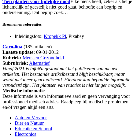
Tien planten voor tijdelijke nood
Elke mens heeft, zeker als het je
lichamelijk of geestelijk niet goed gaat, behoefte aan begrip en
ondersteuning. Dat begrip zoek…
Bronnen en referenties
Inleidingsfoto:
Kropekk Pl
, Pixabay
Caro-lina
(185 artikelen)
Laatste update:
09-01-2012
Rubriek:
Mens en Gezondheid
Subrubriek:
Alternatief
Vanaf 2021 is InfoNu gestopt met het publiceren van nieuwe
artikelen. Het bestaande artikelbestand blijft beschikbaar, maar
wordt niet meer geactualiseerd. Hierdoor kan bepaalde informatie
verouderd zijn. Het plaatsen van reacties is niet langer mogelijk.
Medische informatie
Deze informatie is van informatieve aard en geen vervanging voor
professioneel medisch advies. Raadpleeg bij medische problemen
en/of vragen altijd een arts.
Auto en Vervoer
Dier en Natuur
Educatie en School
Electronica