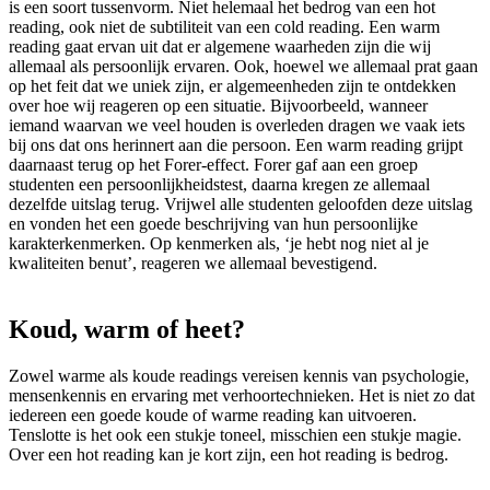
is een soort tussenvorm. Niet helemaal het bedrog van een hot
reading, ook niet de subtiliteit van een cold reading. Een warm
reading gaat ervan uit dat er algemene waarheden zijn die wij
allemaal als persoonlijk ervaren. Ook, hoewel we allemaal prat gaan
op het feit dat we uniek zijn, er algemeenheden zijn te ontdekken
over hoe wij reageren op een situatie. Bijvoorbeeld, wanneer
iemand waarvan we veel houden is overleden dragen we vaak iets
bij ons dat ons herinnert aan die persoon. Een warm reading grijpt
daarnaast terug op het Forer-effect. Forer gaf aan een groep
studenten een persoonlijkheidstest, daarna kregen ze allemaal
dezelfde uitslag terug. Vrijwel alle studenten geloofden deze uitslag
en vonden het een goede beschrijving van hun persoonlijke
karakterkenmerken. Op kenmerken als, ‘je hebt nog niet al je
kwaliteiten benut’, reageren we allemaal bevestigend.
Koud, warm of heet?
Zowel warme als koude readings vereisen kennis van psychologie,
mensenkennis en ervaring met verhoortechnieken. Het is niet zo dat
iedereen een goede koude of warme reading kan uitvoeren.
Tenslotte is het ook een stukje toneel, misschien een stukje magie.
Over een hot reading kan je kort zijn, een hot reading is bedrog.