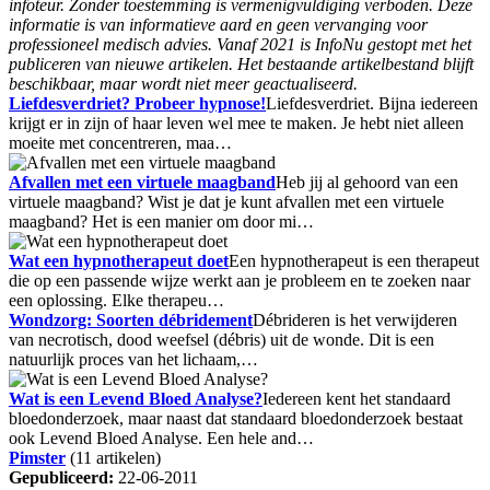
infoteur. Zonder toestemming is vermenigvuldiging verboden. Deze
informatie is van informatieve aard en geen vervanging voor
professioneel medisch advies. Vanaf 2021 is InfoNu gestopt met het
publiceren van nieuwe artikelen. Het bestaande artikelbestand blijft
beschikbaar, maar wordt niet meer geactualiseerd.
Liefdesverdriet? Probeer hypnose!
Liefdesverdriet. Bijna iedereen
krijgt er in zijn of haar leven wel mee te maken. Je hebt niet alleen
moeite met concentreren, maa…
Afvallen met een virtuele maagband
Heb jij al gehoord van een
virtuele maagband? Wist je dat je kunt afvallen met een virtuele
maagband? Het is een manier om door mi…
Wat een hypnotherapeut doet
Een hypnotherapeut is een therapeut
die op een passende wijze werkt aan je probleem en te zoeken naar
een oplossing. Elke therapeu…
Wondzorg: Soorten débridement
Débrideren is het verwijderen
van necrotisch, dood weefsel (débris) uit de wonde. Dit is een
natuurlijk proces van het lichaam,…
Wat is een Levend Bloed Analyse?
Iedereen kent het standaard
bloedonderzoek, maar naast dat standaard bloedonderzoek bestaat
ook Levend Bloed Analyse. Een hele and…
Pimster
(11 artikelen)
Gepubliceerd:
22-06-2011