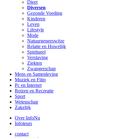
Dieet
Diversen
Gezonde Voeding
Kinderen
Leven
Lifestyle
Mode
Natuurgeneeswijze
Relatie en Huwelijk
Spiritueel
Verslaving
Ziekten
Zwangerschap
Mens en Samenleving
Muziek en Film
Pc en Internet
Reizen en Recreatie
Sport
Wetenschap
Zakelijk
Over InfoNu
Infoteurs
contact