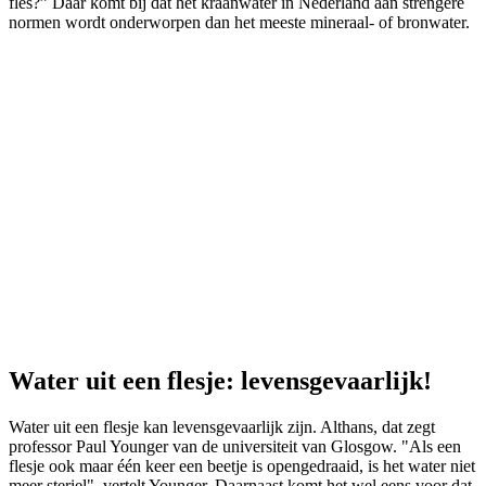
fles?” Daar komt bij dat het kraanwater in Nederland aan strengere
normen wordt onderworpen dan het meeste mineraal- of bronwater.
Water uit een flesje: levensgevaarlijk!
Water uit een flesje kan levensgevaarlijk zijn. Althans, dat zegt
professor Paul Younger van de universiteit van Glosgow. "Als een
flesje ook maar één keer een beetje is opengedraaid, is het water niet
meer steriel", vertelt Younger. Daarnaast komt het wel eens voor dat