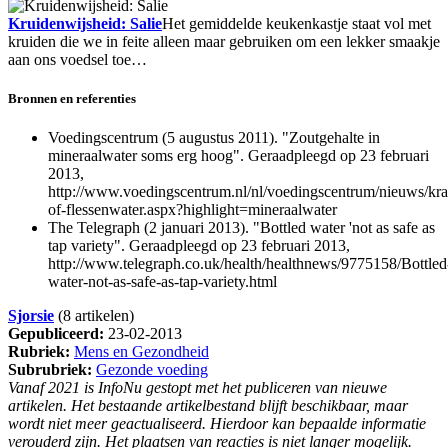
Kruidenwijsheid: Salie
Het gemiddelde keukenkastje staat vol met
kruiden die we in feite alleen maar gebruiken om een lekker smaakje
aan ons voedsel toe…
Bronnen en referenties
Voedingscentrum (5 augustus 2011). "Zoutgehalte in
mineraalwater soms erg hoog". Geraadpleegd op 23 februari
2013,
http://www.voedingscentrum.nl/nl/voedingscentrum/nieuws/kr
of-flessenwater.aspx?highlight=mineraalwater
The Telegraph (2 januari 2013). "Bottled water 'not as safe as
tap variety". Geraadpleegd op 23 februari 2013,
http://www.telegraph.co.uk/health/healthnews/9775158/Bottled
water-not-as-safe-as-tap-variety.html
Sjorsie
(8 artikelen)
Gepubliceerd:
23-02-2013
Rubriek:
Mens en Gezondheid
Subrubriek:
Gezonde voeding
Vanaf 2021 is InfoNu gestopt met het publiceren van nieuwe
artikelen. Het bestaande artikelbestand blijft beschikbaar, maar
wordt niet meer geactualiseerd. Hierdoor kan bepaalde informatie
verouderd zijn. Het plaatsen van reacties is niet langer mogelijk.