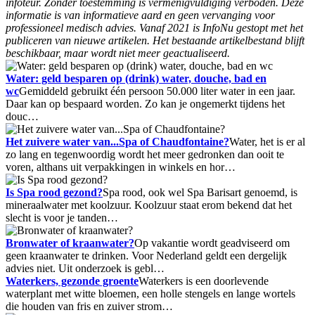
infoteur. Zonder toestemming is vermenigvuldiging verboden. Deze
informatie is van informatieve aard en geen vervanging voor
professioneel medisch advies. Vanaf 2021 is InfoNu gestopt met het
publiceren van nieuwe artikelen. Het bestaande artikelbestand blijft
beschikbaar, maar wordt niet meer geactualiseerd.
Water: geld besparen op (drink) water, douche, bad en
wc
Gemiddeld gebruikt één persoon 50.000 liter water in een jaar.
Daar kan op bespaard worden. Zo kan je ongemerkt tijdens het
douc…
Het zuivere water van...Spa of Chaudfontaine?
Water, het is er al
zo lang en tegenwoordig wordt het meer gedronken dan ooit te
voren, althans uit verpakkingen in winkels en hor…
Is Spa rood gezond?
Spa rood, ook wel Spa Barisart genoemd, is
mineraalwater met koolzuur. Koolzuur staat erom bekend dat het
slecht is voor je tanden…
Bronwater of kraanwater?
Op vakantie wordt geadviseerd om
geen kraanwater te drinken. Voor Nederland geldt een dergelijk
advies niet. Uit onderzoek is gebl…
Waterkers, gezonde groente
Waterkers is een doorlevende
waterplant met witte bloemen, een holle stengels en lange wortels
die houden van fris en zuiver strom…