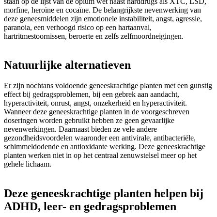
staan op de lijst van de opium wet naast harddrugs als XTC, LSD,
morfine, heroïne en cocaïne. De belangrijkste nevenwerking van
deze geneesmiddelen zijn emotionele instabiliteit, angst, agressie,
paranoia, een verhoogd risico op een hartaanval,
hartritmestoornissen, beroerte en zelfs zelfmoordneigingen.
Natuurlijke alternatieven
Er zijn nochtans voldoende geneeskrachtige planten met een gunstig
effect bij gedragsproblemen, bij een gebrek aan aandacht,
hyperactiviteit, onrust, angst, onzekerheid en hyperactiviteit.
Wanneer deze geneeskrachtige planten in de voorgeschreven
doseringen worden gebruikt hebben ze geen gevaarlijke
nevenwerkingen. Daarnaast bieden ze vele andere
gezondheidsvoordelen waaronder een antivirale, antibacteriële,
schimmeldodende en antioxidante werking. Deze geneeskrachtige
planten werken niet in op het centraal zenuwstelsel meer op het
gehele lichaam.
Deze geneeskrachtige planten helpen bij
ADHD, leer- en gedragsproblemen