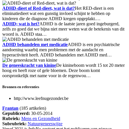
ADHD-dieet of Red-dieet, wat is dat?
Het RED-dieet is een
eliminatiedieet wat een gunstig invloed schijnt te hebben op
kinderen die de diagnose ADHD kregen opgeplakt.…
ADHD; wat is het?
ADHD is de laatste jaren goed ingeburgerd,
zelfs zo goed dat we bijna niet meer weten wat de betekenis van dit
woord is. ADHD staa…
ADHD behandelen met medicatie
ADHD is een psychiatrische
aandoening waarbij men problemen met de aandacht en
hyperactiviteit heeft. ADHD behandelen met ADHD med…
De geneeskracht van kinine
De kinineboom wordt 15 tot 20 meter
hoog en heeft roze of gele bloemen. Deze boom komt
oorspronkelijk met name voor in de regenwou…
Bronnen en referenties
http://www.leefnugezonder.be
Frantan
(185 artikelen)
Gepubliceerd:
30-05-2014
Rubriek:
Mens en Gezondheid
Subrubriek:
Natuurgeneeswijze
Vanaf 2021 is InfoNu gestopt met het publiceren van nieuwe