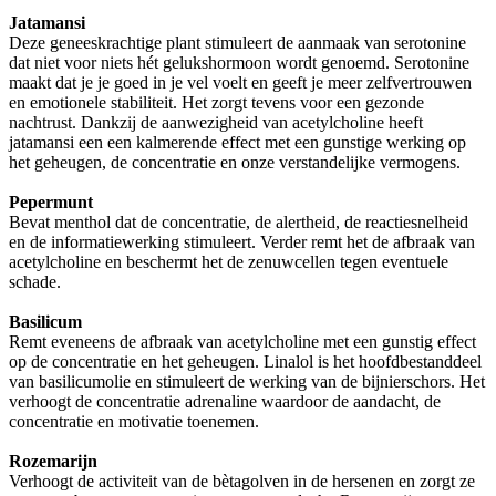
Jatamansi
Deze geneeskrachtige plant stimuleert de aanmaak van serotonine
dat niet voor niets hét gelukshormoon wordt genoemd. Serotonine
maakt dat je je goed in je vel voelt en geeft je meer zelfvertrouwen
en emotionele stabiliteit. Het zorgt tevens voor een gezonde
nachtrust. Dankzij de aanwezigheid van acetylcholine heeft
jatamansi een een kalmerende effect met een gunstige werking op
het geheugen, de concentratie en onze verstandelijke vermogens.
Pepermunt
Bevat menthol dat de concentratie, de alertheid, de reactiesnelheid
en de informatiewerking stimuleert. Verder remt het de afbraak van
acetylcholine en beschermt het de zenuwcellen tegen eventuele
schade.
Basilicum
Remt eveneens de afbraak van acetylcholine met een gunstig effect
op de concentratie en het geheugen. Linalol is het hoofdbestanddeel
van basilicumolie en stimuleert de werking van de bijnierschors. Het
verhoogt de concentratie adrenaline waardoor de aandacht, de
concentratie en motivatie toenemen.
Rozemarijn
Verhoogt de activiteit van de bètagolven in de hersenen en zorgt ze