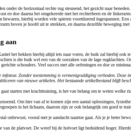
n onder de horizontaal rechte rug steunend, het gezicht naar beneden. T
vast en doe daarna het omgekeerde met het rechterbeen en de linkerarm
bewaren, hierbij worden vele spieren voortdurend ingespannen. Een and
nkerarm boven je hoofd uit te strekken, en daarna dezelfde beweging met 
ng aan
. Kantel het bekken hierbij altijd iets naar voren, de buik zal hierbij 
isschien is die buik wel een van de oorzaken van de lage rugklachten. 
 gerichte schouders. Veel succes met alle oefeningen en doe ze minimaal
j de infoteur. Zonder toestemming is vermenigvuldiging verboden. Deze 
bliceren van nieuwe artikelen. Het bestaande artikelbestand blijft bes
e gaat starten met krachttraining, is het van belang om te weten welke ri
genoemd. Om hier van af te komen zijn een aantal oplossingen, fysioth
ergroepen in het lichaam, daarom zijn ze ook belangrijk om goed te tra
eestal onbewust, vooral met je aandacht naartoe gaat. Als je je beter b
de van de platvoet. De wreef bij de holvoet ligt beduidend hoger. Hie