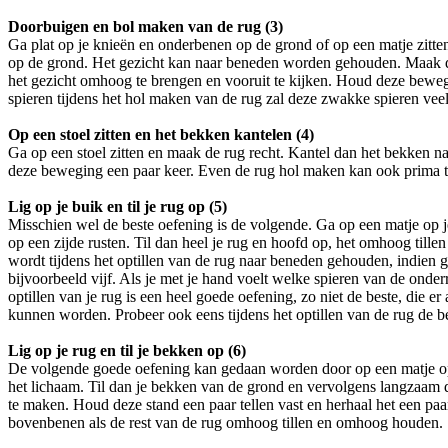
Doorbuigen en bol maken van de rug (3)
Ga plat op je knieën en onderbenen op de grond of op een matje zitte
op de grond. Het gezicht kan naar beneden worden gehouden. Maak dan
het gezicht omhoog te brengen en vooruit te kijken. Houd deze bewegi
spieren tijdens het hol maken van de rug zal deze zwakke spieren vee
Op een stoel zitten en het bekken kantelen (4)
Ga op een stoel zitten en maak de rug recht. Kantel dan het bekken na
deze beweging een paar keer. Even de rug hol maken kan ook prima t
Lig op je buik en til je rug op (5)
Misschien wel de beste oefening is de volgende. Ga op een matje op je
op een zijde rusten. Til dan heel je rug en hoofd op, het omhoog tille
wordt tijdens het optillen van de rug naar beneden gehouden, indien g
bijvoorbeeld vijf. Als je met je hand voelt welke spieren van de onde
optillen van je rug is een heel goede oefening, zo niet de beste, die 
kunnen worden. Probeer ook eens tijdens het optillen van de rug de b
Lig op je rug en til je bekken op (6)
De volgende goede oefening kan gedaan worden door op een matje op 
het lichaam. Til dan je bekken van de grond en vervolgens langzaam d
te maken. Houd deze stand een paar tellen vast en herhaal het een paa
bovenbenen als de rest van de rug omhoog tillen en omhoog houden.