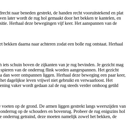
recht naar beneden gestrekt, de handen recht vooruitstekend en plat
en later wordt de rug hol gemaakt door het bekken te kantelen, en
sitie. Herhaal deze bewegingen vijf keer. Het aanspannen van de
et bekken daarna naar achteren zodat een bolle rug ontstaat. Herhaal
h iets schuin boven de zijkanten van je rug bevinden. Je gezicht mag
age spieren van de onderrug flink worden aangespannen. Het gezicht
n ga dan weer ontspannen liggen. Herhaal deze beweging een paar keer,
het dagelijkse leven vrijwel niet gebruikt en verwaarloost. Het
oefening vaker wordt gedaan zal de rug steeds verder omhoog getild
voeten op de grond. De armen liggen gestrekt langs weerszijden van
n onderrug op de schouders en bovenrug. Probeer de rug enigszins hol
 de onderrug getraind, deze moeten namelijk zowel het bekken, de