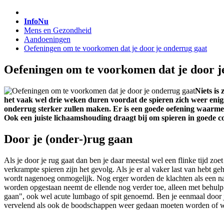
InfoNu
Mens en Gezondheid
Aandoeningen
Oefeningen om te voorkomen dat je door je onderrug gaat
Oefeningen om te voorkomen dat je door j
Niets is
het vaak wel drie weken duren voordat de spieren zich weer enigsz
onderrug sterker zullen maken. Er is een goede oefening waarmee
Ook een juiste lichaamshouding draagt bij om spieren in goede 
Door je (onder-)rug gaan
Als je door je rug gaat dan ben je daar meestal wel een flinke tijd zoe
verkrampte spieren zijn het gevolg. Als je er al vaker last van hebt g
wordt nagenoeg onmogelijk. Nog erger worden de klachten als een nach
worden opgestaan neemt de ellende nog verder toe, alleen met behulp 
gaan", ook wel acute lumbago of spit genoemd. Ben je eenmaal door 
vervelend als ook de boodschappen weer gedaan moeten worden of wa