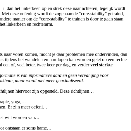
il dan het linkerbeen op en strek deze naar achteren, tegelijk wordt
. Met deze oefening wordt de zogenaamde “core-stability” getraind,
ere manier om de “core-stability” te trainen is door te gaan staan,
het linkerbeen en rechterarm.
ook iets naar voren komen, mocht je daar problemen mee ondervinden, dan
Ook tijdens het wandelen en hardlopen kan worden gelet op een rechte
 een of, veel beter, twee keer per dag, en verder
veel sterkte
informatie is van informatieve aard en geen vervanging voor
chikbaar, maar wordt niet meer geactualiseerd.
chtlijnen hiervoor zijn opgesteld. Deze richtlijnen…
erapie, yoga,…
inen. Er zijn meer oefeni…
ewust wilt worden van…
rdoor ontstaan er soms hame…