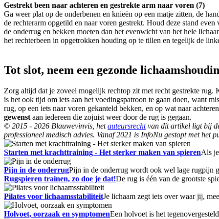
Gestrekt been naar achteren en gestrekte arm naar voren (7)
Ga weer plat op de onderbenen en knieën op een matje zitten, de hande
de rechterarm opgetild en naar voren gestrekt. Houd deze stand even 
de onderrug en bekken moeten dan het evenwicht van het hele lichaam 
het rechterbeen in opgetrokken houding op te tillen en tegelijk de li
Tot slot, neem een gezonde lichaamshoudi
Zorg altijd dat je zoveel mogelijk rechtop zit met recht gestrekte rug
is het ook tijd om iets aan het voedingspatroon te gaan doen, want m
rug, op een iets naar voren gekanteld bekken, en op wat naar achteren
gewenst
aan iedereen die zojuist weer door de rug is gegaan.
© 2015 - 2026 Blauwevinvis, het
auteursrecht
van dit artikel ligt bi
professioneel medisch advies. Vanaf 2021 is InfoNu gestopt met het pu
Starten met krachttraining - Het sterker maken van spieren
Als j
Pijn in de onderrug
Pijn in de onderrug wordt ook wel lage rugpijn 
Rugspieren trainen, zo doe je dat!
De rug is één van de grootste spi
Pilates voor lichaamsstabiliteit
Je lichaam zegt iets over waar jij, m
Holvoet, oorzaak en symptomen
Een holvoet is het tegenovergestel