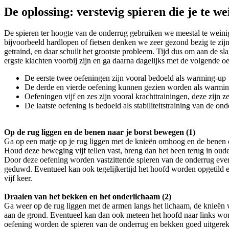
De oplossing: verstevig spieren die je te we
De spieren ter hoogte van de onderrug gebruiken we meestal te weinig
bijvoorbeeld hardlopen of fietsen denken we zeer gezond bezig te zij
getraind, en daar schuilt het grootste probleem. Tijd dus om aan de s
ergste klachten voorbij zijn en ga daarna dagelijks met de volgende o
De eerste twee oefeningen zijn vooral bedoeld als warming-up
De derde en vierde oefening kunnen gezien worden als warming-
Oefeningen vijf en zes zijn vooral krachttrainingen, deze zijn z
De laatste oefening is bedoeld als stabiliteitstraining van de on
Op de rug liggen en de benen naar je borst bewegen (1)
Ga op een matje op je rug liggen met de knieën omhoog en de benen o
Houd deze beweging vijf tellen vast, breng dan het been terug in oud
Door deze oefening worden vastzittende spieren van de onderrug even 
geduwd. Eventueel kan ook tegelijkertijd het hoofd worden opgetild 
vijf keer.
Draaien van het bekken en het onderlichaam (2)
Ga weer op de rug liggen met de armen langs het lichaam, de knieën 
aan de grond. Eventueel kan dan ook meteen het hoofd naar links word
oefening worden de spieren van de onderrug en bekken goed uitgerekt.