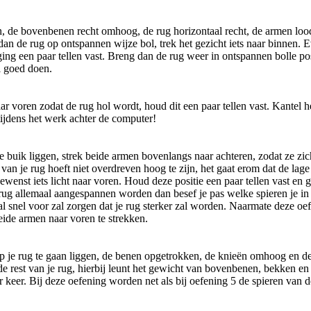
n, de bovenbenen recht omhoog, de rug horizontaal recht, de armen lood
 de rug op ontspannen wijze bol, trek het gezicht iets naar binnen. Ev
ng een paar tellen vast. Breng dan de rug weer in ontspannen bolle po
l goed doen.
ar voren zodat de rug hol wordt, houd dit een paar tellen vast. Kantel h
ijdens het werk achter de computer!
 buik liggen, strek beide armen bovenlangs naar achteren, zodat ze zic
n van je rug hoeft niet overdreven hoog te zijn, het gaat erom dat de l
ewenst iets licht naar voren. Houd deze positie een paar tellen vast e
rrug allemaal aangespannen worden dan besef je pas welke spieren je in 
er al snel voor zal zorgen dat je rug sterker zal worden. Naarmate deze 
eide armen naar voren te strekken.
je rug te gaan liggen, de benen opgetrokken, de knieën omhoog en de 
e rest van je rug, hierbij leunt het gewicht van bovenbenen, bekken e
r keer. Bij deze oefening worden net als bij oefening 5 de spieren van