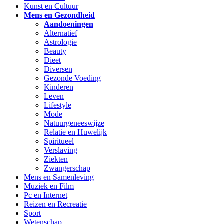
Kunst en Cultuur
Mens en Gezondheid
Aandoeningen
Alternatief
Astrologie
Beauty
Dieet
Diversen
Gezonde Voeding
Kinderen
Leven
Lifestyle
Mode
Natuurgeneeswijze
Relatie en Huwelijk
Spiritueel
Verslaving
Ziekten
Zwangerschap
Mens en Samenleving
Muziek en Film
Pc en Internet
Reizen en Recreatie
Sport
Wetenschap