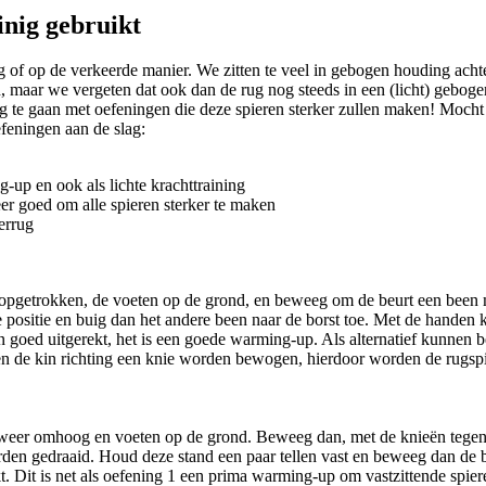
inig gebruikt
 of op de verkeerde manier. We zitten te veel in gebogen houding achte
n, maar we vergeten dat ook dan de rug nog steeds in een (licht) gebo
lag te gaan met oefeningen die deze spieren sterker zullen maken! Mocht
efeningen aan de slag:
up en ook als lichte krachttraining
eer goed om alle spieren sterker te maken
derrug
pgetrokken, de voeten op de grond, en beweeg om de beurt een been met
e positie en buig dan het andere been naar de borst toe. Met de handen
goed uitgerekt, het is een goede warming-up. Als alternatief kunnen b
en de kin richting een knie worden bewogen, hierdoor worden de rugspi
weer omhoog en voeten op de grond. Beweeg dan, met de knieën tegen e
en gedraaid. Houd deze stand een paar tellen vast en beweeg dan de be
 Dit is net als oefening 1 een prima warming-up om vastzittende spiere