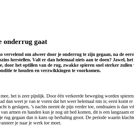
e onderrug gaat
 zo vervelend om alweer door je onderrug te zijn gegaan, na de eerst
ins herstellen. Valt er dan helemaal niets aan te doen? Jawel, het
, door het optillen van de rug, zwakke spieren snel sterker zulle
conditie te houden en verzwikkingen te voorkomen.
t mee, het is zeer pijnlijk. Door één verkeerde beweging worden spieren i
ehad dan weet je van te voren dat het weer helemaal mis is; eerst komt e
t is geslapen, ’s nachts neemt de pijn verder toe, omdraaien is dan vr
van armen en handen kun je nog uit bed komen, dit is een langzaam en ze
je rug gegaan dan is kans op herhaling groot. De periode waarin klac
nneer je naar je werk toe moet.