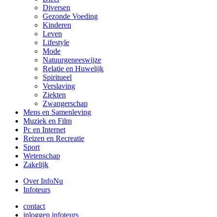
Diversen
Gezonde Voeding
Kinderen
Leven
Lifestyle
Mode
Natuurgeneeswijze
Relatie en Huwelijk
Spiritueel
Verslaving
Ziekten
Zwangerschap
Mens en Samenleving
Muziek en Film
Pc en Internet
Reizen en Recreatie
Sport
Wetenschap
Zakelijk
Over InfoNu
Infoteurs
contact
inloggen infoteurs