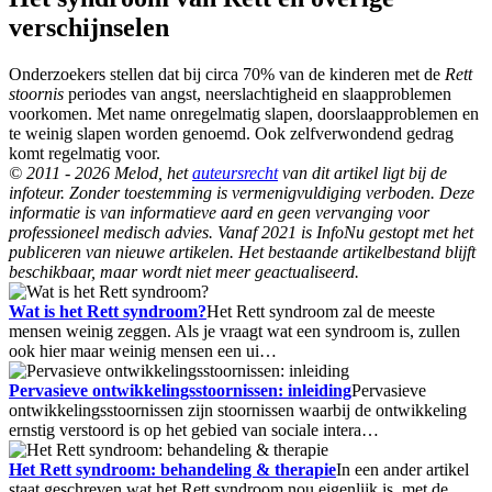
verschijnselen
Onderzoekers stellen dat bij circa 70% van de kinderen met de
Rett
stoornis
periodes van angst, neerslachtigheid en slaapproblemen
voorkomen. Met name onregelmatig slapen, doorslaapproblemen en
te weinig slapen worden genoemd. Ook zelfverwondend gedrag
komt regelmatig voor.
© 2011 - 2026 Melod, het
auteursrecht
van dit artikel ligt bij de
infoteur. Zonder toestemming is vermenigvuldiging verboden. Deze
informatie is van informatieve aard en geen vervanging voor
professioneel medisch advies. Vanaf 2021 is InfoNu gestopt met het
publiceren van nieuwe artikelen. Het bestaande artikelbestand blijft
beschikbaar, maar wordt niet meer geactualiseerd.
Wat is het Rett syndroom?
Het Rett syndroom zal de meeste
mensen weinig zeggen. Als je vraagt wat een syndroom is, zullen
ook hier maar weinig mensen een ui…
Pervasieve ontwikkelingsstoornissen: inleiding
Pervasieve
ontwikkelingsstoornissen zijn stoornissen waarbij de ontwikkeling
ernstig verstoord is op het gebied van sociale intera…
Het Rett syndroom: behandeling & therapie
In een ander artikel
staat geschreven wat het Rett syndroom nou eigenlijk is, met de