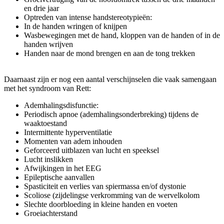
en drie jaar
Optreden van intense handstereotypieën:
In de handen wringen of knijpen
Wasbewegingen met de hand, kloppen van de handen of in de
handen wrijven
Handen naar de mond brengen en aan de tong trekken
Daarnaast zijn er nog een aantal verschijnselen die vaak samengaan
met het syndroom van Rett:
Ademhalingsdisfunctie:
Periodisch apnoe (ademhalingsonderbreking) tijdens de
waaktoestand
Intermittente hyperventilatie
Momenten van adem inhouden
Geforceerd uitblazen van lucht en speeksel
Lucht inslikken
Afwijkingen in het EEG
Epileptische aanvallen
Spasticiteit en verlies van spiermassa en/of dystonie
Scoliose (zijdelingse verkromming van de wervelkolom
Slechte doorbloeding in kleine handen en voeten
Groeiachterstand