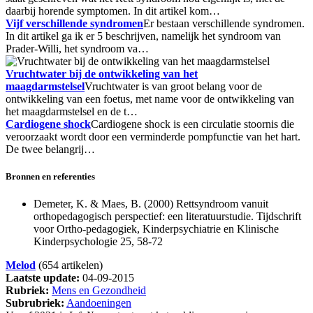
daarbij horende symptomen. In dit artikel kom…
Vijf verschillende syndromen
Er bestaan verschillende syndromen.
In dit artikel ga ik er 5 beschrijven, namelijk het syndroom van
Prader-Willi, het syndroom va…
Vruchtwater bij de ontwikkeling van het
maagdarmstelsel
Vruchtwater is van groot belang voor de
ontwikkeling van een foetus, met name voor de ontwikkeling van
het maagdarmstelsel en de t…
Cardiogene shock
Cardiogene shock is een circulatie stoornis die
veroorzaakt wordt door een verminderde pompfunctie van het hart.
De twee belangrij…
Bronnen en referenties
Demeter, K. & Maes, B. (2000) Rettsyndroom vanuit
orthopedagogisch perspectief: een literatuurstudie. Tijdschrift
voor Ortho-pedagogiek, Kinderpsychiatrie en Klinische
Kinderpsychologie 25, 58-72
Melod
(654 artikelen)
Laatste update:
04-09-2015
Rubriek:
Mens en Gezondheid
Subrubriek:
Aandoeningen