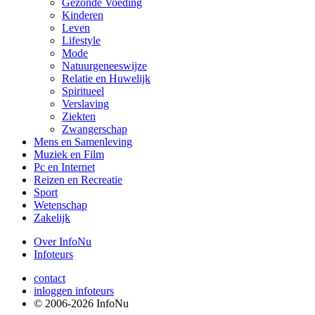
Gezonde Voeding
Kinderen
Leven
Lifestyle
Mode
Natuurgeneeswijze
Relatie en Huwelijk
Spiritueel
Verslaving
Ziekten
Zwangerschap
Mens en Samenleving
Muziek en Film
Pc en Internet
Reizen en Recreatie
Sport
Wetenschap
Zakelijk
Over InfoNu
Infoteurs
contact
inloggen infoteurs
© 2006-2026 InfoNu