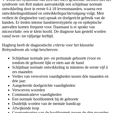
syndroom van Rett
maken aanvankelijk een schijnbaar normale
ontwikkeling door in eerste 6 à 18 levensmaanden, waarna een
ontwikkelingsstilstand en
ontwikkelingachteruitgang
volgt. Men
verliest de (beginselen van) spraak en doelgericht gebruik van de
handen. Er treden intense handstereotypieën op en epileptische
aanvallen komen frequent voor. Daarnaast is er sprake van
microcefalie: een te klein hoofd. De diagnose kan gesteld worden
vanaf twee- tot vijfjarige leeftijd.
Hagberg heeft de diagnostische
criteria voor het klassieke
Rettsyndroom
als volgt beschreven:
Schijnbaar normale pre- en perinatale geboorte (voor en
rondom de geboorte lijkt er niets aan de hand
Schijnbaar normale ontwikkeling in minstens de eerste vijf à
zes maanden
Verlies van verworven vaardigheden tussen drie maanden en
drie jaar:
Aangeleerde doelgerichte vaardigheden
Verworven woorden
Communicatieve vaardigheden
Een normale hoofdomtrek bij de geboorte
Duidelijk worden van de mentale handicap
Afwijkende loop
Groeivertraging van de hoofdomtrek tussen de drie maanden