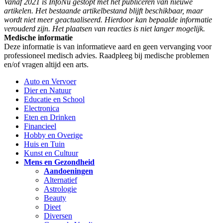
Vanaf 2021 is InfoNu gestopt met het publiceren van nieuwe
artikelen. Het bestaande artikelbestand blijft beschikbaar, maar
wordt niet meer geactualiseerd. Hierdoor kan bepaalde informatie
verouderd zijn. Het plaatsen van reacties is niet langer mogelijk.
Medische informatie
Deze informatie is van informatieve aard en geen vervanging voor
professioneel medisch advies. Raadpleeg bij medische problemen
en/of vragen altijd een arts.
Auto en Vervoer
Dier en Natuur
Educatie en School
Electronica
Eten en Drinken
Financieel
Hobby en Overige
Huis en Tuin
Kunst en Cultuur
Mens en Gezondheid
Aandoeningen
Alternatief
Astrologie
Beauty
Dieet
Diversen