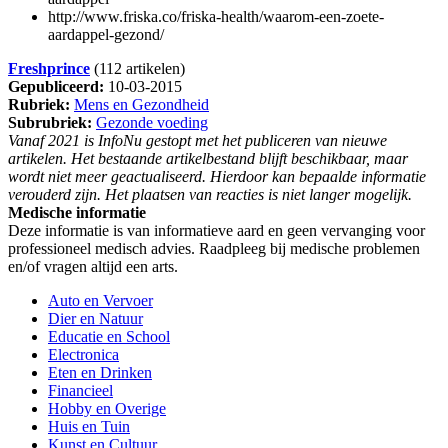
http://www.friska.co/friska-health/waarom-een-zoete-
aardappel-gezond/
Freshprince
(112 artikelen)
Gepubliceerd:
10-03-2015
Rubriek:
Mens en Gezondheid
Subrubriek:
Gezonde voeding
Vanaf 2021 is InfoNu gestopt met het publiceren van nieuwe
artikelen. Het bestaande artikelbestand blijft beschikbaar, maar
wordt niet meer geactualiseerd. Hierdoor kan bepaalde informatie
verouderd zijn. Het plaatsen van reacties is niet langer mogelijk.
Medische informatie
Deze informatie is van informatieve aard en geen vervanging voor
professioneel medisch advies. Raadpleeg bij medische problemen
en/of vragen altijd een arts.
Auto en Vervoer
Dier en Natuur
Educatie en School
Electronica
Eten en Drinken
Financieel
Hobby en Overige
Huis en Tuin
Kunst en Cultuur