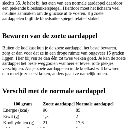
slechts 35. Je hebt bij het eten van een normale aardappel daardoor
een piekende bloedsuikerspiegel. Hierdoor moet het lichaam veel
insuline aanmaken om de glucose af te voeren. Bij zoete
aardappelen blijft de bloedsuikerspiegel relatief stabiel.
Bewaren van de zoete aardappel
Buiten de koelkast kun je de zoete aardappel het beste bewaren,
zorg er dan voor dat ze in een droge ruimte van ongeveer 15 graden
liggen. Hier blijven ze dan één tot twee weken goed. Je kan de zoete
aardappel het beste weggooien wanneer er teveel rotte plekjes
verschijnen. Als je zoete aardappelen in de koelkast wilt bewaren
dan moet je ze eerst koken, anders gaan ze namelijk rotten.
Verschil met de normale aardappel
100 gram
Zoete aardappel
Normale aardappel
Energie (kcal)
96
85
Eiwit (g)
1,3
2
Koolhydraten (g)
21
17,6