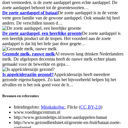
doet vermoeden, is de zoete aardappel geen echte aardappel. De
zoete aardappel behoort tot de groentesoorten…
De zoete aardappel of bataat
De zoete aardappel is in de verste
verte geen familie van de gewone aardappel. Ook smaakt hij heel
anders. De verschillen tussen d…
De zoete aardappel, een heerlijke groente
De zoete aardappel is
een heerlijk product uit de tropen. Het voordeel aan de zoete
aardappel is dat hij het hele jaar door gegete…
Gezonde melk, rauwe melk
Al eeuwen lang drinken Nederlanders
melk. De afgelopen decennia heeft de rauwe melk echter plaats
gemaakt voor de bewerkte en gepa…
Is appelciderazijn gezond?
Appelciderazijn heeft meerdere
gezonde eigenschappen. Zo kan het bijvoorbeeld helpen bij het
afvallen en is het ook goed voor de h…
Bronnen en referenties
Inleidingsfoto:
Misskukoljac
, Flickr (
CC BY-2.0
)
www.voedingscentrum.nl
http://www.gezondetips.nl/zoete-aardappelen-bataat
http://www.gezondheidsnet.nl/groente-en-fruit/bataat-zoete-
aardappel