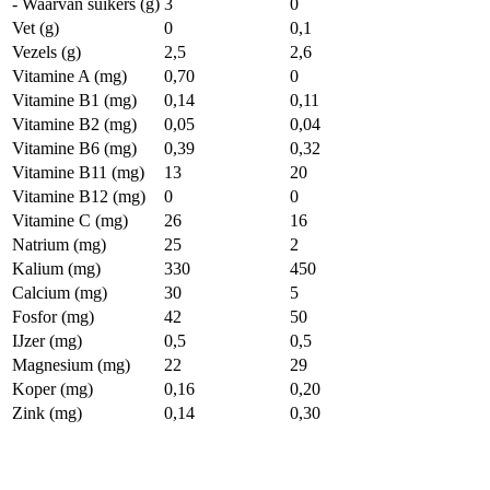
- Waarvan suikers (g)
3
0
Vet (g)
0
0,1
Vezels (g)
2,5
2,6
Vitamine A (mg)
0,70
0
Vitamine B1 (mg)
0,14
0,11
Vitamine B2 (mg)
0,05
0,04
Vitamine B6 (mg)
0,39
0,32
Vitamine B11 (mg)
13
20
Vitamine B12 (mg)
0
0
Vitamine C (mg)
26
16
Natrium (mg)
25
2
Kalium (mg)
330
450
Calcium (mg)
30
5
Fosfor (mg)
42
50
IJzer (mg)
0,5
0,5
Magnesium (mg)
22
29
Koper (mg)
0,16
0,20
Zink (mg)
0,14
0,30