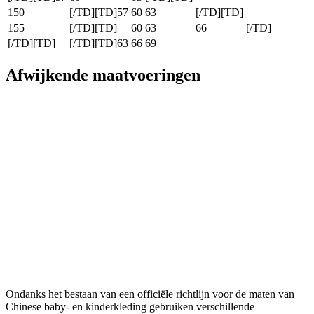
150
[/TD][TD]57
60
63
[/TD][TD]
155
[/TD][TD]
60
63
66
[/TD]
[/TD][TD]
[/TD][TD]63
66
69
Afwijkende maatvoeringen
Ondanks het bestaan van een officiële richtlijn voor de maten van
Chinese baby- en kinderkleding gebruiken verschillende