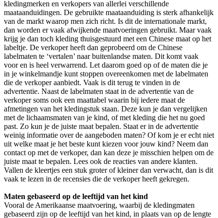
kledingmerken en verkopers van allerlei verschillende
maataanduidingen. De gebruikte maataanduiding is sterk afhankelijk
van de markt waarop men zich richt. Is dit de internationale markt,
dan worden er vaak afwijkende maatvoeringen gebruikt. Maar vaak
krijg je dan toch kleding thuisgestuurd met een Chinese maat op het
labeltje. De verkoper heeft dan geprobeerd om de Chinese
labelmaten te ‘vertalen’ naar buitenlandse maten. Dit komt vaak
voor en is heel verwarrend. Let daarom goed op of de maten die je
in je winkelmandje kunt stoppen overeenkomen met de labelmaten
die de verkoper aanbiedt. Vaak is dit terug te vinden in de
advertentie. Naast de labelmaten staat in de advertentie van de
verkoper soms ook een maattabel waarin bij iedere maat de
afmetingen van het kledingstuk staan. Deze kun je dan vergelijken
met de lichaamsmaten van je kind, of met kleding die het nu goed
past. Zo kun je de juiste maat bepalen. Staat er in de advertentie
weinig informatie over de aangeboden maten? Of kom je er echt niet
uit welke maat je het beste kunt kiezen voor jouw kind? Neem dan
contact op met de verkoper, dan kan deze je misschien helpen om de
juiste maat te bepalen. Lees ook de reacties van andere klanten.
Vallen de kleertjes een stuk groter of kleiner dan verwacht, dan is dit
vaak te lezen in de recensies die de verkoper heeft gekregen.
Maten gebaseerd op de leeftijd van het kind
Vooral de Amerikaanse maatvoering, waarbij de kledingmaten
gebaseerd zijn op de leeftijd van het kind, in plaats van op de lengte