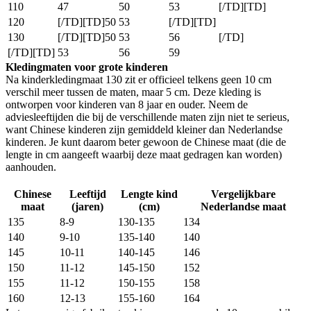
110
47
50
53
[/TD][TD]
120
[/TD][TD]50
53
[/TD][TD]
130
[/TD][TD]50
53
56
[/TD]
[/TD][TD]
53
56
59
Kledingmaten voor grote kinderen
Na kinderkledingmaat 130 zit er officieel telkens geen 10 cm
verschil meer tussen de maten, maar 5 cm. Deze kleding is
ontworpen voor kinderen van 8 jaar en ouder. Neem de
adviesleeftijden die bij de verschillende maten zijn niet te serieus,
want Chinese kinderen zijn gemiddeld kleiner dan Nederlandse
kinderen. Je kunt daarom beter gewoon de Chinese maat (die de
lengte in cm aangeeft waarbij deze maat gedragen kan worden)
aanhouden.
Chinese
Leeftijd
Lengte kind
Vergelijkbare
maat
(jaren)
(cm)
Nederlandse maat
135
8-9
130-135
134
140
9-10
135-140
140
145
10-11
140-145
146
150
11-12
145-150
152
155
11-12
150-155
158
160
12-13
155-160
164