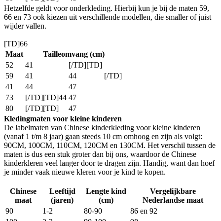
Hetzelfde geldt voor onderkleding. Hierbij kun je bij de maten 59,
66 en 73 ook kiezen uit verschillende modellen, die smaller of juist
wijder vallen.
[TD]66
Maat
Tailleomvang (cm)
52
41
[/TD][TD]
59
41
44
[/TD]
41
44
47
73
[/TD][TD]44
47
80
[/TD][TD]
47
Kledingmaten voor kleine kinderen
De labelmaten van Chinese kinderkleding voor kleine kinderen
(vanaf 1 t/m 8 jaar) gaan steeds 10 cm omhoog en zijn als volgt:
90CM, 100CM, 110CM, 120CM en 130CM. Het verschil tussen de
maten is dus een stuk groter dan bij ons, waardoor de Chinese
kinderkleren veel langer door te dragen zijn. Handig, want dan hoef
je minder vaak nieuwe kleren voor je kind te kopen.
Chinese
Leeftijd
Lengte kind
Vergelijkbare
maat
(jaren)
(cm)
Nederlandse maat
90
1-2
80-90
86 en 92