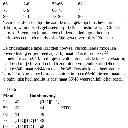
66
2-6
59-66
68
73
6-9
66-73
74
80
9-12
73-80
80
Neem de adviesleeftijd die aan de maat gekoppeld is liever niet als
richtlijn, want deze is gebaseerd op de lichaamsbouw van Chinese
baby’s. Bovendien kunnen verschillende kledingmerken en
verkopers een andere adviesleeftijd geven voor dezelfde maat.
De onderstaande tabel laat zien hoeveel verschillende modellen
bovenkleding er per maat zijn. Bij maat 52 is dit er maar één,
namelijk maat 52/40. In dit geval valt er dus niets te kiezen. Maar bij
maat 66 kun je bijvoorbeeld kiezen uit de volgende 3 modellen:
maat 66/40, maat 66/44 en maat 66/48. Dus als je een heel slanke
baby hebt, kun je het beste een shirtje in maat 66/40 kiezen, maar als
je baby juist heel mollig is past maat 66/48 waarschijnlijk het beste.
[TD]66
Maat
Borstomvang
52
40
[/TD][TD]
59
40
44
[/TD]
40
44
48
73
[/TD][TD]44
48
80
[/TD][TD]
48