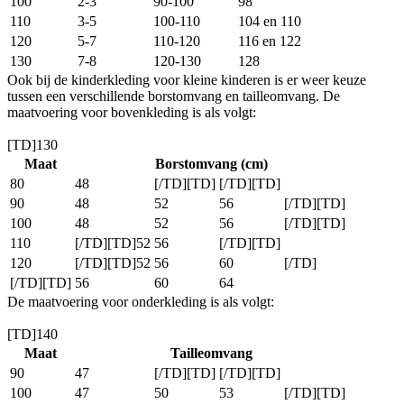
100
2-3
90-100
98
110
3-5
100-110
104 en 110
120
5-7
110-120
116 en 122
130
7-8
120-130
128
Ook bij de kinderkleding voor kleine kinderen is er weer keuze
tussen een verschillende borstomvang en tailleomvang. De
maatvoering voor bovenkleding is als volgt:
[TD]130
Maat
Borstomvang (cm)
80
48
[/TD][TD]
[/TD][TD]
90
48
52
56
[/TD][TD]
100
48
52
56
[/TD][TD]
110
[/TD][TD]52
56
[/TD][TD]
120
[/TD][TD]52
56
60
[/TD]
[/TD][TD]
56
60
64
De maatvoering voor onderkleding is als volgt:
[TD]140
Maat
Tailleomvang
90
47
[/TD][TD]
[/TD][TD]
100
47
50
53
[/TD][TD]