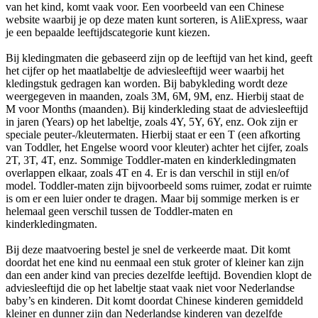
van het kind, komt vaak voor. Een voorbeeld van een Chinese
website waarbij je op deze maten kunt sorteren, is AliExpress, waar
je een bepaalde leeftijdscategorie kunt kiezen.
Bij kledingmaten die gebaseerd zijn op de leeftijd van het kind, geeft
het cijfer op het maatlabeltje de adviesleeftijd weer waarbij het
kledingstuk gedragen kan worden. Bij babykleding wordt deze
weergegeven in maanden, zoals 3M, 6M, 9M, enz. Hierbij staat de
M voor Months (maanden). Bij kinderkleding staat de adviesleeftijd
in jaren (Years) op het labeltje, zoals 4Y, 5Y, 6Y, enz. Ook zijn er
speciale peuter-/kleutermaten. Hierbij staat er een T (een afkorting
van Toddler, het Engelse woord voor kleuter) achter het cijfer, zoals
2T, 3T, 4T, enz. Sommige Toddler-maten en kinderkledingmaten
overlappen elkaar, zoals 4T en 4. Er is dan verschil in stijl en/of
model. Toddler-maten zijn bijvoorbeeld soms ruimer, zodat er ruimte
is om er een luier onder te dragen. Maar bij sommige merken is er
helemaal geen verschil tussen de Toddler-maten en
kinderkledingmaten.
Bij deze maatvoering bestel je snel de verkeerde maat. Dit komt
doordat het ene kind nu eenmaal een stuk groter of kleiner kan zijn
dan een ander kind van precies dezelfde leeftijd. Bovendien klopt de
adviesleeftijd die op het labeltje staat vaak niet voor Nederlandse
baby’s en kinderen. Dit komt doordat Chinese kinderen gemiddeld
kleiner en dunner zijn dan Nederlandse kinderen van dezelfde