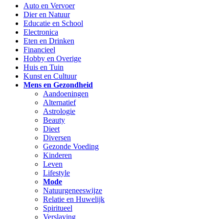
Auto en Vervoer
Dier en Natuur
Educatie en School
Electronica
Eten en Drinken
Financieel
Hobby en Overige
Huis en Tuin
Kunst en Cultuur
Mens en Gezondheid
Aandoeningen
Alternatief
Astrologie
Beauty
Dieet
Diversen
Gezonde Voeding
Kinderen
Leven
Lifestyle
Mode
Natuurgeneeswijze
Relatie en Huwelijk
Spiritueel
Verslaving