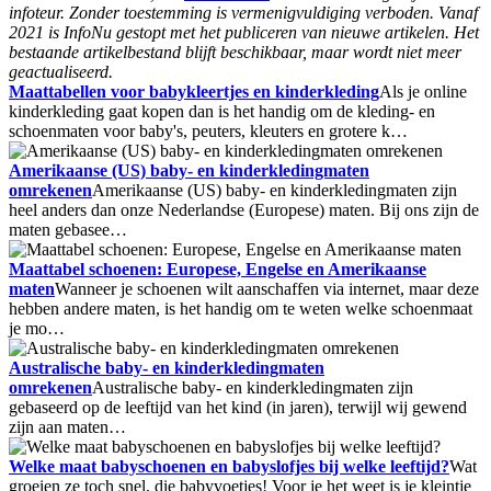
infoteur. Zonder toestemming is vermenigvuldiging verboden. Vanaf
2021 is InfoNu gestopt met het publiceren van nieuwe artikelen. Het
bestaande artikelbestand blijft beschikbaar, maar wordt niet meer
geactualiseerd.
Maattabellen voor babykleertjes en kinderkleding
Als je online
kinderkleding gaat kopen dan is het handig om de kleding- en
schoenmaten voor baby's, peuters, kleuters en grotere k…
Amerikaanse (US) baby- en kinderkledingmaten
omrekenen
Amerikaanse (US) baby- en kinderkledingmaten zijn
heel anders dan onze Nederlandse (Europese) maten. Bij ons zijn de
maten gebasee…
Maattabel schoenen: Europese, Engelse en Amerikaanse
maten
Wanneer je schoenen wilt aanschaffen via internet, maar deze
hebben andere maten, is het handig om te weten welke schoenmaat
je mo…
Australische baby- en kinderkledingmaten
omrekenen
Australische baby- en kinderkledingmaten zijn
gebaseerd op de leeftijd van het kind (in jaren), terwijl wij gewend
zijn aan maten…
Welke maat babyschoenen en babyslofjes bij welke leeftijd?
Wat
groeien ze toch snel, die babyvoetjes! Voor je het weet is je kleintje