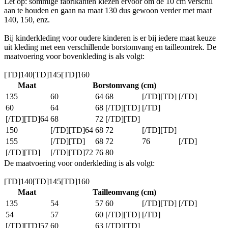
Let op: sommige fabrikanten kiezen ervoor om de 10 cm verschil
aan te houden en gaan na maat 130 dus gewoon verder met maat
140, 150, enz.
Bij kinderkleding voor oudere kinderen is er bij iedere maat keuze
uit kleding met een verschillende borstomvang en tailleomtrek. De
maatvoering voor bovenkleding is als volgt:
[TD]140[TD]145[TD]160
Maat
Borstomvang (cm)
135
60
64
68
[/TD][TD]
[/TD]
60
64
68
[/TD][TD]
[/TD]
[/TD][TD]64
68
72
[/TD][TD]
150
[/TD][TD]64
68
72
[/TD][TD]
155
[/TD][TD]
68
72
76
[/TD]
[/TD][TD]
[/TD][TD]72
76
80
De maatvoering voor onderkleding is als volgt:
[TD]140[TD]145[TD]160
Maat
Tailleomvang (cm)
135
54
57
60
[/TD][TD]
[/TD]
54
57
60
[/TD][TD]
[/TD]
[/TD][TD]57
60
63
[/TD][TD]