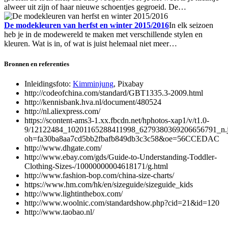
alweer uit zijn of haar nieuwe schoentjes gegroeid. De…
De modekleuren van herfst en winter 2015/2016
In elk seizoen
heb je in de modewereld te maken met verschillende stylen en
kleuren. Wat is in, of wat is juist helemaal niet meer…
Bronnen en referenties
Inleidingsfoto:
Kimminjung
, Pixabay
http://codeofchina.com/standard/GBT1335.3-2009.html
http://kennisbank.hva.nl/document/480524
http://nl.aliexpress.com/
https://scontent-ams3-1.xx.fbcdn.net/hphotos-xap1/v/t1.0-
9/12122484_10201165288411998_6279380369206656791_n.
oh=fa30ba8aa7cd5bb2fbafb849db3c3c58&oe=56CCEDAC
http://www.dhgate.com/
http://www.ebay.com/gds/Guide-to-Understanding-Toddler-
Clothing-Sizes-/10000000004618171/g.html
http://www.fashion-bop.com/china-size-charts/
https://www.hm.com/hk/en/sizeguide/sizeguide_kids
http://www.lightinthebox.com/
http://www.woolnic.com/standardshow.php?cid=21&id=120
http://www.taobao.nl/