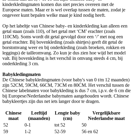
kinderkledingmaten komen dus niet precies overeen met de
Europese maten. Maar er is wel overlap tussen de maten, zodat je
ongeveer kunt bepalen welke maat je kind nodig heeft.
Op het labeltje van Chinese baby- en kinderkleding kan alleen een
getal staan (zoals 110), of het getal met ‘CM’ erachter (zoals
110CM). Soms wordt dit getal gevolgd door een ‘/’ met nog een
getal erachter. Bij bovenkleding (zoals shirtjes) geeft dit getal de
borstomvang weer en bij onderkleding (zoals broeken, rokken en
leggings) de tailleomvang. Zo kun je dus zien hoe wijd het model
valt. Bij bovenkleding is het verschil in omvang steeds 4 cm, bij
onderkleding 3 cm.
Babykledingmaten
De Chinese babykledingmaten (voor baby's van 0 t/m 12 maanden)
zijn 52CM, 59CM, 66CM, 73CM en 80CM. Het verschil tussen de
Chinese labelmaten voor babykleding is dus 7 cm, i.p.v. de 6 cm die
bij Europese/Nederlandse babymaten aangehouden wordt. Chinese
babykleertjes zijn dus net iets langer door te dragen.
Chinese
Leeftijd
Lengte baby
Vergelijkbare
maat
(maanden)
(cm)
Nederlandse maat
52
0-1
tot 52
50
59
1-2
52-59
56 en 62