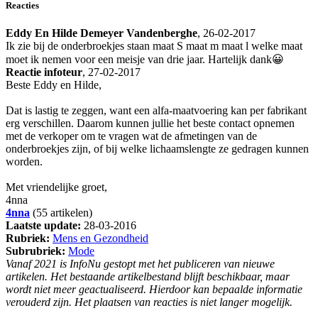
Reacties
Eddy En Hilde Demeyer Vandenberghe
, 26-02-2017
Ik zie bij de onderbroekjes staan maat S maat m maat l welke maat
moet ik nemen voor een meisje van drie jaar. Hartelijk dank😀
Reactie infoteur
, 27-02-2017
Beste Eddy en Hilde,
Dat is lastig te zeggen, want een alfa-maatvoering kan per fabrikant
erg verschillen. Daarom kunnen jullie het beste contact opnemen
met de verkoper om te vragen wat de afmetingen van de
onderbroekjes zijn, of bij welke lichaamslengte ze gedragen kunnen
worden.
Met vriendelijke groet,
4nna
4nna
(55 artikelen)
Laatste update:
28-03-2016
Rubriek:
Mens en Gezondheid
Subrubriek:
Mode
Vanaf 2021 is InfoNu gestopt met het publiceren van nieuwe
artikelen. Het bestaande artikelbestand blijft beschikbaar, maar
wordt niet meer geactualiseerd. Hierdoor kan bepaalde informatie
verouderd zijn. Het plaatsen van reacties is niet langer mogelijk.