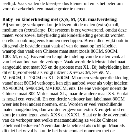
leeftijd. Vaak vallen de kleertjes dus kleiner uit en is het beter om
voor de zekerheid een maatje groter te nemen.
Baby- en kinderkleding met (X)S, M, (X)L maatverdeling
Bij sommige verkopers kun je kiezen uit de maten (extra)small,
medium en (extra)large. Dit systeem is erg verwarrend, omdat deze
maten voor zowel babykleding als kinderkleding gebruikt worden
en elkaar ook nog eens kunnen overlappen. Bovendien wijkt ook in
dit geval de bestelde maat vaak af van de maat op het labeltje,
waarop dan vaak een Chinese maat staat (zoals 80CM, 90CM,
100CM, enz.). Bovendien hangt de indeling van de maten vaak af
van het aanbod van de verkoper. Vaak wordt de kleinste labelmaat
aangeduid met maat XS en de grootste met XL. Bij babykleding kan
dit er bijvoorbeeld als volgt uitzien: XS=52CM, S=59CM,
M=66CM, L=73CM en XL=80CM. Maar een verkoper die kleding
vanaf maat 80CM verkoopt, kan zijn aanbod weer als volgt indelen:
XS=80CM, S=90CM, M=100CM, enz. De ene verkoper noemt de
Chinese maat 80CM dus maat XL, maar de andere maat XS. En dat
is nogal een verschil. En een derde verkoper kan labelmaat 80CM
weer iets heel anders noemen, enz. Worden er veel verschillende
maten aangeboden, dan worden er gewoon extra X-en gebruikt en
kom je maten tegen zoals XXS en XXXL. Staat er in de advertentie
van de verkoper met welke maataanduiding ze welke Chinese
labelmaat bedoelen? Neem dan de labelmaat als richtlijn. Maar als
dit niet het geval is, kun je het beste contact opnemen met de