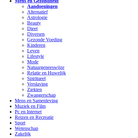
Mens en Gezondheid
Aandoeningen
Alternatief
Astrologie
Beauty
Dieet
Diversen
Gezonde Voeding
Kinderen
Leven
Lifestyle
Mode
Natuurgeneeswijze
Relatie en Huwelijk
Spiritueel
Verslaving
Ziekten
Zwangerschap
Mens en Samenleving
Muziek en Film
Pc en Internet
Reizen en Recreatie
Sport
Wetenschap
Zakelijk