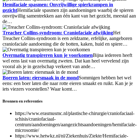
Hemifaciale spasmen: Onvrijwillige spierkrampen in
gezicht
Hemifaciale spasmen zijn aandoeningen waarbij de spieren
onvrijwillig samentrekken aan één kant van het gezicht, meestal aan
de…
Treacher Collins-syndroom: Craniofaciale afwijking
Het
Treacher Collins-syndroom is een zeldzame, erfelijke, aangeboren
craniofaciale aandoening die de botten, kaken, huid en spiere…
Overmatig transpireren kun je voorkomen
Bijna iedereen heeft
wel eens last van overmatig zweten. Dat kan heel vervelend zijn
vooral als je in gezelschap verkeert van ande…
Boeren laten: eiersmaak in de mond
Sommigen hebben het wel
eens: een boer laten die naar rotte eieren smaakt en ruikt. Kan je je
iets viezers voorstellen? Waar komt…
Bronnen en referenties
https://www.erasmusmc.nl/plastische-chirurgie/craniofaciaal-
schisis/craniofaciaal-
centrum/aandoeningen/aangezichtsaandoeningen/hemifaciale-
microsomie/
https://www.hetwkz.nl/nl/Ziekenhuis/Ziekte/Hemifaciale-