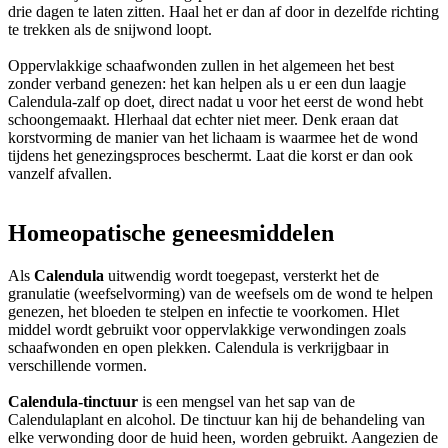
drie dagen te laten zitten. Haal het er dan af door in dezelfde richting
te trekken als de snijwond loopt.
Oppervlakkige schaafwonden zullen in het algemeen het best
zonder verband genezen: het kan helpen als u er een dun laagje
Calendula-zalf op doet, direct nadat u voor het eerst de wond hebt
schoongemaakt. Hlerhaal dat echter niet meer. Denk eraan dat
korstvorming de manier van het lichaam is waarmee het de wond
tijdens het genezingsproces beschermt. Laat die korst er dan ook
vanzelf afvallen.
Homeopatische geneesmiddelen
Als
Calendula
uitwendig wordt toegepast, versterkt het de
granulatie (weefselvorming) van de weefsels om de wond te helpen
genezen, het bloeden te stelpen en infectie te voorkomen. Hlet
middel wordt gebruikt voor oppervlakkige verwondingen zoals
schaafwonden en open plekken. Calendula is verkrijgbaar in
verschillende vormen.
Calendula-tinctuur
is een mengsel van het sap van de
Calendulaplant en alcohol. De tinctuur kan hij de behandeling van
elke verwonding door de huid heen, worden gebruikt. Aangezien de