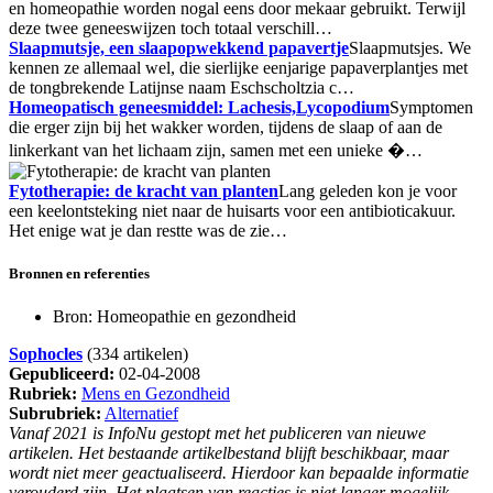
en homeopathie worden nogal eens door mekaar gebruikt. Terwijl
deze twee geneeswijzen toch totaal verschill…
Slaapmutsje, een slaapopwekkend papavertje
Slaapmutsjes. We
kennen ze allemaal wel, die sierlijke eenjarige papaverplantjes met
de tongbrekende Latijnse naam Eschscholtzia c…
Homeopatisch geneesmiddel: Lachesis,Lycopodium
Symptomen
die erger zijn bij het wakker worden, tijdens de slaap of aan de
linkerkant van het lichaam zijn, samen met een unieke �…
Fytotherapie: de kracht van planten
Lang geleden kon je voor
een keelontsteking niet naar de huisarts voor een antibioticakuur.
Het enige wat je dan restte was de zie…
Bronnen en referenties
Bron: Homeopathie en gezondheid
Sophocles
(334 artikelen)
Gepubliceerd:
02-04-2008
Rubriek:
Mens en Gezondheid
Subrubriek:
Alternatief
Vanaf 2021 is InfoNu gestopt met het publiceren van nieuwe
artikelen. Het bestaande artikelbestand blijft beschikbaar, maar
wordt niet meer geactualiseerd. Hierdoor kan bepaalde informatie
verouderd zijn. Het plaatsen van reacties is niet langer mogelijk.