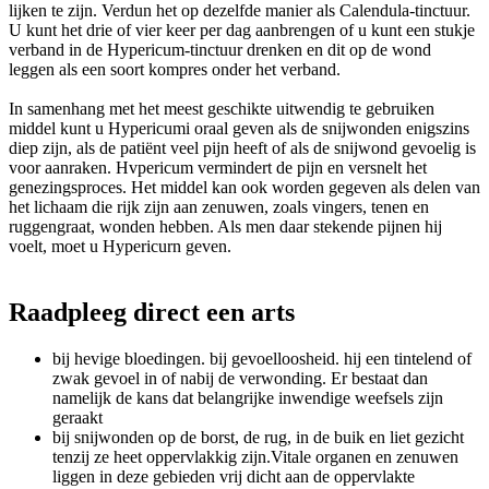
lijken te zijn. Verdun het op dezelfde manier als Calendula-tinctuur.
U kunt het drie of vier keer per dag aanbrengen of u kunt een stukje
verband in de Hypericum-tinctuur drenken en dit op de wond
leggen als een soort kompres onder het verband.
In samenhang met het meest geschikte uitwendig te gebruiken
middel kunt u Hypericumi oraal geven als de snijwonden enigszins
diep zijn, als de patiënt veel pijn heeft of als de snijwond gevoelig is
voor aanraken. Hvpericum vermindert de pijn en versnelt het
genezingsproces. Het middel kan ook worden gegeven als delen van
het lichaam die rijk zijn aan zenuwen, zoals vingers, tenen en
ruggengraat, wonden hebben. Als men daar stekende pijnen hij
voelt, moet u Hypericurn geven.
Raadpleeg direct een arts
bij hevige bloedingen. bij gevoelloosheid. hij een tintelend of
zwak gevoel in of nabij de verwonding. Er bestaat dan
namelijk de kans dat belangrijke inwendige weefsels zijn
geraakt
bij snijwonden op de borst, de rug, in de buik en liet gezicht
tenzij ze heet oppervlakkig zijn.Vitale organen en zenuwen
liggen in deze gebieden vrij dicht aan de oppervlakte