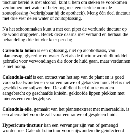
tinctuur bereid is met alcohol, kunt u hem om steken te voorkomen
verdunnen met water of beter nog met een steriele normale
zoutoplossing (verkrijgbaar hij de apotheek). Meng één deel tinctuur
met drie vier delen water of zoutoplossing.
Na het schoonmaken kunt u met een pipet de verdunde tinctuur op
de wond druppelen. Bedek deze daarna met verband en herhaal die
behandeling drie tot vier keer per dag.
Calendula-lotion
is een oplossing, niet op alcoholbasis, van
plantensap, glycerinc en water. Net als de tinctuur wordt dit middel
gebruikt voor verwondingen die door de huid gaan, maar verdunnen
is met nodig.
Calendula-zalf
is een extract van het sap van de plant en is goed
voor schaafwonden en voor een rauwe of gebarsten huid. Het is niet
geschikt voor snijwonden. De zalf dient heel dun te worden
aangebracht op geschaafde knieën, gekloofde lippen,plekken met
luiereezeem en dergelijke.
Calendula-olie,
gemaakt van het plantenextraet met mineraalolie, is
een alternatief voor de zalf voor een rauwe of gespleten huid.
Hypericum-tinctuur
kan een vervanger zijn van of gemengd
worden met Calendula-tinctuur voor snijwonden die geïnfecteerd