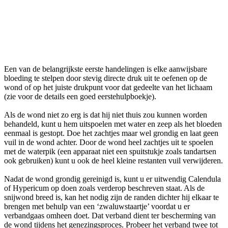
Een van de belangrijkste eerste handelingen is elke aanwijsbare
bloeding te stelpen door stevig directe druk uit te oefenen op de
wond of op het juiste drukpunt voor dat gedeelte van het lichaam
(zie voor de details een goed eerstehulpboekje).
Als de wond niet zo erg is dat hij niet thuis zou kunnen worden
behandeld, kunt u hem uitspoelen met water en zeep als het bloeden
eenmaal is gestopt. Doe het zachtjes maar wel grondig en laat geen
vuil in de wond achter. Door de wond heel zachtjes uit te spoelen
met de waterpik (een apparaat niet een spuitstukje zoals tandartsen
ook gebruiken) kunt u ook de heel kleine restanten vuil verwijderen.
Nadat de wond grondig gereinigd is, kunt u er uitwendig Calendula
of Hypericum op doen zoals verderop beschreven staat. Als de
snijwond breed is, kan het nodig zijn de randen dichter hij elkaar te
brengen met behulp van een ‘zwaluwstaartje’ voordat u er
verbandgaas omheen doet. Dat verband dient ter bescherming van
de wond tijdens het genezingsproces. Probeer het verband twee tot