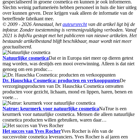
gespecialiseerd in groene cosmetica en kunnen je ook informeren.
Slechts weinig parfumerieën hebben personeel in huis die hier uitleg
over kunnen geven. Deze krijgen vaak alleen de informatie van de
betreffende fabrikant mee.
© 2009 - 2026 Annastaal, het
auteursrecht
van dit artikel ligt bij de
infoteur. Zonder toestemming is vermenigvuldiging verboden. Vanaf
2021 is InfoNu gestopt met het publiceren van nieuwe artikelen. Het
bestaande artikelbestand blijft beschikbaar, maar wordt niet meer
geactualiseerd.
Natuurlijke cosmetica
Dat er in Europa niet meer op dieren getest
mag worden, was destijds een mooi overwinning. Alleen is dat niet
genoeg om een produc…
Dr. Hauschka Cosmetica: producten en verkooppunten
De
verzorgingsproducten van Dr. Hauschka Cosmetica omvatten
producten voor gezicht, lichaam, mond en lippen, haren, benen en
voete…
Natrue: keurmerk voor natuurlijke cosmetica
NaTrue is een
keurmerk voor natuurlijke cosmetica. Mensen die alleen natuurlijke
cosmetica producten willen gebruiken, waren daar…
Het succes van Yves Rocher
Yves Rocher is één van de
succesvolste cosmetica leveranciers. Yves Rocher is al jaren een