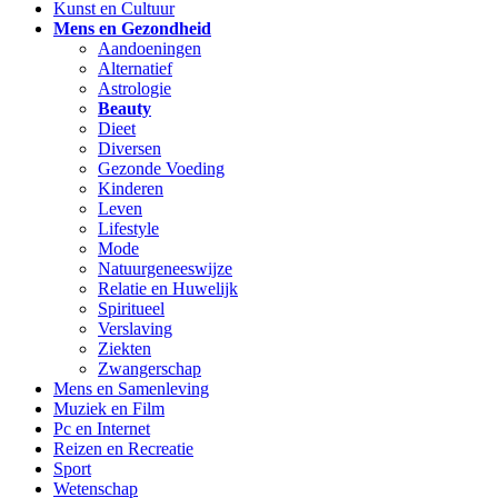
Kunst en Cultuur
Mens en Gezondheid
Aandoeningen
Alternatief
Astrologie
Beauty
Dieet
Diversen
Gezonde Voeding
Kinderen
Leven
Lifestyle
Mode
Natuurgeneeswijze
Relatie en Huwelijk
Spiritueel
Verslaving
Ziekten
Zwangerschap
Mens en Samenleving
Muziek en Film
Pc en Internet
Reizen en Recreatie
Sport
Wetenschap