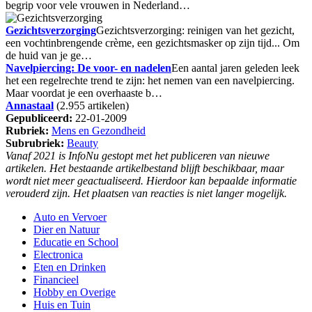
begrip voor vele vrouwen in Nederland…
Gezichtsverzorging
Gezichtsverzorging: reinigen van het gezicht,
een vochtinbrengende crème, een gezichtsmasker op zijn tijd... Om
de huid van je ge…
Navelpiercing: De voor- en nadelen
Een aantal jaren geleden leek
het een regelrechte trend te zijn: het nemen van een navelpiercing.
Maar voordat je een overhaaste b…
Annastaal
(2.955 artikelen)
Gepubliceerd:
22-01-2009
Rubriek:
Mens en Gezondheid
Subrubriek:
Beauty
Vanaf 2021 is InfoNu gestopt met het publiceren van nieuwe
artikelen. Het bestaande artikelbestand blijft beschikbaar, maar
wordt niet meer geactualiseerd. Hierdoor kan bepaalde informatie
verouderd zijn. Het plaatsen van reacties is niet langer mogelijk.
Auto en Vervoer
Dier en Natuur
Educatie en School
Electronica
Eten en Drinken
Financieel
Hobby en Overige
Huis en Tuin