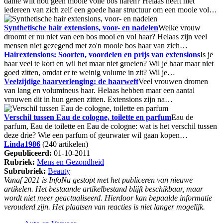
dame wilt nou geen mooie volle bos haren? Helaas heeft niet
iedereen van zich zelf een goede haar structuur om een mooie vol…
Synthetische hair extensions, voor- en nadelen
Welke vrouw
droomt er nu niet van een bos mooi en vol haar? Helaas zijn veel
mensen niet gezegend met zo'n mooie bos haar van zich…
Hairextensions: Soorten, voordelen en prijs van extensions
Is je
haar veel te kort en wil het maar niet groeien? Wil je haar maar niet
goed zitten, omdat er te weinig volume in zit? Wil je…
Veelzijdige haarverlenging: de haarweft
Veel vrouwen dromen
van lang en volumineus haar. Helaas hebben maar een aantal
vrouwen dit in hun genen zitten. Extensions zijn na…
Verschil tussen Eau de cologne, toilette en parfum
Eau de
parfum, Eau de toilette en Eau de cologne: wat is het verschil tussen
deze drie? Wie een parfum of geurwater wil gaan kopen…
Linda1986
(240 artikelen)
Gepubliceerd:
01-10-2011
Rubriek:
Mens en Gezondheid
Subrubriek:
Beauty
Vanaf 2021 is InfoNu gestopt met het publiceren van nieuwe
artikelen. Het bestaande artikelbestand blijft beschikbaar, maar
wordt niet meer geactualiseerd. Hierdoor kan bepaalde informatie
verouderd zijn. Het plaatsen van reacties is niet langer mogelijk.