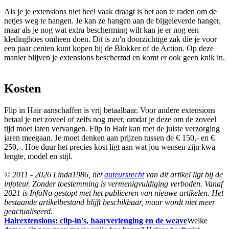
Als je je extensions niet heel vaak draagt is het aan te raden om de
netjes weg te hangen. Je kan ze hangen aan de bijgeleverde hanger,
maar als je nog wat extra bescherming wilt kan je er nog een
kledinghoes omheen doen. Dit is zo'n doorzichtige zak die je voor
een paar centen kunt kopen bij de Blokker of de Action. Op deze
manier blijven je extensions beschermd en komt er ook geen knik in.
Kosten
Flip in Hair aanschaffen is vrij betaalbaar. Voor andere extensions
betaal je net zoveel of zelfs nog meer, omdat je deze om de zoveel
tijd moet laten vervangen. Flip in Hair kan met de juiste verzorging
jaren meegaan. Je moet denken aan prijzen tussen de € 150,- en €
250,-. Hoe duur het precies kost ligt aan wat jou wensen zijn kwa
lengte, model en stijl.
© 2011 - 2026 Linda1986, het
auteursrecht
van dit artikel ligt bij de
infoteur. Zonder toestemming is vermenigvuldiging verboden. Vanaf
2021 is InfoNu gestopt met het publiceren van nieuwe artikelen. Het
bestaande artikelbestand blijft beschikbaar, maar wordt niet meer
geactualiseerd.
Hairextensions: clip-in's, haarverlenging en de weave
Welke