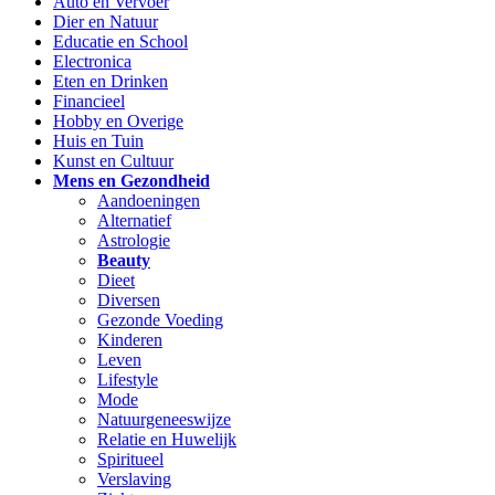
Auto en Vervoer
Dier en Natuur
Educatie en School
Electronica
Eten en Drinken
Financieel
Hobby en Overige
Huis en Tuin
Kunst en Cultuur
Mens en Gezondheid
Aandoeningen
Alternatief
Astrologie
Beauty
Dieet
Diversen
Gezonde Voeding
Kinderen
Leven
Lifestyle
Mode
Natuurgeneeswijze
Relatie en Huwelijk
Spiritueel
Verslaving