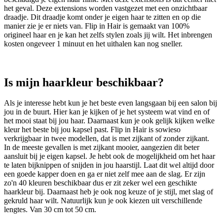
het geval. Deze extensions worden vastgezet met een onzichtbaar
draadje. Dit draadje komt onder je eigen haar te zitten en op die
manier zie je er niets van. Flip in Hair is gemaakt van 100%
origineel haar en je kan het zelfs stylen zoals jij wilt. Het inbrengen
kosten ongeveer 1 minuut en het uithalen kan nog sneller.
Is mijn haarkleur beschikbaar?
Als je interesse hebt kun je het beste even langsgaan bij een salon bij
jou in de buurt. Hier kan je kijken of je het systeem wat vind en of
het mooi staat bij jou haar. Daarnaast kun je ook gelijk kijken welke
kleur het beste bij jou kapsel past. Flip in Hair is sowieso
verkrijgbaar in twee modellen, dat is met zijkant of zonder zijkant.
In de meeste gevallen is met zijkant mooier, aangezien dit beter
aansluit bij je eigen kapsel. Je hebt ook de mogelijkheid om het haar
te laten bijknippen of snijden in jou haarstijl. Laat dit wel altijd door
een goede kapper doen en ga er niet zelf mee aan de slag. Er zijn
zo'n 40 kleuren beschikbaar dus er zit zeker wel een geschikte
haarkleur bij. Daarnaast heb je ook nog keuze of je stijl, met slag of
gekruld haar wilt. Natuurlijk kun je ook kiezen uit verschillende
lengtes. Van 30 cm tot 50 cm.