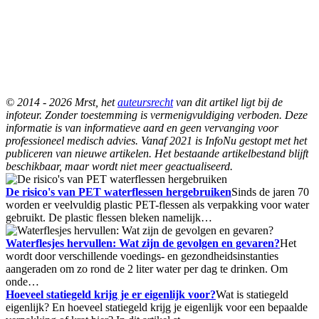
© 2014 - 2026 Mrst, het
auteursrecht
van dit artikel ligt bij de
infoteur. Zonder toestemming is vermenigvuldiging verboden. Deze
informatie is van informatieve aard en geen vervanging voor
professioneel medisch advies. Vanaf 2021 is InfoNu gestopt met het
publiceren van nieuwe artikelen. Het bestaande artikelbestand blijft
beschikbaar, maar wordt niet meer geactualiseerd.
De risico's van PET waterflessen hergebruiken
Sinds de jaren 70
worden er veelvuldig plastic PET-flessen als verpakking voor water
gebruikt. De plastic flessen bleken namelijk…
Waterflesjes hervullen: Wat zijn de gevolgen en gevaren?
Het
wordt door verschillende voedings- en gezondheidsinstanties
aangeraden om zo rond de 2 liter water per dag te drinken. Om
onde…
Hoeveel statiegeld krijg je er eigenlijk voor?
Wat is statiegeld
eigenlijk? En hoeveel statiegeld krijg je eigenlijk voor een bepaalde