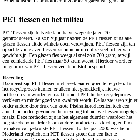
textielindustrie. Daar wordt er bijvoorbeeld garen van gemaakt.
PET flessen en het milieu
PET flessen zijn in Nederland halverwege de jaren '70
geïntroduceerd. Na zo'n vijf jaar hadden de PET flessen bijna alle
glazen flessen uit de winkels doen verdwijnen. PET flessen zijn ten
opzichte van glazen flessen zo populair omdat ze veel lichter van
gewicht zijn. Een glazen fles weegt al snel zo'n 700 gram, terwijl
een gemiddelde PET fles maar 50 gram weegt. Hierdoor wordt er
bij gebruik van PET flessen veel brandstof bespaard.
Recycling
Daarnaast zijn PET flessen niet breekbaar en goed te recyclen. Bij
het recycleproces kunnen er alleen niet gemakkelijk nieuwe
petflessen van worden gemaakt, omdat PET bij het recycleproces
verkleurt en minder goed van kwaliteit wordt. De laatste jaren zijn er
onder andere door druk van grote frisdrankproducenten toch een
aantal methoden gevonden die recycling tot nieuwe flessen mogelijk
maakt. Deze methoden zijn in het algemeen duurder waardoor het
nog steeds populairder is om andere producten als kleding en films
te maken van gebruikte PET flessen. Tot het jaar 2006 was het in
Nederland verplicht om PET flessen groter dan een liter te
hergebruiken. Daarom werden grote frisdrankflessen vaak van