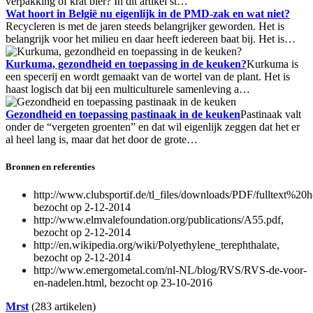
verpakking of krat bier? In dit artikel st…
Wat hoort in België nu eigenlijk in de PMD-zak en wat niet?
Recycleren is met de jaren steeds belangrijker geworden. Het is
belangrijk voor het milieu en daar heeft iedereen baat bij. Het is…
Kurkuma, gezondheid en toepassing in de keuken?
Kurkuma is
een specerij en wordt gemaakt van de wortel van de plant. Het is
haast logisch dat bij een multiculturele samenleving a…
Gezondheid en toepassing pastinaak in de keuken
Pastinaak valt
onder de “vergeten groenten” en dat wil eigenlijk zeggen dat het er
al heel lang is, maar dat het door de grote…
Bronnen en referenties
http://www.clubsportif.de/tl_files/downloads/PDF/fulltext%2
bezocht op 2-12-2014
http://www.elmvalefoundation.org/publications/A55.pdf,
bezocht op 2-12-2014
http://en.wikipedia.org/wiki/Polyethylene_terephthalate,
bezocht op 2-12-2014
http://www.emergometal.com/nl-NL/blog/RVS/RVS-de-voor-
en-nadelen.html, bezocht op 23-10-2016
Mrst
(283 artikelen)