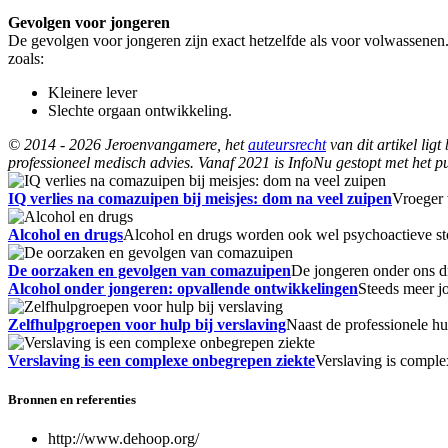
Gevolgen voor jongeren
De gevolgen voor jongeren zijn exact hetzelfde als voor volwassenen.
zoals:
Kleinere lever
Slechte orgaan ontwikkeling.
© 2014 - 2026 Jeroenvangamere, het
auteursrecht
van dit artikel lig
professioneel medisch advies. Vanaf 2021 is InfoNu gestopt met het pu
IQ verlies na comazuipen bij meisjes: dom na veel zuipen
Vroeger 
Alcohol en drugs
Alcohol en drugs worden ook wel psychoactieve sto
De oorzaken en gevolgen van comazuipen
De jongeren onder ons d
Alcohol onder jongeren: opvallende ontwikkelingen
Steeds meer j
Zelfhulpgroepen voor hulp bij verslaving
Naast de professionele 
Verslaving is een complexe onbegrepen ziekte
Verslaving is complex
Bronnen en referenties
http://www.dehoop.org/