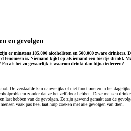
ten en gevolgen
zijn er minstens 185.000 alcoholisten en 500.000 zware drinkers. D
d fenomeen is. Niemand kijkt op als iemand een biertje drinkt. Ma
? En als het zo gevaarlijk is waarom drinkt dan bijna iedereen?
hol. De verslaafde kan nauwelijks of niet functioneren in het dagelijks
olprobleem zonder dat ze het zelf door hebben. Deze mensen drinken d
 geen last hebben van de gevolgen. Ze zijn gewend geraakt aan de gevo
n mensen vaak pas heel laat hulp zoeken met alle gevolgen van dien.