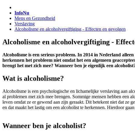
InfoNu
Mens en Gezondheid
Verslaving
Alcoholisme en alcoholvergiftiging - Effecten en gevolgen
Alcoholisme en alcoholvergiftiging - Effec
Alcoholisme is een serieus probleem. In 2014 in Nederland alleen 
herkennen het probleem niet omdat het een algemeen geaccepteer
brengt het met zich mee? Wanneer ben je eigenlijk een alcoholist
Wat is alcoholisme?
Alcoholisme is een psychologische en lichamelijke verslaving aan alco
al problemen met zich mee brengen. Sommige mensen hebben een alcoh
leven omdat ze er gewend aan zijn geraakt. Dit betekent niet dat ze
en dat maakt het lastig om een alcoholist te herkennen. Hierdoor gaa
Wanneer ben je alcoholist?