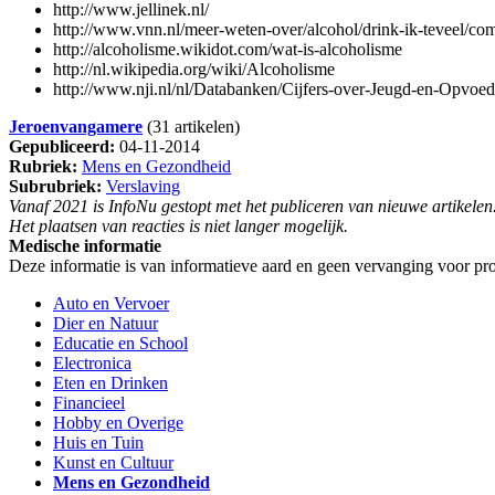
http://www.jellinek.nl/
http://www.vnn.nl/meer-weten-over/alcohol/drink-ik-teveel/co
http://alcoholisme.wikidot.com/wat-is-alcoholisme
http://nl.wikipedia.org/wiki/Alcoholisme
http://www.nji.nl/nl/Databanken/Cijfers-over-Jeugd-en-Opvoe
Jeroenvangamere
(31 artikelen)
Gepubliceerd:
04-11-2014
Rubriek:
Mens en Gezondheid
Subrubriek:
Verslaving
Vanaf 2021 is InfoNu gestopt met het publiceren van nieuwe artikelen
Het plaatsen van reacties is niet langer mogelijk.
Medische informatie
Deze informatie is van informatieve aard en geen vervanging voor pro
Auto en Vervoer
Dier en Natuur
Educatie en School
Electronica
Eten en Drinken
Financieel
Hobby en Overige
Huis en Tuin
Kunst en Cultuur
Mens en Gezondheid