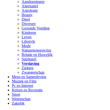
Aandoeningen
Alternatief
Astrologie
Beauty
Dieet
Diversen
Gezonde Voeding
Kinderen
Leven
Lifestyle
Mode
Natuurgeneeswijze
Relatie en Huwelijk
Spiritueel
Verslaving
Ziekten
Zwangerschap
Mens en Samenleving
Muziek en Film
Pc en Internet
Reizen en Recreatie
Sport
Wetenschap
Zakelijk