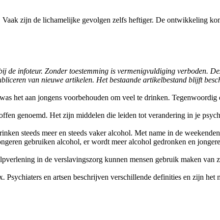
 Vaak zijn de lichamelijke gevolgen zelfs heftiger. De ontwikkeling ko
t bij de infoteur. Zonder toestemming is vermenigvuldiging verboden. D
bliceren van nieuwe artikelen. Het bestaande artikelbestand blijft bes
was het aan jongens voorbehouden om veel te drinken. Tegenwoordig d
ffen genoemd. Het zijn middelen die leiden tot verandering in je psyc
rinken steeds meer en steeds vaker alcohol. Met name in de weekenden
ongeren gebruiken alcohol, er wordt meer alcohol gedronken en jonger
hulpverlening in de verslavingszorg kunnen mensen gebruik maken van
. Psychiaters en artsen beschrijven verschillende definities en zijn het