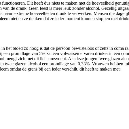
ijks functioneren. Dit heeft dus niets te maken met de hoeveelheid genu
van de drank. Geen feest is meer leuk zonder alcohol. Gezellig uitgaa
lichaam extreme hoeveelheden drank te verwerken. Mensen die dagelijks 
bleem niet en ze denken dat ze ieder moment kunnen stoppen met drinke
 in het bloed zo hoog is dat de persoon bewusteloos of zelfs in coma ra
ij een promillage van 5% zal een volwassen ervaren drinker in een coma
hol mengt zich met dit lichaamsvocht. Als deze jongen twee glazen alco
en van twee glazen alcohol een promillage van 0,33%. Vrouwen hebben 
leem omdat de grens bij een ieder verschilt, dit heeft te maken met: