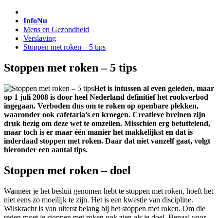
InfoNu
Mens en Gezondheid
Verslaving
Stoppen met roken – 5 tips
Stoppen met roken – 5 tips
Het is intussen al even geleden, maar
op 1 juli 2008 is door heel Nederland definitief het rookverbod
ingegaan. Verboden dus om te roken op openbare plekken,
waaronder ook cafetaria’s en kroegen. Creatieve breinen zijn
druk bezig om deze wet te omzeilen. Misschien erg betuttelend,
maar toch is er maar één manier het makkelijkst en dat is
inderdaad stoppen met roken. Daar dat niet vanzelf gaat, volgt
hieronder een aantal tips.
Stoppen met roken – doel
Wanneer je het besluit genomen hebt te stoppen met roken, hoeft het
niet eens zo moeilijk te zijn. Het is een kwestie van discipline.
Wilskracht is van uiterst belang bij het stoppen met roken. Om die
reden moet je stoppen met roken ook zien als je doel. Bepaal voor