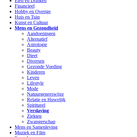
Eten en Drinken
Financieel
Hobby en Overige
Huis en Tuin
Kunst en Cultuur
Mens en Gezondheid
Aandoeningen
Alternatief
Astrologie
Beauty
Dieet
Diversen
Gezonde Voeding
Kinderen
Leven
Lifestyle
Mode
Natuurgeneeswijze
Relatie en Huwelijk
Spiritueel
Verslaving
Ziekten
Zwangerschap
Mens en Samenleving
Muziek en Film