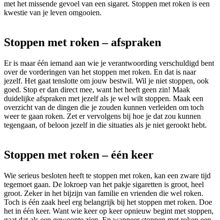
met het missende gevoel van een sigaret. Stoppen met roken is een
kwestie van je leven omgooien.
Stoppen met roken – afspraken
Er is maar één iemand aan wie je verantwoording verschuldigd bent
over de vorderingen van het stoppen met roken. En dat is naar
jezelf. Het gaat tenslotte om jouw bestwil. Wil je niet stoppen, ook
goed. Stop er dan direct mee, want het heeft geen zin! Maak
duidelijke afspraken met jezelf als je wel wilt stoppen. Maak een
overzicht van de dingen die je zouden kunnen verleiden om toch
weer te gaan roken. Zet er vervolgens bij hoe je dat zou kunnen
tegengaan, of beloon jezelf in die situaties als je niet gerookt hebt.
Stoppen met roken – één keer
Wie serieus besloten heeft te stoppen met roken, kan een zware tijd
tegemoet gaan. De lokroep van het pakje sigaretten is groot, heel
groot. Zeker in het bijzijn van familie en vrienden die wel roken.
Toch is één zaak heel erg belangrijk bij het stoppen met roken. Doe
het in één keer. Want wie keer op keer opnieuw begint met stoppen,
gaat dat als een gewoonte zien. En wanneer stoppen met roken een