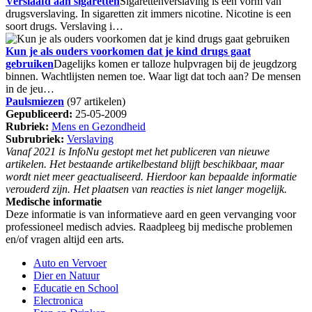
Verslaafd aan sigaretten
Sigarettenverslaving is een vorm van
drugsverslaving. In sigaretten zit immers nicotine. Nicotine is een
soort drugs. Verslaving i…
Kun je als ouders voorkomen dat je kind drugs gaat
gebruiken
Dagelijks komen er talloze hulpvragen bij de jeugdzorg
binnen. Wachtlijsten nemen toe. Waar ligt dat toch aan? De mensen
in de jeu…
Paulsmiezen
(97 artikelen)
Gepubliceerd:
25-05-2009
Rubriek:
Mens en Gezondheid
Subrubriek:
Verslaving
Vanaf 2021 is InfoNu gestopt met het publiceren van nieuwe
artikelen. Het bestaande artikelbestand blijft beschikbaar, maar
wordt niet meer geactualiseerd. Hierdoor kan bepaalde informatie
verouderd zijn. Het plaatsen van reacties is niet langer mogelijk.
Medische informatie
Deze informatie is van informatieve aard en geen vervanging voor
professioneel medisch advies. Raadpleeg bij medische problemen
en/of vragen altijd een arts.
Auto en Vervoer
Dier en Natuur
Educatie en School
Electronica