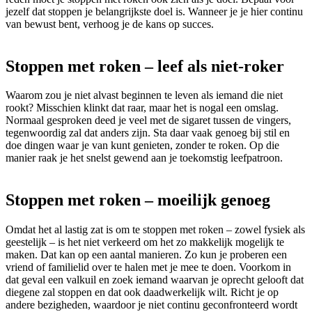
jezelf dat stoppen je belangrijkste doel is. Wanneer je je hier continu
van bewust bent, verhoog je de kans op succes.
Stoppen met roken – leef als niet-roker
Waarom zou je niet alvast beginnen te leven als iemand die niet
rookt? Misschien klinkt dat raar, maar het is nogal een omslag.
Normaal gesproken deed je veel met de sigaret tussen de vingers,
tegenwoordig zal dat anders zijn. Sta daar vaak genoeg bij stil en
doe dingen waar je van kunt genieten, zonder te roken. Op die
manier raak je het snelst gewend aan je toekomstig leefpatroon.
Stoppen met roken – moeilijk genoeg
Omdat het al lastig zat is om te stoppen met roken – zowel fysiek als
geestelijk – is het niet verkeerd om het zo makkelijk mogelijk te
maken. Dat kan op een aantal manieren. Zo kun je proberen een
vriend of familielid over te halen met je mee te doen. Voorkom in
dat geval een valkuil en zoek iemand waarvan je oprecht gelooft dat
diegene zal stoppen en dat ook daadwerkelijk wilt. Richt je op
andere bezigheden, waardoor je niet continu geconfronteerd wordt