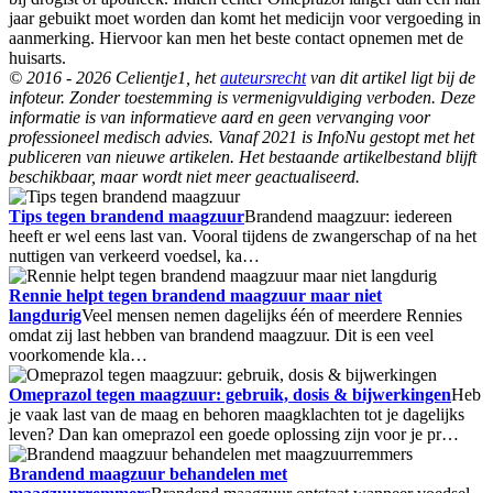
jaar gebuikt moet worden dan komt het medicijn voor vergoeding in
aanmerking. Hiervoor kan men het beste contact opnemen met de
huisarts.
© 2016 - 2026 Celientje1, het
auteursrecht
van dit artikel ligt bij de
infoteur. Zonder toestemming is vermenigvuldiging verboden. Deze
informatie is van informatieve aard en geen vervanging voor
professioneel medisch advies. Vanaf 2021 is InfoNu gestopt met het
publiceren van nieuwe artikelen. Het bestaande artikelbestand blijft
beschikbaar, maar wordt niet meer geactualiseerd.
Tips tegen brandend maagzuur
Brandend maagzuur: iedereen
heeft er wel eens last van. Vooral tijdens de zwangerschap of na het
nuttigen van verkeerd voedsel, ka…
Rennie helpt tegen brandend maagzuur maar niet
langdurig
Veel mensen nemen dagelijks één of meerdere Rennies
omdat zij last hebben van brandend maagzuur. Dit is een veel
voorkomende kla…
Omeprazol tegen maagzuur: gebruik, dosis & bijwerkingen
Heb
je vaak last van de maag en behoren maagklachten tot je dagelijks
leven? Dan kan omeprazol een goede oplossing zijn voor je pr…
Brandend maagzuur behandelen met