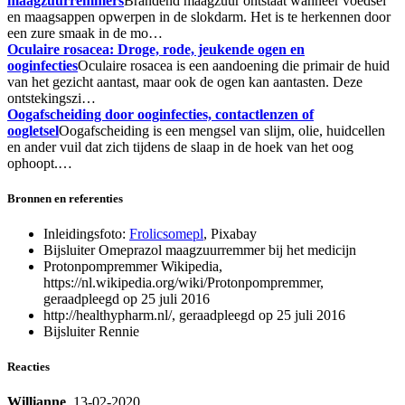
maagzuurremmers
Brandend maagzuur ontstaat wanneer voedsel
en maagsappen opwerpen in de slokdarm. Het is te herkennen door
een zure smaak in de mo…
Oculaire rosacea: Droge, rode, jeukende ogen en
ooginfecties
Oculaire rosacea is een aandoening die primair de huid
van het gezicht aantast, maar ook de ogen kan aantasten. Deze
ontstekingszi…
Oogafscheiding door ooginfecties, contactlenzen of
oogletsel
Oogafscheiding is een mengsel van slijm, olie, huidcellen
en ander vuil dat zich tijdens de slaap in de hoek van het oog
ophoopt.…
Bronnen en referenties
Inleidingsfoto:
Frolicsomepl
, Pixabay
Bijsluiter Omeprazol maagzuurremmer bij het medicijn
Protonpompremmer Wikipedia,
https://nl.wikipedia.org/wiki/Protonpompremmer,
geraadpleegd op 25 juli 2016
http://healthypharm.nl/, geraadpleegd op 25 juli 2016
Bijsluiter Rennie
Reacties
Willianne
, 13-02-2020