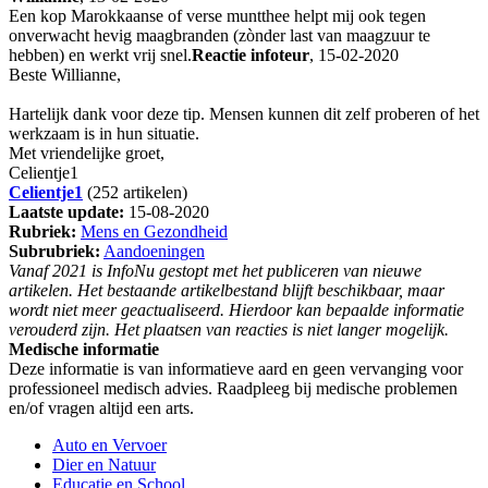
Een kop Marokkaanse of verse muntthee helpt mij ook tegen
onverwacht hevig maagbranden (zònder last van maagzuur te
hebben) en werkt vrij snel.
Reactie infoteur
, 15-02-2020
Beste Willianne,
Hartelijk dank voor deze tip. Mensen kunnen dit zelf proberen of het
werkzaam is in hun situatie.
Met vriendelijke groet,
Celientje1
Celientje1
(252 artikelen)
Laatste update:
15-08-2020
Rubriek:
Mens en Gezondheid
Subrubriek:
Aandoeningen
Vanaf 2021 is InfoNu gestopt met het publiceren van nieuwe
artikelen. Het bestaande artikelbestand blijft beschikbaar, maar
wordt niet meer geactualiseerd. Hierdoor kan bepaalde informatie
verouderd zijn. Het plaatsen van reacties is niet langer mogelijk.
Medische informatie
Deze informatie is van informatieve aard en geen vervanging voor
professioneel medisch advies. Raadpleeg bij medische problemen
en/of vragen altijd een arts.
Auto en Vervoer
Dier en Natuur
Educatie en School