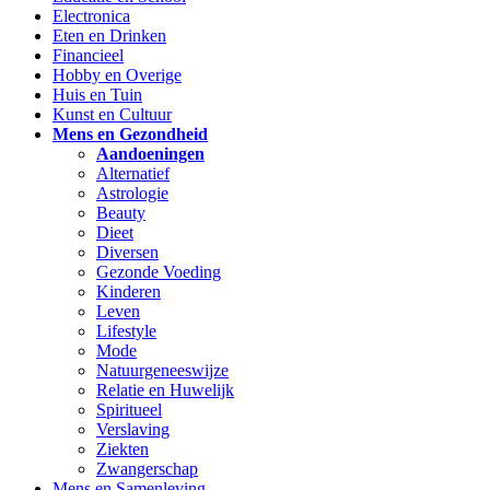
Electronica
Eten en Drinken
Financieel
Hobby en Overige
Huis en Tuin
Kunst en Cultuur
Mens en Gezondheid
Aandoeningen
Alternatief
Astrologie
Beauty
Dieet
Diversen
Gezonde Voeding
Kinderen
Leven
Lifestyle
Mode
Natuurgeneeswijze
Relatie en Huwelijk
Spiritueel
Verslaving
Ziekten
Zwangerschap
Mens en Samenleving