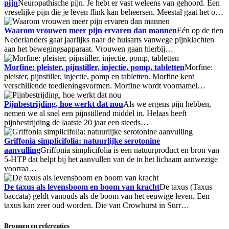
pijn
Neuropathische pijn. Je hebt er vast weleens van gehoord. Een
vreselijke pijn die je leven flink kan beheersen. Meestal gaat het o…
Waarom vrouwen meer pijn ervaren dan mannen
Eén op de tien
Nederlanders gaat jaarlijks naar de huisarts vanwege pijnklachten
aan het bewegingsapparaat. Vrouwen gaan hierbij…
Morfine: pleister, pijnstiller, injectie, pomp, tabletten
Morfine:
pleister, pijnstiller, injectie, pomp en tabletten. Morfine kent
verschillende toedieningsvormen. Morfine wordt voornamel…
Pijnbestrijding, hoe werkt dat nou
Als we ergens pijn hebben,
nemen we al snel een pijnstillend middel in. Helaas heeft
pijnbestrijding de laatste 20 jaar een steeds…
Griffonia simplicifolia: natuurlijke serotonine
aanvulling
Griffonia simplicifolia is een natuurproduct en bron van
5-HTP dat helpt bij het aanvullen van de in het lichaam aanwezige
voorraa…
De taxus als levensboom en boom van kracht
De taxus (Taxus
baccata) geldt vanouds als de boom van het eeuwige leven. Een
taxus kan zeer oud worden. Die van Crowhurst in Surr…
Bronnen en referenties