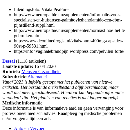
Inleidingsfoto:
Vitala PeaPure
http://www.neuropathie.nu/supplementen/informatie-voor-
specialisten-en-huisartsen-palmitoylethanolamide-een-ebm-
pijnstillend-suppl.html
http://www.neuropathie.nu/supplementen/normast-hoe-het-te-
gebruiken.html
https://www.deonlinedrogist.nl/vitals-pure-400mg-capsules-
90st-p-59531.html
https://info4vaginalebrandpijn.wordpress.com/pelvilen-forte/
Dessal
(1.118 artikelen)
Laatste update:
16-04-2020
Rubriek:
Mens en Gezondheid
Subrubriek:
Alternatief
Vanaf 2021 is InfoNu gestopt met het publiceren van nieuwe
artikelen. Het bestaande artikelbestand blijft beschikbaar, maar
wordt niet meer geactualiseerd. Hierdoor kan bepaalde informatie
verouderd zijn. Het plaatsen van reacties is niet langer mogelijk.
Medische informatie
Deze informatie is van informatieve aard en geen vervanging voor
professioneel medisch advies. Raadpleeg bij medische problemen
en/of vragen altijd een arts.
Auto en Vervoer