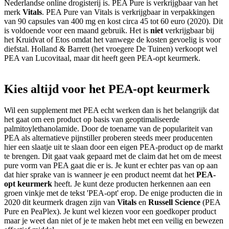
Nederlandse online drogisterij is. PEA Pure is verkrijgbaar van het
merk
Vitals
. PEA Pure van Vitals is verkrijgbaar in verpakkingen
van 90 capsules van 400 mg en kost circa 45 tot 60 euro (2020). Dit
is voldoende voor een maand gebruik. Het is
niet
verkrijgbaar bij
het Kruidvat of Etos omdat het vanwege de kosten gevoelig is voor
diefstal. Holland & Barrett (het vroegere De Tuinen) verkoopt wel
PEA van Lucovitaal, maar dit heeft geen PEA-opt keurmerk.
Kies altijd voor het PEA-opt keurmerk
Wil een supplement met PEA echt werken dan is het belangrijk dat
het gaat om een product op basis van geoptimaliseerde
palmitoylethanolamide. Door de toename van de populariteit van
PEA als alternatieve pijnstiller proberen steeds meer producenten
hier een slaatje uit te slaan door een eigen PEA-product op de markt
te brengen. Dit gaat vaak gepaard met de claim dat het om de meest
pure vorm van PEA gaat die er is. Je kunt er echter pas van op aan
dat hier sprake van is wanneer je een product neemt dat het
PEA-
opt keurmerk
heeft. Je kunt deze producten herkennen aan een
groen vinkje met de tekst 'PEA-opt' erop. De enige producten die in
2020 dit keurmerk dragen zijn van
Vitals
en
Russell Science
(PEA
Pure en PeaPlex). Je kunt wel kiezen voor een goedkoper product
maar je weet dan niet of je te maken hebt met een veilig en bewezen