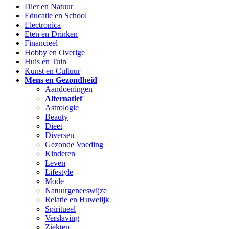
Dier en Natuur
Educatie en School
Electronica
Eten en Drinken
Financieel
Hobby en Overige
Huis en Tuin
Kunst en Cultuur
Mens en Gezondheid
Aandoeningen
Alternatief
Astrologie
Beauty
Dieet
Diversen
Gezonde Voeding
Kinderen
Leven
Lifestyle
Mode
Natuurgeneeswijze
Relatie en Huwelijk
Spiritueel
Verslaving
Ziekten