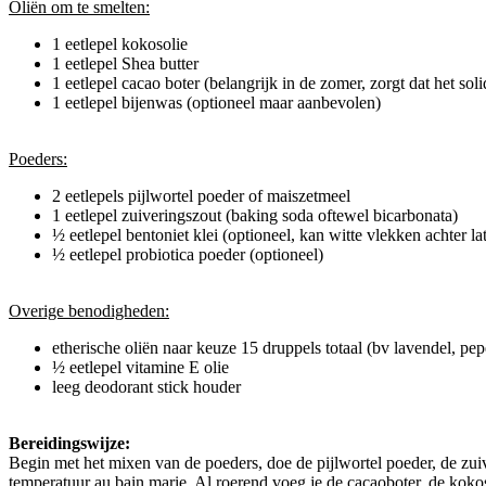
Oliën om te smelten:
1 eetlepel kokosolie
1 eetlepel Shea butter
1 eetlepel cacao boter (belangrijk in de zomer, zorgt dat het solid
1 eetlepel bijenwas (optioneel maar aanbevolen)
Poeders:
2 eetlepels pijlwortel poeder of maiszetmeel
1 eetlepel zuiveringszout (baking soda oftewel bicarbonata)
½ eetlepel bentoniet klei (optioneel, kan witte vlekken achter la
½ eetlepel probiotica‎ poeder (optioneel)
Overige benodigheden:
etherische oliën naar keuze 15 druppels totaal (bv lavendel, pep
½ eetlepel vitamine E olie
leeg deodorant stick houder
Bereidingswijze:
Begin met het mixen van de poeders, doe de pijlwortel poeder, de zuive
temperatuur au bain marie. Al roerend voeg je de cacaoboter, de kokoso