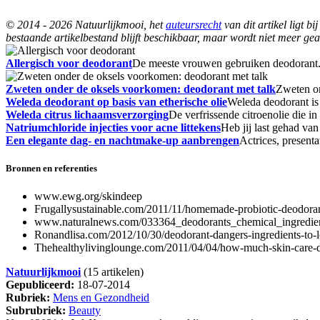
© 2014 - 2026 Natuurlijkmooi, het
auteursrecht
van dit artikel ligt 
bestaande artikelbestand blijft beschikbaar, maar wordt niet meer gea
Allergisch voor deodorant
De meeste vrouwen gebruiken deodorant. 
Zweten onder de oksels voorkomen: deodorant met talk
Zweten on
Weleda deodorant op basis van etherische olie
Weleda deodorant is 
Weleda citrus lichaamsverzorging
De verfrissende citroenolie die i
Natriumchloride injecties voor acne littekens
Heb jij last gehad van
Een elegante dag- en nachtmake-up aanbrengen
Actrices, present
Bronnen en referenties
www.ewg.org/skindeep
Frugallysustainable.com/2011/11/homemade-probiotic-deodoran
www.naturalnews.com/033364_deodorants_chemical_ingredie
Ronandlisa.com/2012/10/30/deodorant-dangers-ingredients-to-l
Thehealthylivinglounge.com/2011/04/04/how-much-skin-care-d
Natuurlijkmooi
(15 artikelen)
Gepubliceerd:
18-07-2014
Rubriek:
Mens en Gezondheid
Subrubriek:
Beauty