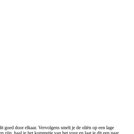
it goed door elkaar. Vervolgens smelt je de oliën op een lage
 zijn, haal je het kommetje van het vuur en laat je dit een paar