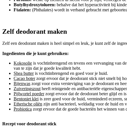
Butylhydroxytolueen:
behalve dat het hyperactiviteit bij kin
Ftalaten:
(Phthalates) wordt in verband gebracht met geboorte
Zelf deodorant maken
Zelf een deodorant maken is heel simpel en leuk, je kunt zelf de ingr
Ingedienten die je kunt gebruiken:
Kokosolie
is vochtinbrengend en tevens een vervanging van de n
van te zijn dat je goede kwaliteit hebt.
Shea butter
is vochtinbrengend en goed voor je huid.
Cacao boter
zorgt ervoor dat je deodorant stick niet smelt bij ho
Bijenwas
zorgt voor extra versteviging van je deodorant en hee
Zuiveringszout
heeft reinigende en antibacteriële eigenschappe
Pijlwortel poeder
zorgt ervoor dat de deodorant beter glijd en i
Bentoniet klei
is zeer goed voor de huid, verminderd eczeem, sn
Etherische oliën
zijn anti bacterieel, weldadig voor de huid en 
Probiotica
zorgt ervoor dat de goede bacteriën het winnen van 
Recept voor deodorant stick