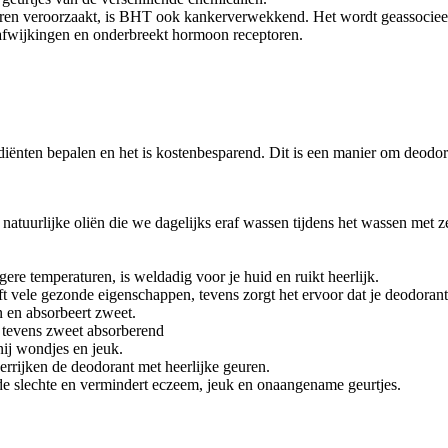
deren veroorzaakt, is BHT ook kankerverwekkend. Het wordt geassocieerd
afwijkingen en onderbreekt hormoon receptoren.
ediënten bepalen en het is kostenbesparend. Dit is een manier om deodo
atuurlijke oliën die we dagelijks eraf wassen tijdens het wassen met ze
gere temperaturen, is weldadig voor je huid en ruikt heerlijk.
ft vele gezonde eigenschappen, tevens zorgt het ervoor dat je deodorant
n en absorbeert zweet.
s tevens zweet absorberend
ij wondjes en jeuk.
verrijken de deodorant met heerlijke geuren.
de slechte en vermindert eczeem, jeuk en onaangename geurtjes.