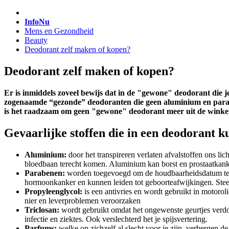
InfoNu
Mens en Gezondheid
Beauty
Deodorant zelf maken of kopen?
Deodorant zelf maken of kopen?
Er is inmiddels zoveel bewijs dat in de "gewone" deodorant die j
zogenaamde “gezonde” deodoranten die geen aluminium en paraben
is het raadzaam om geen "gewone" deodorant meer uit de winkel t
Gevaarlijke stoffen die in een deodorant k
Aluminium:
door het transpireren verlaten afvalstoffen ons li
bloedbaan terecht komen. Aluminium kan borst en prostaatkank
Parabenen:
worden toegevoegd om de houdbaarheidsdatum te ve
hormoonkanker en kunnen leiden tot geboorteafwijkingen. Stee
Propyleenglycol:
is een antivries en wordt gebruikt in motorol
nier en leverproblemen veroorzaken
Triclosan:
wordt gebruikt omdat het ongewenste geurtjes verdoe
infectie en ziektes. Ook verslechterd het je spijsvertering.
Parfums:
welke op zichzelf al slecht voor je zijn, verbergen de