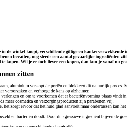
e in de winkel koopt, verschillende giftige en kankerverwekkende i
en bevatten, nog steeds een aantal gevaarlijke ingrediënten zitt
e kopen. Wil je er toch liever een kopen, dan kun je vanaf nu go
unnen zitten
chaam, aluminium verstopt de poriën en blokkeert dit natuurlijk proces.
er veroorzaken en verhoogt de kans op alzheimer.
rlengen en om te voorkomen dat er bacteriënvorming plaats vindt in h
ds meer cosmetica en verzorgingsproducten zijn parabenen vrij.
ie, het zorgt ervoor dat het huid glad aanvoelt maar ondertussen kan het
zeld en bacteriën doodt. Door dit agressieve ingrediënt blijven de goe
 geurtjes van de verschillende chemicaliën.