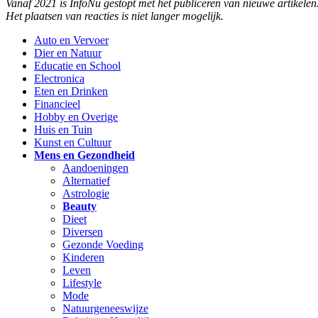
Vanaf 2021 is InfoNu gestopt met het publiceren van nieuwe artikelen
Het plaatsen van reacties is niet langer mogelijk.
Auto en Vervoer
Dier en Natuur
Educatie en School
Electronica
Eten en Drinken
Financieel
Hobby en Overige
Huis en Tuin
Kunst en Cultuur
Mens en Gezondheid
Aandoeningen
Alternatief
Astrologie
Beauty
Dieet
Diversen
Gezonde Voeding
Kinderen
Leven
Lifestyle
Mode
Natuurgeneeswijze