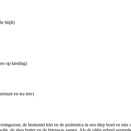
e blijft)
ten op kleding)
ermunt en tea tree)
ringszout, de bentoniet klei en de probiotica in een diep bord en mix d
lie, de shea butter en de bijenwas samen. Als de oliën geheel gesmolten