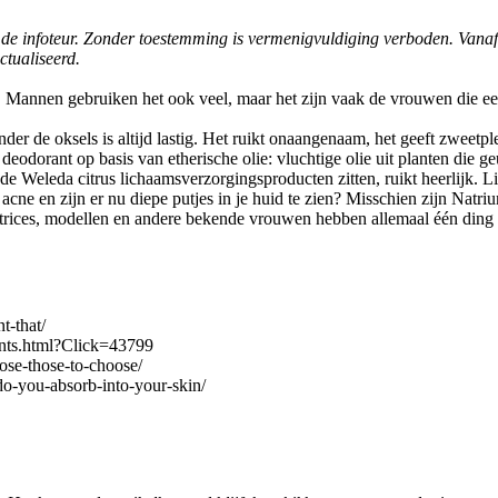
bij de infoteur. Zonder toestemming is vermenigvuldiging verboden. Vana
ctualiseerd.
Mannen gebruiken het ook veel, maar het zijn vaak de vrouwen die e
der de oksels is altijd lastig. Het ruikt onaangenaam, het geeft zweet
deodorant op basis van etherische olie: vluchtige olie uit planten die 
n de Weleda citrus lichaamsverzorgingsproducten zitten, ruikt heerlijk. 
 acne en zijn er nu diepe putjes in je huid te zien? Misschien zijn Natr
atrices, modellen en andere bekende vrouwen hebben allemaal één din
t-that/
nts.html?Click=43799
ose-those-to-choose/
o-you-absorb-into-your-skin/