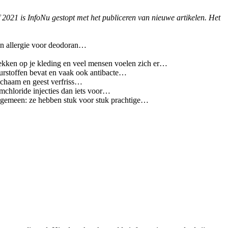
f 2021 is InfoNu gestopt met het publiceren van nieuwe artikelen. Het
en allergie voor deodoran…
plekken op je kleding en veel mensen voelen zich er…
geurstoffen bevat en vaak ook antibacte…
Lichaam en geest verfriss…
iumchloride injecties dan iets voor…
g gemeen: ze hebben stuk voor stuk prachtige…