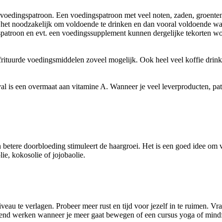
 voedingspatroon. Een voedingspatroon met veel noten, zaden, groenten
 het noodzakelijk om voldoende te drinken en dan vooral voldoende wate
spatroon en evt. een voedingssupplement kunnen dergelijke tekorten 
frituurde voedingsmiddelen zoveel mogelijk. Ook heel veel koffie drink
al is een overmaat aan vitamine A. Wanneer je veel leverproducten, pat
betere doorbloeding stimuleert de haargroei. Het is een goed idee om 
ie, kokosolie of jojobaolie.
veau te verlagen. Probeer meer rust en tijd voor jezelf in te ruimen. V
agend werken wanneer je meer gaat bewegen of een cursus yoga of mindf