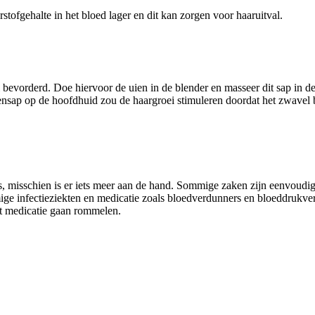
rstofgehalte in het bloed lager en dit kan zorgen voor haaruitval.
evorderd. Doe hiervoor de uien in de blender en masseer dit sap in de 
ensap op de hoofdhuid zou de haargroei stimuleren doordat het zwavel b
rts, misschien is er iets meer aan de hand. Sommige zaken zijn eenvoud
ge infectieziekten en medicatie zoals bloedverdunners en bloeddrukv
met medicatie gaan rommelen.