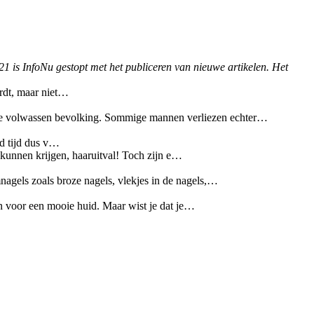
21 is InfoNu gestopt met het publiceren van nieuwe artikelen. Het
ordt, maar niet…
 de volwassen bevolking. Sommige mannen verliezen echter…
nd tijd dus v…
nnen krijgen, haaruitval! Toch zijn e…
nagels zoals broze nagels, vlekjes in de nagels,…
en voor een mooie huid. Maar wist je dat je…