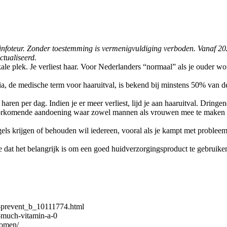
de infoteur. Zonder toestemming is vermenigvuldiging verboden. Vanaf 20
ctualiseerd.
 kale plek. Je verliest haar. Voor Nederlanders “normaal” als je ouder w
a, de medische term voor haaruitval, is bekend bij minstens 50% van
aren per dag. Indien je er meer verliest, lijd je aan haaruitval. Dringe
orkomende aandoening waar zowel mannen als vrouwen mee te maken ku
ls krijgen of behouden wil iedereen, vooral als je kampt met probleem
je dat het belangrijk is om een goed huidverzorgingsproduct te gebruik
o-prevent_b_10111774.html
-much-vitamin-a-0
komen/