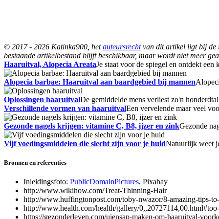
© 2017 - 2026 Katinka900, het
auteursrecht
van dit artikel ligt bij 
bestaande artikelbestand blijft beschikbaar, maar wordt niet meer gea
Haaruitval, Alopecia Areata
Je staat voor de spiegel en ontdekt een
Alopecia barbae: Haaruitval aan baardgebied bij mannen
Alopeci
Oplossingen haaruitval
De gemiddelde mens verliest zo'n honderdtal h
Verschillende vormen van haaruitval
Een vervelende maar veel vo
Gezonde nagels krijgen: vitamine C, B8, ijzer en zink
Gezonde nage
Vijf voedingsmiddelen die slecht zijn voor je huid
Natuurlijk weet 
Bronnen en referenties
Inleidingsfoto:
PublicDomainPictures
, Pixabay
http://www.wikihow.com/Treat-Thinning-Hair
http://www.huffingtonpost.com/toby-nwazor/8-amazing-tips-t
http://www.health.com/health/gallery/0,,20727114,00.html#too
https://gezonderleven.com/uiensap-maken-om-haaruitval-voor