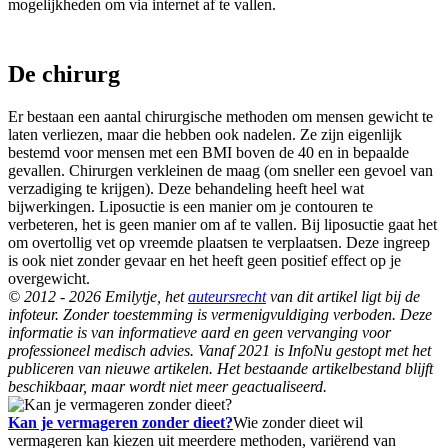
mogelijkheden om via internet af te vallen.
De chirurg
Er bestaan een aantal chirurgische methoden om mensen gewicht te
laten verliezen, maar die hebben ook nadelen. Ze zijn eigenlijk
bestemd voor mensen met een BMI boven de 40 en in bepaalde
gevallen. Chirurgen verkleinen de maag (om sneller een gevoel van
verzadiging te krijgen). Deze behandeling heeft heel wat
bijwerkingen. Liposuctie is een manier om je contouren te
verbeteren, het is geen manier om af te vallen. Bij liposuctie gaat het
om overtollig vet op vreemde plaatsen te verplaatsen. Deze ingreep
is ook niet zonder gevaar en het heeft geen positief effect op je
overgewicht.
© 2012 - 2026 Emilytje, het
auteursrecht
van dit artikel ligt bij de
infoteur. Zonder toestemming is vermenigvuldiging verboden. Deze
informatie is van informatieve aard en geen vervanging voor
professioneel medisch advies. Vanaf 2021 is InfoNu gestopt met het
publiceren van nieuwe artikelen. Het bestaande artikelbestand blijft
beschikbaar, maar wordt niet meer geactualiseerd.
Kan je vermageren zonder dieet?
Wie zonder dieet wil
vermageren kan kiezen uit meerdere methoden, variërend van