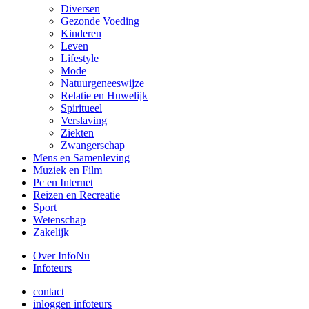
Diversen
Gezonde Voeding
Kinderen
Leven
Lifestyle
Mode
Natuurgeneeswijze
Relatie en Huwelijk
Spiritueel
Verslaving
Ziekten
Zwangerschap
Mens en Samenleving
Muziek en Film
Pc en Internet
Reizen en Recreatie
Sport
Wetenschap
Zakelijk
Over InfoNu
Infoteurs
contact
inloggen infoteurs