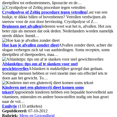
dieetpillen tot eetlustremmers, liposuctie en de…
Cryolipolyse of Zeltiq procedure tegen vetrollen
Last van een
buikje, te dikke billen of bovenbenen? Vetrollen verdwijnen als
sneeuw voor de zon door bevriezing. Cryolipolyse of Z…
Beginnen met afvallen
Iedereen weet wat het is, afvallen. Het zou
beter zijn als mensen dat ook deden. Nederlanders worden namelijk
steeds dikker. Inmid…
Hoe kan je afvallen zonder dieet
Afvallen zonder dieet, achter die
slogan verbergen zich tal van aanbiedingen. Soms recepten, soms
dieetpillen of dieetpoeders, maa…
Afslanktips: tips om af te slanken voor snel
gewichtsverlies
Afslanken is makkelijker gezegd dan gedaan.
Sommige mensen hebben er veel moeite mee om effectief iets te
doen aan het gewicht. To…
Kinderen met een glutenvrij dieet komen soms
tekort
Opgroeiende kinderen hebben een bepaalde hoeveelheid aan
vitaminen, mineralen en andere bouwstoffen nodig om hun groei
naar de vol…
Emilytje
(133 artikelen)
Gepubliceerd:
07-10-2012
Rubriek:
Mens en Gezondheid