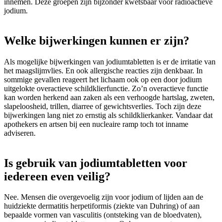
innemen. Deze groepen zijn bijzonder kwetsbaar voor radioactieve
jodium.
Welke bijwerkingen kunnen er zijn?
Als mogelijke bijwerkingen van jodiumtabletten is er de irritatie van
het maagslijmvlies. En ook allergische reacties zijn denkbaar. In
sommige gevallen reageert het lichaam ook op een door jodium
uitgelokte overactieve schildklierfunctie. Zo’n overactieve functie
kan worden herkend aan zaken als een verhoogde hartslag, zweten,
slapeloosheid, trillen, diarree of gewichtsverlies. Toch zijn deze
bijwerkingen lang niet zo ernstig als schildklierkanker. Vandaar dat
apothekers en artsen bij een nucleaire ramp toch tot inname
adviseren.
Is gebruik van jodiumtabletten voor
iedereen even veilig?
Nee. Mensen die overgevoelig zijn voor jodium of lijden aan de
huidziekte dermatitis herpetiformis (ziekte van Duhring) of aan
bepaalde vormen van vasculitis (ontsteking van de bloedvaten),