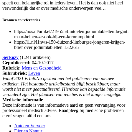
speelt een belangrijke rol in ieders leven. Het is dan ook niet heel
verwonderlijk dat er over medische onderwerpen vee…
Bronnen en referenties
https://nos.nl/artikel/2195554-uitdelen-jodiumtabletten-begint-
maar-helpen-ze-ook-bij-een-kernramp.html
https://l1.nl/l1nws-150-duizend-limburgse-jongeren-krijgen-
brief-over-jodiumtabletten-132261/
Serkozy
(1.241 artikelen)
Gepubliceerd:
04-10-2017
Rubriek:
Mens en Gezondheid
Subrubriek:
Leven
Vanaf 2021 is InfoNu gestopt met het publiceren van nieuwe
artikelen. Het bestaande artikelbestand blijft beschikbaar, maar
wordt niet meer geactualiseerd. Hierdoor kan bepaalde informatie
verouderd zijn. Het plaatsen van reacties is niet langer mogelijk.
Medische informatie
Deze informatie is van informatieve aard en geen vervanging voor
professioneel medisch advies. Raadpleeg bij medische problemen
en/of vragen altijd een arts.
Auto en Vervoer
Dier en Natuur