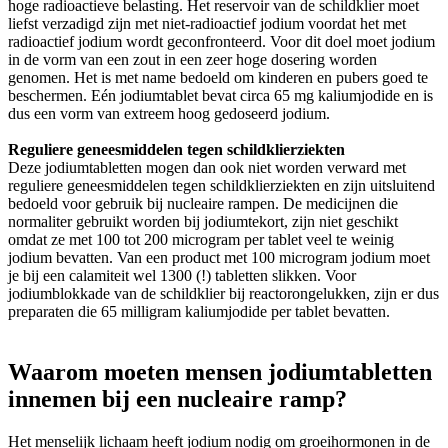
hoge radioactieve belasting. Het reservoir van de schildklier moet
liefst verzadigd zijn met niet-radioactief jodium voordat het met
radioactief jodium wordt geconfronteerd. Voor dit doel moet jodium
in de vorm van een zout in een zeer hoge dosering worden
genomen. Het is met name bedoeld om kinderen en pubers goed te
beschermen. Eén jodiumtablet bevat circa 65 mg kaliumjodide en is
dus een vorm van extreem hoog gedoseerd jodium.
Reguliere geneesmiddelen tegen schildklierziekten
Deze jodiumtabletten mogen dan ook niet worden verward met
reguliere geneesmiddelen tegen schildklierziekten en zijn uitsluitend
bedoeld voor gebruik bij nucleaire rampen. De medicijnen die
normaliter gebruikt worden bij jodiumtekort, zijn niet geschikt
omdat ze met 100 tot 200 microgram per tablet veel te weinig
jodium bevatten. Van een product met 100 microgram jodium moet
je bij een calamiteit wel 1300 (!) tabletten slikken. Voor
jodiumblokkade van de schildklier bij reactorongelukken, zijn er dus
preparaten die 65 milligram kaliumjodide per tablet bevatten.
Waarom moeten mensen jodiumtabletten
innemen bij een nucleaire ramp?
Het menselijk lichaam heeft jodium nodig om groeihormonen in de