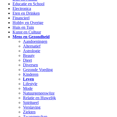
Educatie en School
Electronica
Eten en Drinken
Financieel
Hobby en Overige
Huis en Tuin
Kunst en Cultuur
Mens en Gezondheid
Aandoeningen
Alternatief
Astrologie
Beauty
Dieet
Diversen
Gezonde Voeding
Kinderen
Leven
Lifestyle
Mode
Natuurgeneeswijze
Relatie en Huwelijk
Spiritueel
Verslaving
Ziekten
Zwangerschap