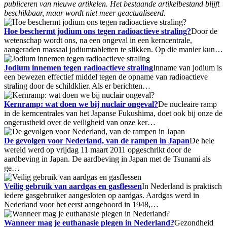
publiceren van nieuwe artikelen. Het bestaande artikelbestand blijft
beschikbaar, maar wordt niet meer geactualiseerd.
Hoe beschermt jodium ons tegen radioactieve straling?
Door de
wetenschap wordt ons, na een ongeval in een kerncentrale,
aangeraden massaal jodiumtabletten te slikken. Op die manier kun…
Jodium innemen tegen radioactieve straling
Inname van jodium is
een bewezen effectief middel tegen de opname van radioactieve
straling door de schildklier. Als er berichten…
Kernramp: wat doen we bij nuclair ongeval?
De nucleaire ramp
in de kerncentrales van het Japanse Fukushima, doet ook bij onze de
ongerustheid over de veiligheid van onze ker…
De gevolgen voor Nederland, van de rampen in Japan
De hele
wereld werd op vrijdag 11 maart 2011 opgeschrikt door de
aardbeving in Japan. De aardbeving in Japan met de Tsunami als
ge…
Veilig gebruik van aardgas en gasflessen
In Nederland is praktisch
iedere gasgebruiker aangesloten op aardgas. Aardgas werd in
Nederland voor het eerst aangeboord in 1948,…
Wanneer mag je euthanasie plegen in Nederland?
Gezondheid