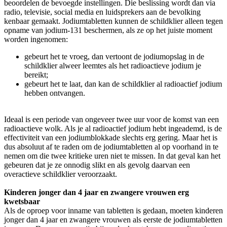
beoordelen de bevoegde instellingen. Die beslissing wordt dan via
radio, televisie, social media en luidsprekers aan de bevolking
kenbaar gemaakt. Jodiumtabletten kunnen de schildklier alleen tegen
opname van jodium-131 beschermen, als ze op het juiste moment
worden ingenomen:
gebeurt het te vroeg, dan vertoont de jodiumopslag in de
schildklier alweer leemtes als het radioactieve jodium je
bereikt;
gebeurt het te laat, dan kan de schildklier al radioactief jodium
hebben ontvangen.
Ideaal is een periode van ongeveer twee uur voor de komst van een
radioactieve wolk. Als je al radioactief jodium hebt ingeademd, is de
effectiviteit van een jodiumblokkade slechts erg gering. Maar het is
dus absoluut af te raden om de jodiumtabletten al op voorhand in te
nemen om die twee kritieke uren niet te missen. In dat geval kan het
gebeuren dat je ze onnodig slikt en als gevolg daarvan een
overactieve schildklier veroorzaakt.
Kinderen jonger dan 4 jaar en zwangere vrouwen erg
kwetsbaar
Als de oproep voor inname van tabletten is gedaan, moeten kinderen
jonger dan 4 jaar en zwangere vrouwen als eerste de jodiumtabletten