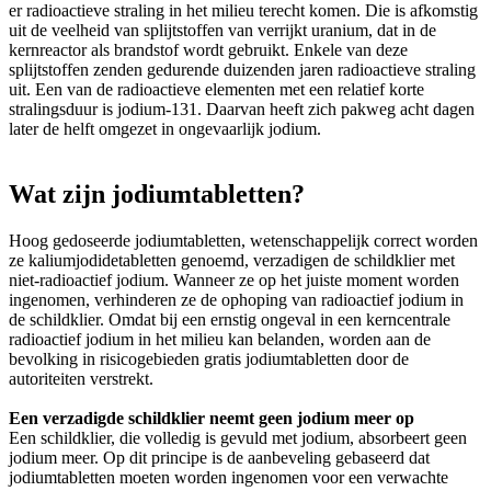
er radioactieve straling in het milieu terecht komen. Die is afkomstig
uit de veelheid van splijtstoffen van verrijkt uranium, dat in de
kernreactor als brandstof wordt gebruikt. Enkele van deze
splijtstoffen zenden gedurende duizenden jaren radioactieve straling
uit. Een van de radioactieve elementen met een relatief korte
stralingsduur is jodium-131. Daarvan heeft zich pakweg acht dagen
later de helft omgezet in ongevaarlijk jodium.
Wat zijn jodiumtabletten?
Hoog gedoseerde jodiumtabletten, wetenschappelijk correct worden
ze kaliumjodidetabletten genoemd, verzadigen de schildklier met
niet-radioactief jodium. Wanneer ze op het juiste moment worden
ingenomen, verhinderen ze de ophoping van radioactief jodium in
de schildklier. Omdat bij een ernstig ongeval in een kerncentrale
radioactief jodium in het milieu kan belanden, worden aan de
bevolking in risicogebieden gratis jodiumtabletten door de
autoriteiten verstrekt.
Een verzadigde schildklier neemt geen jodium meer op
Een schildklier, die volledig is gevuld met jodium, absorbeert geen
jodium meer. Op dit principe is de aanbeveling gebaseerd dat
jodiumtabletten moeten worden ingenomen voor een verwachte