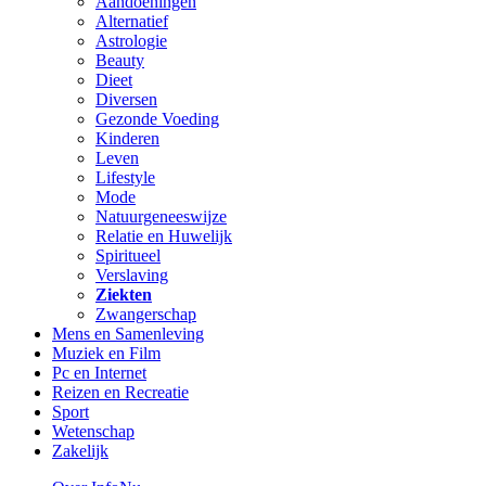
Aandoeningen
Alternatief
Astrologie
Beauty
Dieet
Diversen
Gezonde Voeding
Kinderen
Leven
Lifestyle
Mode
Natuurgeneeswijze
Relatie en Huwelijk
Spiritueel
Verslaving
Ziekten
Zwangerschap
Mens en Samenleving
Muziek en Film
Pc en Internet
Reizen en Recreatie
Sport
Wetenschap
Zakelijk