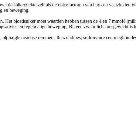
wel de suikerziekte zelf als de risicofactoren van hart- en vaatziekte
ing en beweging.
n. Het bloedsuiker moet waarden hebben tussen de 4 en 7 mmol/l (millimol
sadvies en regelmatige beweging. Bij een zwaar lichaamsgewicht is he
, alpha-glucosidase remmers, thiazolidines, sulfonylurea en meglitinid