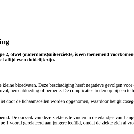
ling
ype 2, ofwel (ouderdoms)suikerziekte, is een toenemend voorkomende
 altijd even duidelijk zijn.
 de kleine bloedvaten. Deze beschadiging heeft negatieve gevolgen voor
anval, hersenbloeding of beroerte. De complicaties treden op bij een te
niet door de lichaamscellen worden opgenomen, waardoor het glucosegeh
oemd. De oorzaak van deze ziekte is te vinden in de eilandjes van Lang
pe 1 vooral gerelateerd aan jongere leeftijd, omdat de ziekte zich al vr