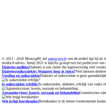
© 2012 - 2026 Moneyq89, het
auteursrecht
van dit artikel ligt bij d
medisch advies. Vanaf 2021 is InfoNu gestopt met het publiceren van n
Diabetes mellitus
Diabetes is een ziekte die tegenwoordig veel voorko
Diabetes/suikerziekte: Wanneer loop je risico?
Veel mensen denken d
Voeding en suikerziekte
Diabetes of suikerziekte is geen gemakkelijk
Is suikerziekte erfelijk?
Is suikerziekte, diabetes, erfelijk van vader
Agranulocytose: koorts, oorzaak en behandeling
Granulocyten zijn
Wie krijgt borstkanker
Borstkanker is de meest voorkomende kanker 