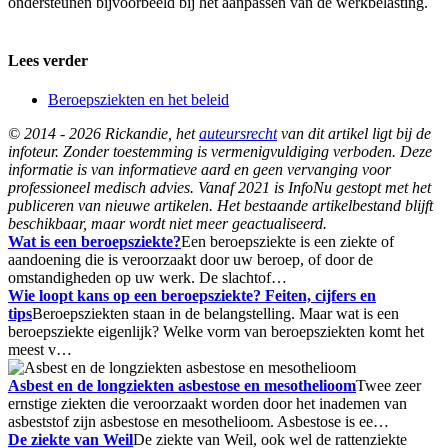
ondersteunen bijvoorbeeld bij het aanpassen van de werkbelasting.
Lees verder
Beroepsziekten en het beleid
© 2014 - 2026 Rickandie, het
auteursrecht
van dit artikel ligt bij de
infoteur. Zonder toestemming is vermenigvuldiging verboden. Deze
informatie is van informatieve aard en geen vervanging voor
professioneel medisch advies. Vanaf 2021 is InfoNu gestopt met het
publiceren van nieuwe artikelen. Het bestaande artikelbestand blijft
beschikbaar, maar wordt niet meer geactualiseerd.
Wat is een beroepsziekte?
Een beroepsziekte is een ziekte of
aandoening die is veroorzaakt door uw beroep, of door de
omstandigheden op uw werk. De slachtof…
Wie loopt kans op een beroepsziekte? Feiten, cijfers en
tips
Beroepsziekten staan in de belangstelling. Maar wat is een
beroepsziekte eigenlijk? Welke vorm van beroepsziekten komt het
meest v…
Asbest en de longziekten asbestose en mesothelioom
Twee zeer
ernstige ziekten die veroorzaakt worden door het inademen van
asbeststof zijn asbestose en mesothelioom. Asbestose is ee…
De ziekte van Weil
De ziekte van Weil, ook wel de rattenziekte