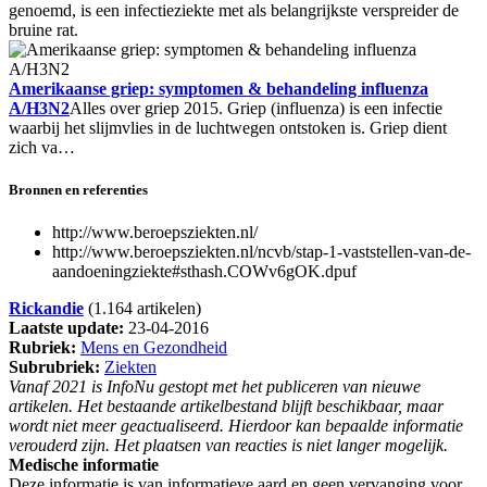
genoemd, is een infectieziekte met als belangrijkste verspreider de
bruine rat.
Amerikaanse griep: symptomen & behandeling influenza
A/H3N2
Alles over griep 2015. Griep (influenza) is een infectie
waarbij het slijmvlies in de luchtwegen ontstoken is. Griep dient
zich va…
Bronnen en referenties
http://www.beroepsziekten.nl/
http://www.beroepsziekten.nl/ncvb/stap-1-vaststellen-van-de-
aandoeningziekte#sthash.COWv6gOK.dpuf
Rickandie
(1.164 artikelen)
Laatste update:
23-04-2016
Rubriek:
Mens en Gezondheid
Subrubriek:
Ziekten
Vanaf 2021 is InfoNu gestopt met het publiceren van nieuwe
artikelen. Het bestaande artikelbestand blijft beschikbaar, maar
wordt niet meer geactualiseerd. Hierdoor kan bepaalde informatie
verouderd zijn. Het plaatsen van reacties is niet langer mogelijk.
Medische informatie
Deze informatie is van informatieve aard en geen vervanging voor