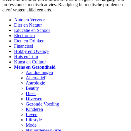
professioneel medisch advies. Raadpleeg bij medische problemen
en/of vragen altijd een arts.
Auto en Vervoer
Dier en Natuur
Educatie en School
Electronica
Eten en Drinken
Financieel
Hobby en Overige
Huis en Tuin
Kunst en Cultuur
Mens en Gezondheid
Aandoeningen
Alternatief
Astrologie
Beauty
Dieet
Diversen
Gezonde Voeding
Kinderen
Leven
Lifestyle
Mode
Natuurgeneeswijze