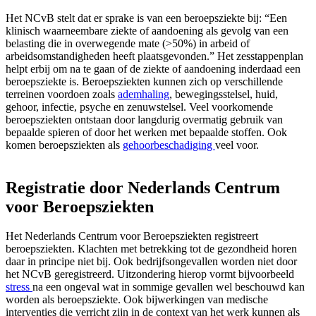
Het NCvB stelt dat er sprake is van een beroepsziekte bij: “Een
klinisch waarneembare ziekte of aandoening als gevolg van een
belasting die in overwegende mate (>50%) in arbeid of
arbeidsomstandigheden heeft plaatsgevonden.” Het zesstappenplan
helpt erbij om na te gaan of de ziekte of aandoening inderdaad een
beroepsziekte is. Beroepsziekten kunnen zich op verschillende
terreinen voordoen zoals
ademhaling
, bewegingsstelsel, huid,
gehoor, infectie, psyche en zenuwstelsel. Veel voorkomende
beroepsziekten ontstaan door langdurig overmatig gebruik van
bepaalde spieren of door het werken met bepaalde stoffen. Ook
komen beroepsziekten als
gehoorbeschadiging
veel voor.
Registratie door Nederlands Centrum
voor Beroepsziekten
Het Nederlands Centrum voor Beroepsziekten registreert
beroepsziekten. Klachten met betrekking tot de gezondheid horen
daar in principe niet bij. Ook bedrijfsongevallen worden niet door
het NCvB geregistreerd. Uitzondering hierop vormt bijvoorbeeld
stress
na een ongeval wat in sommige gevallen wel beschouwd kan
worden als beroepsziekte. Ook bijwerkingen van medische
interventies die verricht zijn in de context van het werk kunnen als