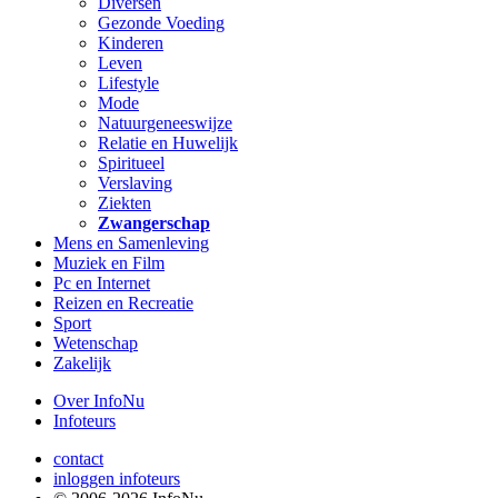
Diversen
Gezonde Voeding
Kinderen
Leven
Lifestyle
Mode
Natuurgeneeswijze
Relatie en Huwelijk
Spiritueel
Verslaving
Ziekten
Zwangerschap
Mens en Samenleving
Muziek en Film
Pc en Internet
Reizen en Recreatie
Sport
Wetenschap
Zakelijk
Over InfoNu
Infoteurs
contact
inloggen infoteurs