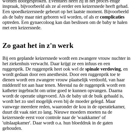
worden doorgesproken. Eventueel heeft zij in het proces enige
inspraak, bijvoorbeeld als ze al eerder een keizersnede heeft gehad.
Een spoedkeizersnede gebeurt op het laatste moment. Bijvoorbeeld
als de baby maar niet geboren wil worden, of als er
complicaties
optreden. Een gynaecoloog kan dan beslissen om de baby te halen
met een keizersnede.
Zo gaat het in z'n werk
Bij een geplande keizersnede wordt een zwangere vrouw nuchter in
het ziekenhuis verwacht. Daar krijgt ze een infuus en een
ruggenprik. De ruggenprik heet ook wel de
spinale verdoving
, en
wordt gedaan door een anesthesist. Door een ruggenprik toe te
dienen wordt een zwangere vrouw plaatselijk verdoofd, van haar
middenrif tot aan haar tenen. Meestal na de ruggenprik wordt een
katheter ingebracht om urine goed te kunnen opvangen. Daarna
wordt de operatie uitgevoerd. Als de baby uit de buik gehaald is,
wordt het zo snel mogelijk even bij de moeder gelegd. Maar
vanwege meerdere reden, waaronder de kou in de operatiekamer,
duurt dit vaak niet zo lang. Nieuwe moeders moeten na de
keizersnede eerst voor controle naar de 'waakkamer' of
'uitslaapkamer'. Daar wordt o.a. hun bloeddruk in de gaten
gehouden.