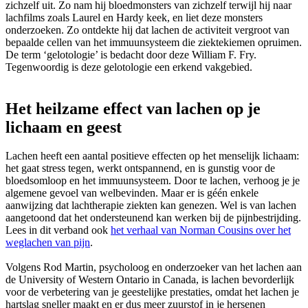
zichzelf uit. Zo nam hij bloedmonsters van zichzelf terwijl hij naar
lachfilms zoals Laurel en Hardy keek, en liet deze monsters
onderzoeken. Zo ontdekte hij dat lachen de activiteit vergroot van
bepaalde cellen van het immuunsysteem die ziektekiemen opruimen.
De term ‘gelotologie’ is bedacht door deze William F. Fry.
Tegenwoordig is deze gelotologie een erkend vakgebied.
Het heilzame effect van lachen op je
lichaam en geest
Lachen heeft een aantal positieve effecten op het menselijk lichaam:
het gaat stress tegen, werkt ontspannend, en is gunstig voor de
bloedsomloop en het immuunsysteem. Door te lachen, verhoog je je
algemene gevoel van welbevinden. Maar er is géén enkele
aanwijzing dat lachtherapie ziekten kan genezen. Wel is van lachen
aangetoond dat het ondersteunend kan werken bij de pijnbestrijding.
Lees in dit verband ook
het verhaal van Norman Cousins over het
weglachen van pijn
.
Volgens Rod Martin, psycholoog en onderzoeker van het lachen aan
de University of Western Ontario in Canada, is lachen bevorderlijk
voor de verbetering van je geestelijke prestaties, omdat het lachen je
hartslag sneller maakt en er dus meer zuurstof in je hersenen