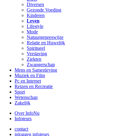
Diversen
Gezonde Voeding
Kinderen
Leven
Lifestyle
Mode
Natuurgeneeswijze
Relatie en Huwelijk
Spiritueel
Verslaving
Ziekten
Zwangerschap
Mens en Samenleving
Muziek en Film
Pc en Internet
Reizen en Recreatie
Sport
Wetenschap
Zakelijk
Over InfoNu
Infoteurs
contact
inloggen infoteurs