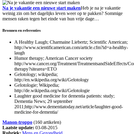
Na je vakantie een nieuwe start maken
Heb je na je vakantie
weinig zin om het dagelijks leven weer op te pakken? Sommige
mensen raken tegen het einde van hun vrije dage…
Bronnen en referenties
A Healthy Laugh; Charmaine Liebertz; Scientific American;
http://www.scientificamerican.com/article.cfm?id=a-healthy-
laugh
Humor therapy; American Cancer society
http://www.cancer.org/Treatment/TreatmentsandSideEffects/
therapy?sitearea=ETO
Gelotology; wikipedia;
http://en.wikipedia.org/wiki/Gelotology
Gelotologie; Wikipedia;
http://de.wikipedia.org/wiki/Gelotologie
Laughter good medicine for dementia patients: study;
Dementia News; 29 september
2011;http://www.dementiatoday.net/article/laughter-good-
medicine-for-dementia/
Manon-troppo
(160 artikelen)
Laatste update:
03-08-2015
Rubriek:
Mens en Gezondheid