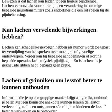
Bewezen is dat lachen kan leiden tot een hogere pijndrempel.
Lachen veroorzaakt voor korte tijd een verandering in sommige
bepaalde neurotransmitters zoals endorfines die een rol spelen bij de
pijnbeheersing.
Kan lachen vervelende bijwerkingen
hebben?
Lachen kan schadelijke gevolgen hebben als humor wordt toegepast
ter vermijding van het spreken over moeilijke of gevoelige
onderwerpen. Verder kan bij bepaalde aandoeningen of kort na
bepaalde operaties lachen fysiek pijnlijk zijn. Zo is lachen als je
gekneusde ribben hebt, bepaald geen pretje.
Lachen of grinniken om lesstof beter te
kunnen onthouden
Informatie die je op een grappige manier krijgt aangereikt, onthoud
je beter. Met een komische anekdote kunnen leraren de lesstof
verlevendigen. In een ontspannen sfeer blijken kinderen de lesstof
beter te verwerken en te onthouden.