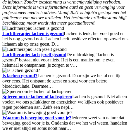
de infoteur. Zonder toestemming is vermenigvuldiging verboden.
Deze informatie is van informatieve aard en geen vervanging voor
professioneel medisch advies. Vanaf 2021 is InfoNu gestopt met het
publiceren van nieuwe artikelen. Het bestaande artikelbestand blijft
beschikbaar, maar wordt niet meer geactualiseerd.
Lachtherapie: lachen is gezond
Lachen is leuk, het voelt goed en
het is nog gezond ook. Lachen heeft positieve effecten op zowel ons
lichaam als op onze geest. D…
Lachtherapie: lach jezelf gezond
De uitdrukking “lachen is
gezond” bestaat niet voor niets. Het is een manier om je even
helemaal te ontspannen, je zorgen te v…
Is lachen gezond?
Lachen is gezond. Daar zijn we het al een tijd
over eens. Het ontspant de geest en zorgt voor een betere
bloedcirculatie. Daarmee…
Spieren om te lachen of lachspieren
Lachen is gezond. Niet alleen
voelen we ons gelukkiger en energieker, we kijken ook positiever
tegen problemen aan. Zelfs een nepl…
Waarom is beweging goed voor je?
Iedereen weet van nature dat
beweging goed voor je is. Ondanks dat we het wel weten, handelen
we er niet altijd en soms nooit naar…