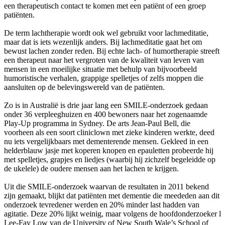
een therapeutisch contact te komen met een patiënt of een groep
patiënten.
De term lachtherapie wordt ook wel gebruikt voor lachmeditatie,
maar dat is iets wezenlijk anders. Bij lachmeditatie gaat het om
bewust lachen zonder reden. Bij echte lach- of humortherapie streeft
een therapeut naar het vergroten van de kwaliteit van leven van
mensen in een moeilijke situatie met behulp van bijvoorbeeld
humoristische verhalen, grappige spelletjes of zelfs moppen die
aansluiten op de belevingswereld van de patiënten.
Zo is in Australië is drie jaar lang een SMILE-onderzoek gedaan
onder 36 verpleeghuizen en 400 bewoners naar het zogenaamde
Play-Up programma in Sydney. De arts Jean-Paul Bell, die
voorheen als een soort cliniclown met zieke kinderen werkte, deed
nu iets vergelijkbaars met dementerende mensen. Gekleed in een
helderblauw jasje met koperen knopen en epauletten probeerde hij
met spelletjes, grapjes en liedjes (waarbij hij zichzelf begeleidde op
de ukelele) de oudere mensen aan het lachen te krijgen.
Uit die SMILE-onderzoek waarvan de resultaten in 2011 bekend
zijn gemaakt, blijkt dat patiënten met dementie die meededen aan dit
onderzoek tevredener werden en 20% minder last hadden van
agitatie. Deze 20% lijkt weinig, maar volgens de hoofdonderzoeker l
Lee-Fay Low van de University of New South Wale’s School of