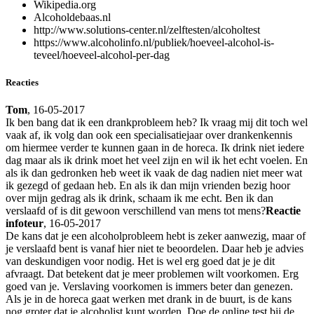
Wikipedia.org
Alcoholdebaas.nl
http://www.solutions-center.nl/zelftesten/alcoholtest
https://www.alcoholinfo.nl/publiek/hoeveel-alcohol-is-
teveel/hoeveel-alcohol-per-dag
Reacties
Tom
, 16-05-2017
Ik ben bang dat ik een drankprobleem heb? Ik vraag mij dit toch wel
vaak af, ik volg dan ook een specialisatiejaar over drankenkennis
om hiermee verder te kunnen gaan in de horeca. Ik drink niet iedere
dag maar als ik drink moet het veel zijn en wil ik het echt voelen. En
als ik dan gedronken heb weet ik vaak de dag nadien niet meer wat
ik gezegd of gedaan heb. En als ik dan mijn vrienden bezig hoor
over mijn gedrag als ik drink, schaam ik me echt. Ben ik dan
verslaafd of is dit gewoon verschillend van mens tot mens?
Reactie
infoteur
, 16-05-2017
De kans dat je een alcoholprobleem hebt is zeker aanwezig, maar of
je verslaafd bent is vanaf hier niet te beoordelen. Daar heb je advies
van deskundigen voor nodig. Het is wel erg goed dat je je dit
afvraagt. Dat betekent dat je meer problemen wilt voorkomen. Erg
goed van je. Verslaving voorkomen is immers beter dan genezen.
Als je in de horeca gaat werken met drank in de buurt, is de kans
nog groter dat je alcoholist kunt worden. Doe de online test bij de