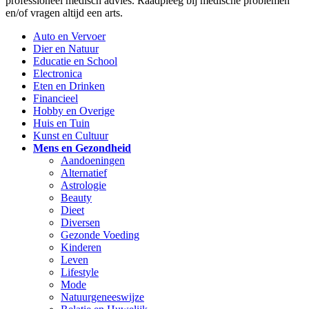
professioneel medisch advies. Raadpleeg bij medische problemen
en/of vragen altijd een arts.
Auto en Vervoer
Dier en Natuur
Educatie en School
Electronica
Eten en Drinken
Financieel
Hobby en Overige
Huis en Tuin
Kunst en Cultuur
Mens en Gezondheid
Aandoeningen
Alternatief
Astrologie
Beauty
Dieet
Diversen
Gezonde Voeding
Kinderen
Leven
Lifestyle
Mode
Natuurgeneeswijze