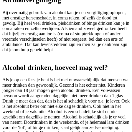
Bij overmatig gebruik van alcohol kan je een vergiftiging oplopen,
met ernstige hersenschade, in coma raken, of zelfs de dood tot
gevolg. Bij heel veel drinken, piekdrinken of binge drinken kan je in
coma raken en zelfs overlijden. Als iemand zoveel gedronken heeft
dat hij/zij er ernstig aan toe is (coma of stuiptrekkingen of ander
vreemde verschijnselen heeft) of niet reageert, bel dan een arts of
ambulance. Dat kan levensreddend zijn en men zal je dankbaar zijn
dat je om hulp gebeld helpt.
Alcohol drinken, hoeveel mag wel?
Als je op een feestje bent is het niet onwaarschijnlijk dat mensen wat
meer drinken dan gewoonlijk. Gezond is het echter niet. Kinderen
jonger dan 18 jaar mogen geen alcohol drinken. Een volwassen
persoon wordt aangeraden dagelijks niet meer drinken dan 1 glas.
Drink je meer dan dat, dan is het al schadelijk voor o.a. je lever. Ook
is het absoluut beter om niet elke dag te drinken. Ook niet in het
weekend of je vakantie. Alcohol is een schadelijke stof en niet
geschikt om dagelijks te nemen. Alcohol is schadelijk als je er veel
van neemt. Doordrinken in de weekends, of je helemaal lam drinken
voor de ‘lol’, of binge drinken, staat gelijk aan zelfvernietiging.