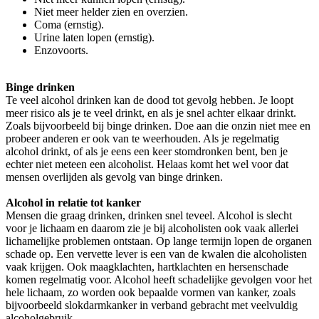
Niet meer helder zien en overzien.
Coma (ernstig).
Urine laten lopen (ernstig).
Enzovoorts.
Binge drinken
Te veel alcohol drinken kan de dood tot gevolg hebben. Je loopt
meer risico als je te veel drinkt, en als je snel achter elkaar drinkt.
Zoals bijvoorbeeld bij binge drinken. Doe aan die onzin niet mee en
probeer anderen er ook van te weerhouden. Als je regelmatig
alcohol drinkt, of als je eens een keer stomdronken bent, ben je
echter niet meteen een alcoholist. Helaas komt het wel voor dat
mensen overlijden als gevolg van binge drinken.
Alcohol in relatie tot kanker
Mensen die graag drinken, drinken snel teveel. Alcohol is slecht
voor je lichaam en daarom zie je bij alcoholisten ook vaak allerlei
lichamelijke problemen ontstaan. Op lange termijn lopen de organen
schade op. Een vervette lever is een van de kwalen die alcoholisten
vaak krijgen. Ook maagklachten, hartklachten en hersenschade
komen regelmatig voor. Alcohol heeft schadelijke gevolgen voor het
hele lichaam, zo worden ook bepaalde vormen van kanker, zoals
bijvoorbeeld slokdarmkanker in verband gebracht met veelvuldig
alcoholgebruik.