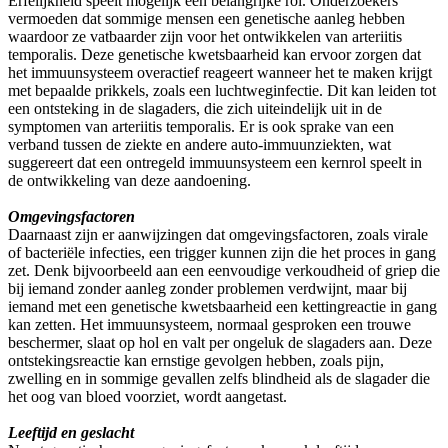
Erfelijkheid speelt mogelijk een belangrijke rol. Onderzoekers
vermoeden dat sommige mensen een genetische aanleg hebben
waardoor ze vatbaarder zijn voor het ontwikkelen van arteriitis
temporalis. Deze genetische kwetsbaarheid kan ervoor zorgen dat
het immuunsysteem overactief reageert wanneer het te maken krijgt
met bepaalde prikkels, zoals een luchtweginfectie. Dit kan leiden tot
een ontsteking in de slagaders, die zich uiteindelijk uit in de
symptomen van arteriitis temporalis. Er is ook sprake van een
verband tussen de ziekte en andere auto-immuunziekten, wat
suggereert dat een ontregeld immuunsysteem een kernrol speelt in
de ontwikkeling van deze aandoening.
Omgevingsfactoren
Daarnaast zijn er aanwijzingen dat omgevingsfactoren, zoals virale
of bacteriële infecties, een trigger kunnen zijn die het proces in gang
zet. Denk bijvoorbeeld aan een eenvoudige verkoudheid of griep die
bij iemand zonder aanleg zonder problemen verdwijnt, maar bij
iemand met een genetische kwetsbaarheid een kettingreactie in gang
kan zetten. Het immuunsysteem, normaal gesproken een trouwe
beschermer, slaat op hol en valt per ongeluk de slagaders aan. Deze
ontstekingsreactie kan ernstige gevolgen hebben, zoals pijn,
zwelling en in sommige gevallen zelfs blindheid als de slagader die
het oog van bloed voorziet, wordt aangetast.
Leeftijd en geslacht