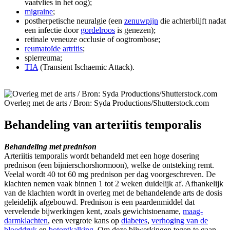
vaatvlies in het oog);
migraine
;
postherpetische neuralgie (een
zenuwpijn
die achterblijft nadat
een infectie door
gordelroos
is genezen);
retinale veneuze occlusie of oogtrombose;
reumatoïde artritis
;
spierreuma;
TIA
(Transient Ischaemic Attack).
Overleg met de arts /
Bron: Syda Productions/Shutterstock.com
Behandeling van arteriitis temporalis
Behandeling met prednison
Arteriitis temporalis wordt behandeld met een hoge dosering
prednison (een bijnierschorshormoon), welke de ontsteking remt.
Veelal wordt 40 tot 60 mg prednison per dag voorgeschreven. De
klachten nemen vaak binnen 1 tot 2 weken duidelijk af. Afhankelijk
van de klachten wordt in overleg met de behandelende arts de dosis
geleidelijk afgebouwd. Prednison is een paardenmiddel dat
vervelende bijwerkingen kent, zoals gewichtstoename,
maag-
darmklachten
, een vergrote kans op
diabetes
,
verhoging van de
bloeddruk
en
botontkalking
. Om deze bijwerkingen tegen te gaan,