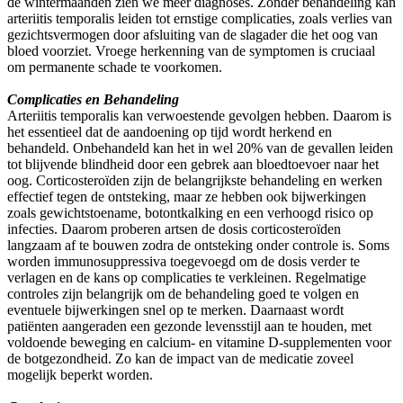
de wintermaanden zien we meer diagnoses. Zonder behandeling kan
arteriitis temporalis leiden tot ernstige complicaties, zoals verlies van
gezichtsvermogen door afsluiting van de slagader die het oog van
bloed voorziet. Vroege herkenning van de symptomen is cruciaal
om permanente schade te voorkomen.
Complicaties en Behandeling
Arteriitis temporalis kan verwoestende gevolgen hebben. Daarom is
het essentieel dat de aandoening op tijd wordt herkend en
behandeld. Onbehandeld kan het in wel 20% van de gevallen leiden
tot blijvende blindheid door een gebrek aan bloedtoevoer naar het
oog. Corticosteroïden zijn de belangrijkste behandeling en werken
effectief tegen de ontsteking, maar ze hebben ook bijwerkingen
zoals gewichtstoename, botontkalking en een verhoogd risico op
infecties. Daarom proberen artsen de dosis corticosteroïden
langzaam af te bouwen zodra de ontsteking onder controle is. Soms
worden immunosuppressiva toegevoegd om de dosis verder te
verlagen en de kans op complicaties te verkleinen. Regelmatige
controles zijn belangrijk om de behandeling goed te volgen en
eventuele bijwerkingen snel op te merken. Daarnaast wordt
patiënten aangeraden een gezonde levensstijl aan te houden, met
voldoende beweging en calcium- en vitamine D-supplementen voor
de botgezondheid. Zo kan de impact van de medicatie zoveel
mogelijk beperkt worden.