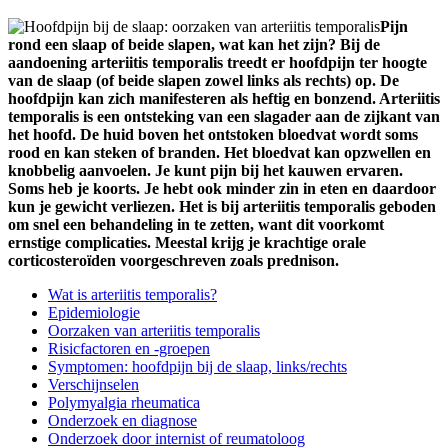
Pijn
rond een slaap of beide slapen, wat kan het zijn? Bij de
aandoening arteriitis temporalis treedt er hoofdpijn ter hoogte
van de slaap (of beide slapen zowel links als rechts) op. De
hoofdpijn kan zich manifesteren als heftig en bonzend. Arteriitis
temporalis is een ontsteking van een slagader aan de zijkant van
het hoofd. De huid boven het ontstoken bloedvat wordt soms
rood en kan steken of branden. Het bloedvat kan opzwellen en
knobbelig aanvoelen. Je kunt pijn bij het kauwen ervaren.
Soms heb je koorts. Je hebt ook minder zin in eten en daardoor
kun je gewicht verliezen. Het is bij arteriitis temporalis geboden
om snel een behandeling in te zetten, want dit voorkomt
ernstige complicaties. Meestal krijg je krachtige orale
corticosteroïden voorgeschreven zoals prednison.
Wat is arteriitis temporalis?
Epidemiologie
Oorzaken van arteriitis temporalis
Risicfactoren en -groepen
Symptomen: hoofdpijn bij de slaap, links/rechts
Verschijnselen
Polymyalgia rheumatica
Onderzoek en diagnose
Onderzoek door internist of reumatoloog