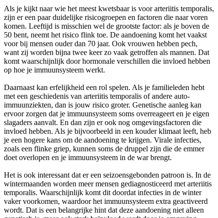
Als je kijkt naar wie het meest kwetsbaar is voor arteriitis temporalis,
zijn er een paar duidelijke risicogroepen en factoren die naar voren
komen. Leeftijd is misschien wel de grootste factor: als je boven de
50 bent, neemt het risico flink toe. De aandoening komt het vaakst
voor bij mensen ouder dan 70 jaar. Ook vrouwen hebben pech,
want zij worden bijna twee keer zo vaak getroffen als mannen. Dat
komt waarschijnlijk door hormonale verschillen die invloed hebben
op hoe je immuunsysteem werkt.
Daarnaast kan erfelijkheid een rol spelen. Als je familieleden hebt
met een geschiedenis van arteriitis temporalis of andere auto-
immuunziekten, dan is jouw risico groter. Genetische aanleg kan
ervoor zorgen dat je immuunsysteem soms overreageert en je eigen
slagaders aanvalt. En dan zijn er ook nog omgevingsfactoren die
invloed hebben. Als je bijvoorbeeld in een kouder klimaat leeft, heb
je een hogere kans om de aandoening te krijgen. Virale infecties,
zoals een flinke griep, kunnen soms de druppel zijn die de emmer
doet overlopen en je immuunsysteem in de war brengt.
Het is ook interessant dat er een seizoensgebonden patroon is. In de
wintermaanden worden meer mensen gediagnosticeerd met arteriitis
temporalis. Waarschijnlijk komt dit doordat infecties in de winter
vaker voorkomen, waardoor het immuunsysteem extra geactiveerd
wordt. Dat is een belangrijke hint dat deze aandoening niet alleen