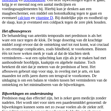
krijg je er meestal nog een aantal medicijnen en
voedingssupplementen bij. Hierbij kun je denken aan een
maagbeschermer, een middel om botontkalking tegen te gaan en
eventueel
calcium
en
vitamine D
. Bij duidelijke pijn en roodheid op
de slaap, kun je eventueel een coldpack tegen de zere plek houden.
Het afbouwproces
De behandeling van arteriitis temporalis met prednison is als het
ware een race tegen de klok. De hoge dosering van dit krachtige
middel zorgt ervoor dat de ontsteking snel tot rust komt, wat cruciaal
is om ernstige complicaties, zoals blindheid, te voorkomen. Binnen
één tot twee weken merk je vaak al dat de klachten sterk
verminderen—wat een opluchting kan zijn als je te maken had met
aanhoudende hoofdpijn, kaakpijn en algehele malaise. Toch
betekent dit niet dat je meteen van de prednison af bent. Het
afbouwen gebeurt stap voor stap, in overleg met je arts, en kan
maanden tot zelfs jaren duren om terugval te voorkomen. De
uitdaging is om een balans te vinden tussen het verminderen van de
ontsteking en het minimaliseren van de bijwerkingen.
Bijwerkingen en ondersteuning
Prednison mag dan effectief zijn, het is zeker geen medicijn zonder
nadelen. Het wordt niet voor niets een paardenmiddel genoemd: de
bijwerkingen kunnen soms net zo zwaar voelen als de ziekte zelf.