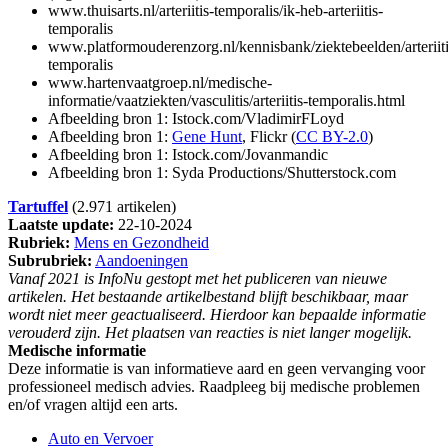
www.thuisarts.nl/arteriitis-temporalis/ik-heb-arteriitis-
temporalis
www.platformouderenzorg.nl/kennisbank/ziektebeelden/arteriiti
temporalis
www.hartenvaatgroep.nl/medische-
informatie/vaatziekten/vasculitis/arteriitis-temporalis.html
Afbeelding bron 1: Istock.com/VladimirFLoyd
Afbeelding bron 1:
Gene Hunt
, Flickr (
CC BY-2.0
)
Afbeelding bron 1: Istock.com/Jovanmandic
Afbeelding bron 1: Syda Productions/Shutterstock.com
Tartuffel
(2.971 artikelen)
Laatste update:
22-10-2024
Rubriek:
Mens en Gezondheid
Subrubriek:
Aandoeningen
Vanaf 2021 is InfoNu gestopt met het publiceren van nieuwe
artikelen. Het bestaande artikelbestand blijft beschikbaar, maar
wordt niet meer geactualiseerd. Hierdoor kan bepaalde informatie
verouderd zijn. Het plaatsen van reacties is niet langer mogelijk.
Medische informatie
Deze informatie is van informatieve aard en geen vervanging voor
professioneel medisch advies. Raadpleeg bij medische problemen
en/of vragen altijd een arts.
Auto en Vervoer