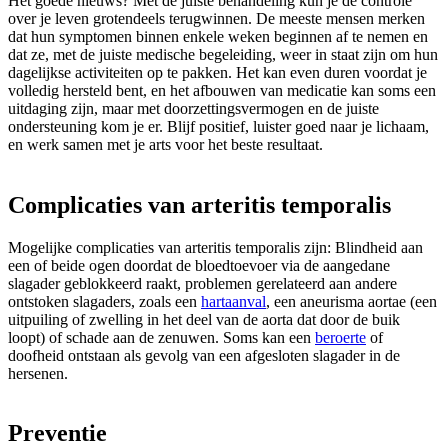
Het goede nieuws? Met de juiste behandeling kun je de controle
over je leven grotendeels terugwinnen. De meeste mensen merken
dat hun symptomen binnen enkele weken beginnen af te nemen en
dat ze, met de juiste medische begeleiding, weer in staat zijn om hun
dagelijkse activiteiten op te pakken. Het kan even duren voordat je
volledig hersteld bent, en het afbouwen van medicatie kan soms een
uitdaging zijn, maar met doorzettingsvermogen en de juiste
ondersteuning kom je er. Blijf positief, luister goed naar je lichaam,
en werk samen met je arts voor het beste resultaat.
Complicaties van arteritis temporalis
Mogelijke complicaties van arteritis temporalis zijn: Blindheid aan
een of beide ogen doordat de bloedtoevoer via de aangedane
slagader geblokkeerd raakt, problemen gerelateerd aan andere
ontstoken slagaders, zoals een
hartaanval
, een aneurisma aortae (een
uitpuiling of zwelling in het deel van de aorta dat door de buik
loopt) of schade aan de zenuwen. Soms kan een
beroerte
of
doofheid ontstaan als gevolg van een afgesloten slagader in de
hersenen.
Preventie