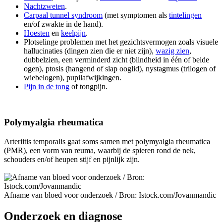
Nachtzweten
.
Carpaal tunnel syndroom
(met symptomen als
tintelingen
en/of zwakte in de hand).
Hoesten
en
keelpijn
.
Plotselinge problemen met het gezichtsvermogen zoals visuele
hallucinaties (dingen zien die er niet zijn),
wazig zien
,
dubbelzien, een verminderd zicht (blindheid in één of beide
ogen), ptosis (hangend of slap ooglid), nystagmus (trilogen of
wiebelogen), pupilafwijkingen.
Pijn in de tong
of tongpijn.
Polymyalgia rheumatica
Arteriitis temporalis gaat soms samen met polymyalgia rheumatica
(PMR), een vorm van reuma, waarbij de spieren rond de nek,
schouders en/of heupen stijf en pijnlijk zijn.
Afname van bloed voor onderzoek /
Bron: Istock.com/Jovanmandic
Onderzoek en diagnose