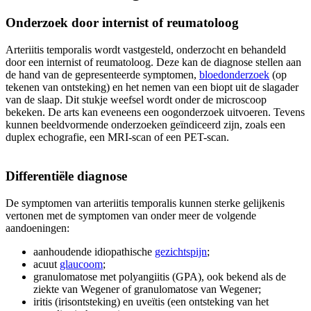
Onderzoek door internist of reumatoloog
Arteriitis temporalis wordt vastgesteld, onderzocht en behandeld
door een internist of reumatoloog. Deze kan de diagnose stellen aan
de hand van de gepresenteerde symptomen,
bloedonderzoek
(op
tekenen van ontsteking) en het nemen van een biopt uit de slagader
van de slaap. Dit stukje weefsel wordt onder de microscoop
bekeken. De arts kan eveneens een oogonderzoek uitvoeren. Tevens
kunnen beeldvormende onderzoeken geïndiceerd zijn, zoals een
duplex echografie, een MRI-scan of een PET-scan.
Differentiële diagnose
De symptomen van arteriitis temporalis kunnen sterke gelijkenis
vertonen met de symptomen van onder meer de volgende
aandoeningen:
aanhoudende idiopathische
gezichtspijn
;
acuut
glaucoom
;
granulomatose met polyangiitis (GPA), ook bekend als de
ziekte van Wegener of granulomatose van Wegener;
iritis (irisontsteking) en uveïtis (een ontsteking van het