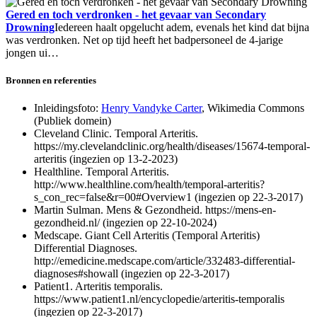
Gered en toch verdronken - het gevaar van Secondary
Drowning
Iedereen haalt opgelucht adem, evenals het kind dat bijna
was verdronken. Net op tijd heeft het badpersoneel de 4-jarige
jongen ui…
Bronnen en referenties
Inleidingsfoto:
Henry Vandyke Carter
, Wikimedia Commons
(Publiek domein)
Cleveland Clinic. Temporal Arteritis.
https://my.clevelandclinic.org/health/diseases/15674-temporal-
arteritis (ingezien op 13-2-2023)
Healthline. Temporal Arteritis.
http://www.healthline.com/health/temporal-arteritis?
s_con_rec=false&r=00#Overview1 (ingezien op 22-3-2017)
Martin Sulman. Mens & Gezondheid. https://mens-en-
gezondheid.nl/ (ingezien op 22-10-2024)
Medscape. Giant Cell Arteritis (Temporal Arteritis)
Differential Diagnoses.
http://emedicine.medscape.com/article/332483-differential-
diagnoses#showall (ingezien op 22-3-2017)
Patient1. Arteritis temporalis.
https://www.patient1.nl/encyclopedie/arteritis-temporalis
(ingezien op 22-3-2017)