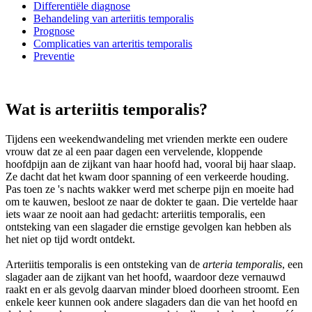
Differentiële diagnose
Behandeling van arteriitis temporalis
Prognose
Complicaties van arteritis temporalis
Preventie
Wat is arteriitis temporalis?
Tijdens een weekendwandeling met vrienden merkte een oudere
vrouw dat ze al een paar dagen een vervelende, kloppende
hoofdpijn aan de zijkant van haar hoofd had, vooral bij haar slaap.
Ze dacht dat het kwam door spanning of een verkeerde houding.
Pas toen ze 's nachts wakker werd met scherpe pijn en moeite had
om te kauwen, besloot ze naar de dokter te gaan. Die vertelde haar
iets waar ze nooit aan had gedacht: arteriitis temporalis, een
ontsteking van een slagader die ernstige gevolgen kan hebben als
het niet op tijd wordt ontdekt.
Arteriitis temporalis is een ontsteking van de
arteria temporalis
, een
slagader aan de zijkant van het hoofd, waardoor deze vernauwd
raakt en er als gevolg daarvan minder bloed doorheen stroomt. Een
enkele keer kunnen ook andere slagaders dan die van het hoofd en