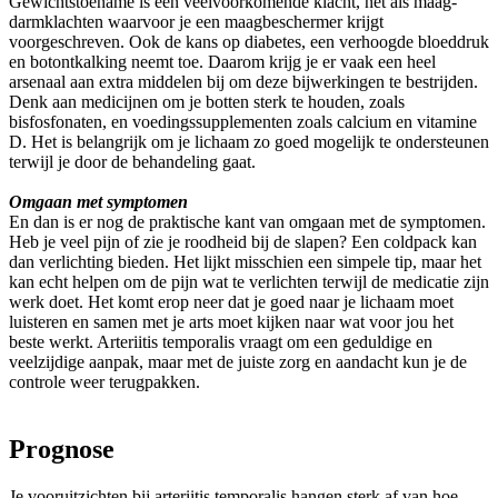
Gewichtstoename is een veelvoorkomende klacht, net als maag-
darmklachten waarvoor je een maagbeschermer krijgt
voorgeschreven. Ook de kans op diabetes, een verhoogde bloeddruk
en botontkalking neemt toe. Daarom krijg je er vaak een heel
arsenaal aan extra middelen bij om deze bijwerkingen te bestrijden.
Denk aan medicijnen om je botten sterk te houden, zoals
bisfosfonaten, en voedingssupplementen zoals calcium en vitamine
D. Het is belangrijk om je lichaam zo goed mogelijk te ondersteunen
terwijl je door de behandeling gaat.
Omgaan met symptomen
En dan is er nog de praktische kant van omgaan met de symptomen.
Heb je veel pijn of zie je roodheid bij de slapen? Een coldpack kan
dan verlichting bieden. Het lijkt misschien een simpele tip, maar het
kan echt helpen om de pijn wat te verlichten terwijl de medicatie zijn
werk doet. Het komt erop neer dat je goed naar je lichaam moet
luisteren en samen met je arts moet kijken naar wat voor jou het
beste werkt. Arteriitis temporalis vraagt om een geduldige en
veelzijdige aanpak, maar met de juiste zorg en aandacht kun je de
controle weer terugpakken.
Prognose
Je vooruitzichten bij arteriitis temporalis hangen sterk af van hoe