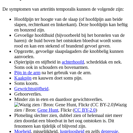
De symptomen van arteriitis temporalis kunnen de volgende zijn:
Hoofdpijn ter hoogte van de slaap (of hoofdpijn aan beide
slapen, rechterkant en linkerkant). Deze hoofdpijn kan heftig
en bonzend zijn.
Gevoelige hoofdhuid (bijvoorbeeld bij het borstelen van de
haren): de huid boven het ontstoken bloedvat wordt soms
rood en kan een stekend of brandend gevoel geven.
Opgezette, gevoelige slaapslagaders die knobbelig kunnen
aanvoelen.
(Spier)pijn en stijfheid in
achterhoofd
, schedeldak en nek.
Soms ook in schouders en bovenarmen.
Pijn in de arm
na het gebruik van de arm.
Kaakpijn
en kauwen doet soms pijn.
Soms koorts.
Gewrichtsstijfheid
.
Gehoorverlies.
Minder zin in eten en daardoor gewichtsverlies.
Wazig
zien /
Bron:
Gene Hunt
, Flickr (
CC BY-2.0
)
Plotseling slechter zien, dubbel zien of helemaal niet meer
zien doordat een bloedvat in het oog ontstoken is. Dit
fenomeen kan tijdelijk of blijvend zijn.
Moeheid
, misselijkheid,
lusteloosheid
en zelfs
depressie
.