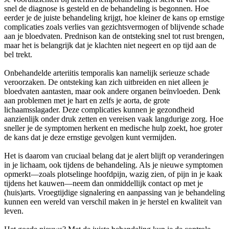
snel de diagnose is gesteld en de behandeling is begonnen. Hoe
eerder je de juiste behandeling krijgt, hoe kleiner de kans op ernstige
complicaties zoals verlies van gezichtsvermogen of blijvende schade
aan je bloedvaten. Prednison kan de ontsteking snel tot rust brengen,
maar het is belangrijk dat je klachten niet negeert en op tijd aan de
bel trekt.
Onbehandelde arteriitis temporalis kan namelijk serieuze schade
veroorzaken. De ontsteking kan zich uitbreiden en niet alleen je
bloedvaten aantasten, maar ook andere organen beïnvloeden. Denk
aan problemen met je hart en zelfs je aorta, de grote
lichaamsslagader. Deze complicaties kunnen je gezondheid
aanzienlijk onder druk zetten en vereisen vaak langdurige zorg. Hoe
sneller je de symptomen herkent en medische hulp zoekt, hoe groter
de kans dat je deze ernstige gevolgen kunt vermijden.
Het is daarom van cruciaal belang dat je alert blijft op veranderingen
in je lichaam, ook tijdens de behandeling. Als je nieuwe symptomen
opmerkt—zoals plotselinge hoofdpijn, wazig zien, of pijn in je kaak
tijdens het kauwen—neem dan onmiddellijk contact op met je
(huis)arts. Vroegtijdige signalering en aanpassing van je behandeling
kunnen een wereld van verschil maken in je herstel en kwaliteit van
leven.