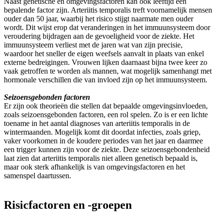
Naast genetische en omgevingsfactoren kan ook leeftijd een
bepalende factor zijn. Arteriitis temporalis treft voornamelijk mensen
ouder dan 50 jaar, waarbij het risico stijgt naarmate men ouder
wordt. Dit wijst erop dat veranderingen in het immuunsysteem door
veroudering bijdragen aan de gevoeligheid voor de ziekte. Het
immuunsysteem verliest met de jaren wat van zijn precisie,
waardoor het sneller de eigen weefsels aanvalt in plaats van enkel
externe bedreigingen. Vrouwen lijken daarnaast bijna twee keer zo
vaak getroffen te worden als mannen, wat mogelijk samenhangt met
hormonale verschillen die van invloed zijn op het immuunsysteem.
Seizoensgebonden factoren
Er zijn ook theorieën die stellen dat bepaalde omgevingsinvloeden,
zoals seizoensgebonden factoren, een rol spelen. Zo is er een lichte
toename in het aantal diagnoses van arteriitis temporalis in de
wintermaanden. Mogelijk komt dit doordat infecties, zoals griep,
vaker voorkomen in de koudere periodes van het jaar en daarmee
een trigger kunnen zijn voor de ziekte. Deze seizoensgebondenheid
laat zien dat arteriitis temporalis niet alleen genetisch bepaald is,
maar ook sterk afhankelijk is van omgevingsfactoren en het
samenspel daartussen.
Risicfactoren en -groepen