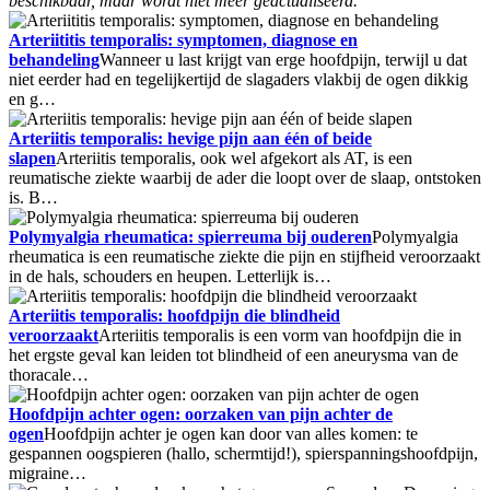
beschikbaar, maar wordt niet meer geactualiseerd.
Arteriititis temporalis: symptomen, diagnose en
behandeling
Wanneer u last krijgt van erge hoofdpijn, terwijl u dat
niet eerder had en tegelijkertijd de slagaders vlakbij de ogen dikkig
en g…
Arteriitis temporalis: hevige pijn aan één of beide
slapen
Arteriitis temporalis, ook wel afgekort als AT, is een
reumatische ziekte waarbij de ader die loopt over de slaap, ontstoken
is. B…
Polymyalgia rheumatica: spierreuma bij ouderen
Polymyalgia
rheumatica is een reumatische ziekte die pijn en stijfheid veroorzaakt
in de hals, schouders en heupen. Letterlijk is…
Arteriitis temporalis: hoofdpijn die blindheid
veroorzaakt
Arteriitis temporalis is een vorm van hoofdpijn die in
het ergste geval kan leiden tot blindheid of een aneurysma van de
thoracale…
Hoofdpijn achter ogen: oorzaken van pijn achter de
ogen
Hoofdpijn achter je ogen kan door van alles komen: te
gespannen oogspieren (hallo, schermtijd!), spierspanningshoofdpijn,
migraine…