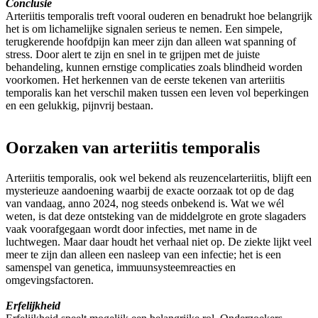
Conclusie
Arteriitis temporalis treft vooral ouderen en benadrukt hoe belangrijk
het is om lichamelijke signalen serieus te nemen. Een simpele,
terugkerende hoofdpijn kan meer zijn dan alleen wat spanning of
stress. Door alert te zijn en snel in te grijpen met de juiste
behandeling, kunnen ernstige complicaties zoals blindheid worden
voorkomen. Het herkennen van de eerste tekenen van arteriitis
temporalis kan het verschil maken tussen een leven vol beperkingen
en een gelukkig, pijnvrij bestaan.
Oorzaken van arteriitis temporalis
Arteriitis temporalis, ook wel bekend als reuzencelarteriitis, blijft een
mysterieuze aandoening waarbij de exacte oorzaak tot op de dag
van vandaag, anno 2024, nog steeds onbekend is. Wat we wél
weten, is dat deze ontsteking van de middelgrote en grote slagaders
vaak voorafgegaan wordt door infecties, met name in de
luchtwegen. Maar daar houdt het verhaal niet op. De ziekte lijkt veel
meer te zijn dan alleen een nasleep van een infectie; het is een
samenspel van genetica, immuunsysteemreacties en
omgevingsfactoren.
Erfelijkheid