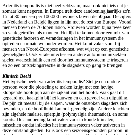
Arteriitis temporalis is niet heel zeldzaam, maar ook niet iets dat je
zomaar kunt negeren. In Europa treft deze aandoening jaarlijks zo'n
15 tot 30 mensen per 100.000 inwoners boven de 50 jaar. De cijfers
in Nederland en België liggen in lijn met de rest van Europa. Vooral
mensen boven de 70 lopen risico. Vrouwen worden bijna twee keer
zo vaak getroffen als mannen. Het lijkt te komen door een mix van
genetische factoren en veranderingen in het immuunsysteem die
optreden naarmate we ouder worden. Het komt vaker voor bij
mensen van Noord-Europese afkomst, wat wijst op een genetische
gevoeligheid. Ook virale infecties en andere auto-immuunziekten
spelen waarschijnlijk een rol door het immuunsysteem te triggeren
en zo een ontstekingsreactie in de slagaders op gang te brengen.
Klinisch Beeld
Het typische beeld van arteriitis temporalis? Stel je een oudere
persoon voor die plotseling te maken krijgt met een hevige,
kloppende hoofdpijn aan de zijkant van het hoofd. Vaak gaat dit
gepaard met kaakpijn bij het kauwen en een gevoel van uitputting.
De pijn zit meestal bij de slapen, waar de ontstoken slagaders zich
bevinden, en de hoofdhuid kan ook gevoelig zijn. Andere klachten
zijn algehele malaise, spierpijn (polymyalgia rheumatica), en soms
koorts. De aandoening komt vaker voor in koude klimaten,
misschien omdat infecties het immuunsysteem vaker activeren in
deze omstandigheden. Er is ook een seizoensgebonden patroon: in