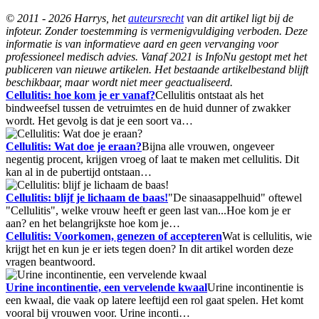
© 2011 - 2026 Harrys, het
auteursrecht
van dit artikel ligt bij de
infoteur. Zonder toestemming is vermenigvuldiging verboden. Deze
informatie is van informatieve aard en geen vervanging voor
professioneel medisch advies. Vanaf 2021 is InfoNu gestopt met het
publiceren van nieuwe artikelen. Het bestaande artikelbestand blijft
beschikbaar, maar wordt niet meer geactualiseerd.
Cellulitis: hoe kom je er vanaf?
Cellulitis ontstaat als het
bindweefsel tussen de vetruimtes en de huid dunner of zwakker
wordt. Het gevolg is dat je een soort va…
Cellulitis: Wat doe je eraan?
Bijna alle vrouwen, ongeveer
negentig procent, krijgen vroeg of laat te maken met cellulitis. Dit
kan al in de pubertijd ontstaan…
Cellulitis: blijf je lichaam de baas!
"De sinaasappelhuid" oftewel
"Cellulitis", welke vrouw heeft er geen last van...Hoe kom je er
aan? en het belangrijkste hoe kom je…
Cellulitis: Voorkomen, genezen of accepteren
Wat is cellulitis, wie
krijgt het en kun je er iets tegen doen? In dit artikel worden deze
vragen beantwoord.
Urine incontinentie, een vervelende kwaal
Urine incontinentie is
een kwaal, die vaak op latere leeftijd een rol gaat spelen. Het komt
vooral bij vrouwen voor. Urine inconti…