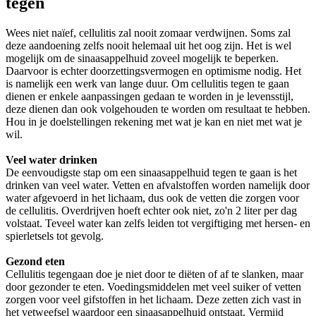
tegen
Wees niet naïef, cellulitis zal nooit zomaar verdwijnen. Soms zal
deze aandoening zelfs nooit helemaal uit het oog zijn. Het is wel
mogelijk om de sinaasappelhuid zoveel mogelijk te beperken.
Daarvoor is echter doorzettingsvermogen en optimisme nodig. Het
is namelijk een werk van lange duur. Om cellulitis tegen te gaan
dienen er enkele aanpassingen gedaan te worden in je levensstijl,
deze dienen dan ook volgehouden te worden om resultaat te hebben.
Hou in je doelstellingen rekening met wat je kan en niet met wat je
wil.
Veel water drinken
De eenvoudigste stap om een sinaasappelhuid tegen te gaan is het
drinken van veel water. Vetten en afvalstoffen worden namelijk door
water afgevoerd in het lichaam, dus ook de vetten die zorgen voor
de cellulitis. Overdrijven hoeft echter ook niet, zo'n 2 liter per dag
volstaat. Teveel water kan zelfs leiden tot vergiftiging met hersen- en
spierletsels tot gevolg.
Gezond eten
Cellulitis tegengaan doe je niet door te diëten of af te slanken, maar
door gezonder te eten. Voedingsmiddelen met veel suiker of vetten
zorgen voor veel gifstoffen in het lichaam. Deze zetten zich vast in
het vetweefsel waardoor een sinaasappelhuid ontstaat. Vermijd