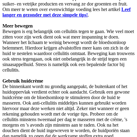
suiker- en vetrijke producten en vervang ze dor groenten en fruit.
Om meer te weten over evenwichtige voeding lees het artikel
Leef
langer en gezonder met deze simpele tips!
.
Meer bewegen
Bewegen is erg belangrijk om cellulitis tegen te gaan. Wie veel moet
zitten voor zijn werk dient ook wat meer inspanning te doen.
Wanneer het lichaam te weinig beweegt wordt de bloedsomloop
belemmert. Hierdoor krijgen afvalstoffen meer kans om zich in de
huid te nestelen waardoor cellulitis ontstaat. Beweging kan trouwens
ook stress tegengaan, ook niet onbelangrijk in de strijd tegen een
sinaasappelhuid. Stress is namelijk ook een bepalende factor bij
cellulitis.
Gebruik huidcrème
De binnenkant wordt nu grondig aangepakt, de buitenkant of het
huidoppervlak verdient echter ook aandacht. Gebruik een gewone
huidcrème om de bloedsomloop te stimuleren door de huid te
masseren. Ook anti-cellulitis middeltjes kunnen gebruikt worden
hiervoor maar deze werken niet altijd. Zeker niet wanneer er geen
rekening gehouden wordt met de vorige tips. Probeer om de
cellulitis minstens tweemaal per dag te masseren met de crème, 's
morgens en 's avonds zijn minstens aan te raden. Ook na het
douchen dient de huid ingewreven te worden, de huidporiën staan
dan namelijk zo open dat de werkzame stoffen extra goed