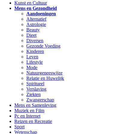
Kunst en Cultuur
Mens en Gezondheid
Aandoeningen
Alternatief
Astrologie
Beauty
Dieet
Diversen
Gezonde Voeding
Kinderen
Leven
Lifestyle
Mode
Natuurgeneeswijze
Relatie en Huwelijk
Spiritueel
Verslaving
Ziekten
Zwangerschap
Mens en Samenleving
Muziek en Film
Pc en Internet
Reizen en Recreatie
Sport
Wetenschap