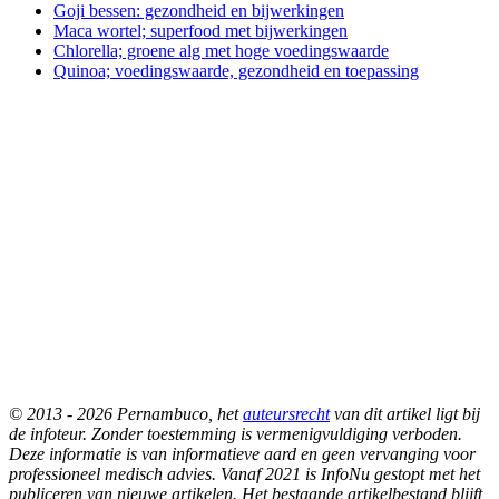
Goji bessen: gezondheid en bijwerkingen
Maca wortel; superfood met bijwerkingen
Chlorella; groene alg met hoge voedingswaarde
Quinoa; voedingswaarde, gezondheid en toepassing
© 2013 - 2026 Pernambuco, het
auteursrecht
van dit artikel ligt bij
de infoteur. Zonder toestemming is vermenigvuldiging verboden.
Deze informatie is van informatieve aard en geen vervanging voor
professioneel medisch advies. Vanaf 2021 is InfoNu gestopt met het
publiceren van nieuwe artikelen. Het bestaande artikelbestand blijft