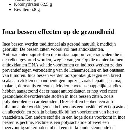
Koolhydraten 62,5 g
Eiwitten 6,8 g
Inca bessen effecten op de gezondheid
Inca bessen werden traditioneel als gezond natuurlijk medicijn
gebruikt. De bessen zitten vooral vol met antioxidanten.
Antioxidanten zijn stoffen die in staat zijn om vrije radicalen die in
de cellen gevormd worden, weg te vangen. Op die manier kunnen
antioxidanten DNA schade voorkomen en indirect werken ze dus
preventief tegen veroudering van de lichaamscellen en het ontstaan
van tumoren. Inca bessen werden oorspronkelijk tegen een breed
scala aan ziekten en aandoeningen ingezet, zoals hepatitis, astma,
malaria, dermatitis en reuma. Moderne wetenschappelijke studies
hebben aangetoond dat er naast antioxidanten er nog veel meer
gezondheidsbevorderende stoffen in Inca bessen zitten, zoals
polyphenolen en carotenoïden. Deze stoffen hebben een anti-
inflammatoire werkingen en hebben dus een positief effect op astma
en allergieën en ze zijn belangrijk bij het voorkomen van hart en
vaatziekten. Een andere stof die in een hoge dosis voorkomt in inca
bessen is pectine. Pectine is een polysacharide oftewel een
meervoudig suikermolecuul dat een sterke ondersteunende en