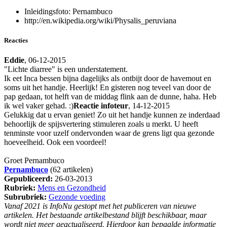
Inleidingsfoto:
Pernambuco
http://en.wikipedia.org/wiki/Physalis_peruviana
Reacties
Eddie
, 06-12-2015
"Lichte diarree" is een understatement.
Ik eet Inca bessen bijna dagelijks als ontbijt door de havemout en
soms uit het handje. Heerlijk! En gisteren nog teveel van door de
pap gedaan, tot helft van de middag flink aan de dunne, haha. Heb
ik wel vaker gehad. :)
Reactie infoteur
, 14-12-2015
Gelukkig dat u ervan geniet! Zo uit het handje kunnen ze inderdaad
behoorlijk de spijsvertering stimuleren zoals u merkt. U heeft
tenminste voor uzelf ondervonden waar de grens ligt qua gezonde
hoeveelheid. Ook een voordeel!
Groet Pernambuco
Pernambuco
(62 artikelen)
Gepubliceerd:
26-03-2013
Rubriek:
Mens en Gezondheid
Subrubriek:
Gezonde voeding
Vanaf 2021 is InfoNu gestopt met het publiceren van nieuwe
artikelen. Het bestaande artikelbestand blijft beschikbaar, maar
wordt niet meer geactualiseerd. Hierdoor kan bepaalde informatie