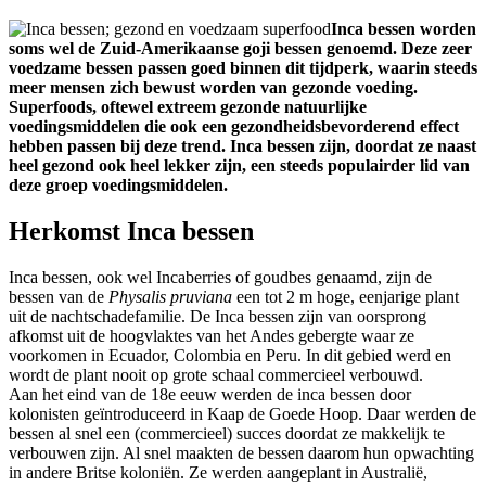
Inca bessen worden
soms wel de Zuid-Amerikaanse goji bessen genoemd. Deze zeer
voedzame bessen passen goed binnen dit tijdperk, waarin steeds
meer mensen zich bewust worden van gezonde voeding.
Superfoods, oftewel extreem gezonde natuurlijke
voedingsmiddelen die ook een gezondheidsbevorderend effect
hebben passen bij deze trend. Inca bessen zijn, doordat ze naast
heel gezond ook heel lekker zijn, een steeds populairder lid van
deze groep voedingsmiddelen.
Herkomst Inca bessen
Inca bessen, ook wel Incaberries of goudbes genaamd, zijn de
bessen van de
Physalis pruviana
een tot 2 m hoge, eenjarige plant
uit de nachtschadefamilie. De Inca bessen zijn van oorsprong
afkomst uit de hoogvlaktes van het Andes gebergte waar ze
voorkomen in Ecuador, Colombia en Peru. In dit gebied werd en
wordt de plant nooit op grote schaal commercieel verbouwd.
Aan het eind van de 18e eeuw werden de inca bessen door
kolonisten geïntroduceerd in Kaap de Goede Hoop. Daar werden de
bessen al snel een (commercieel) succes doordat ze makkelijk te
verbouwen zijn. Al snel maakten de bessen daarom hun opwachting
in andere Britse koloniën. Ze werden aangeplant in Australië,