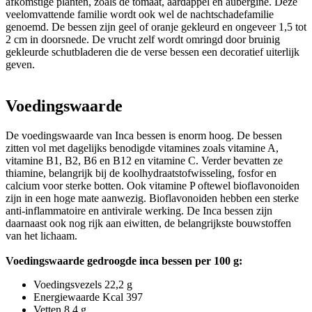
afkomstige planten, zoals de tomaat, aardappel en aubergine. Deze
veelomvattende familie wordt ook wel de nachtschadefamilie
genoemd. De bessen zijn geel of oranje gekleurd en ongeveer 1,5 tot
2 cm in doorsnede. De vrucht zelf wordt omringd door bruinig
gekleurde schutbladeren die de verse bessen een decoratief uiterlijk
geven.
Voedingswaarde
De voedingswaarde van Inca bessen is enorm hoog. De bessen
zitten vol met dagelijks benodigde vitamines zoals vitamine A,
vitamine B1, B2, B6 en B12 en vitamine C. Verder bevatten ze
thiamine, belangrijk bij de koolhydraatstofwisseling, fosfor en
calcium voor sterke botten. Ook vitamine P oftewel bioflavonoiden
zijn in een hoge mate aanwezig. Bioflavonoiden hebben een sterke
anti-inflammatoire en antivirale werking. De Inca bessen zijn
daarnaast ook nog rijk aan eiwitten, de belangrijkste bouwstoffen
van het lichaam.
Voedingswaarde gedroogde inca bessen per 100 g:
Voedingsvezels 22,2 g
Energiewaarde Kcal 397
Vetten 8,4 g