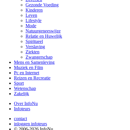
Gezonde Voeding
Kinderen
Leven
Lifestyle
Mode
Natuurgeneeswijze
Relatie en Huwelijk
Spiritueel
Verslaving
Ziekten
Zwangerschap
Mens en Samenleving
Muziek en Film
Pc en Internet
Reizen en Recreatie
Sport
Wetenschap
Zakelijk
Over InfoNu
Infoteurs
contact
inloggen infoteurs
© 2006-2026 InfoNu