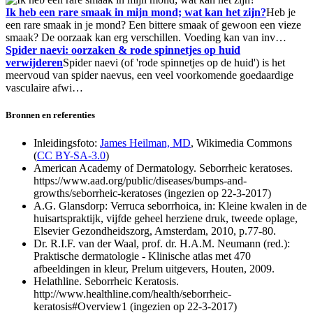
Ik heb een rare smaak in mijn mond; wat kan het zijn?
Heb je
een rare smaak in je mond? Een bittere smaak of gewoon een vieze
smaak? De oorzaak kan erg verschillen. Voeding kan van inv…
Spider naevi: oorzaken & rode spinnetjes op huid
verwijderen
Spider naevi (of 'rode spinnetjes op de huid') is het
meervoud van spider naevus, een veel voorkomende goedaardige
vasculaire afwi…
Bronnen en referenties
Inleidingsfoto:
James Heilman, MD
, Wikimedia Commons
(
CC BY-SA-3.0
)
American Academy of Dermatology. Seborrheic keratoses.
https://www.aad.org/public/diseases/bumps-and-
growths/seborrheic-keratoses (ingezien op 22-3-2017)
A.G. Glansdorp: Verruca seborrhoica, in: Kleine kwalen in de
huisartspraktijk, vijfde geheel herziene druk, tweede oplage,
Elsevier Gezondheidszorg, Amsterdam, 2010, p.77-80.
Dr. R.I.F. van der Waal, prof. dr. H.A.M. Neumann (red.):
Praktische dermatologie - Klinische atlas met 470
afbeeldingen in kleur, Prelum uitgevers, Houten, 2009.
Helathline. Seborrheic Keratosis.
http://www.healthline.com/health/seborrheic-
keratosis#Overview1 (ingezien op 22-3-2017)