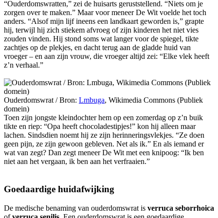
“Ouderdomswratten,” zei de huisarts geruststellend. “Niets om je
zorgen over te maken.” Maar voor meneer De Wit voelde het toch
anders. “Alsof mijn lijf ineens een landkaart geworden is,” grapte
hij, terwijl hij zich stiekem afvroeg of zijn kinderen het niet vies
zouden vinden. Hij stond soms wat langer voor de spiegel, tikte
zachtjes op de plekjes, en dacht terug aan de gladde huid van
vroeger – en aan zijn vrouw, die vroeger altijd zei: “Elke vlek heeft
z’n verhaal.”
Ouderdomswrat /
Bron:
Lmbuga
, Wikimedia Commons (Publiek
domein)
Toen zijn jongste kleindochter hem op een zomerdag op z’n buik
tikte en riep: “Opa heeft chocoladestipjes!” kon hij alleen maar
lachen. Sindsdien noemt hij ze zijn herinneringsvlekjes. “Ze doen
geen pijn, ze zijn gewoon gebleven. Net als ik.” En als iemand er
wat van zegt? Dan zegt meneer De Wit met een knipoog: “Ik ben
niet aan het vergaan, ik ben aan het verfraaien.”
Goedaardige huidafwijking
De medische benaming van ouderdomswrat is
verruca seborrhoica
of
verruca senilis
. Een ouderdomswrat is een goedaardige