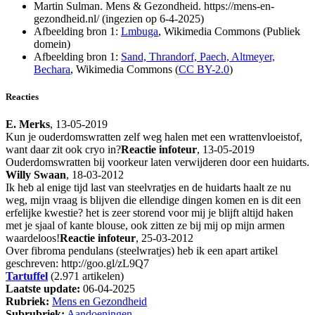
Martin Sulman. Mens & Gezondheid. https://mens-en-
gezondheid.nl/ (ingezien op 6-4-2025)
Afbeelding bron 1:
Lmbuga
, Wikimedia Commons (Publiek
domein)
Afbeelding bron 1:
Sand, Thrandorf, Paech, Altmeyer,
Bechara
, Wikimedia Commons (
CC BY-2.0
)
Reacties
E. Merks
, 13-05-2019
Kun je ouderdomswratten zelf weg halen met een wrattenvloeistof,
want daar zit ook cryo in?
Reactie infoteur
, 13-05-2019
Ouderdomswratten bij voorkeur laten verwijderen door een huidarts.
Willy Swaan
, 18-03-2012
Ik heb al enige tijd last van steelvratjes en de huidarts haalt ze nu
weg, mijn vraag is blijven die ellendige dingen komen en is dit een
erfelijke kwestie? het is zeer storend voor mij je blijft altijd haken
met je sjaal of kante blouse, ook zitten ze bij mij op mijn armen
waardeloos!
Reactie infoteur
, 25-03-2012
Over fibroma pendulans (steelwratjes) heb ik een apart artikel
geschreven: http://goo.gl/zL9Q7
Tartuffel
(2.971 artikelen)
Laatste update:
06-04-2025
Rubriek:
Mens en Gezondheid
Subrubriek:
Aandoeningen