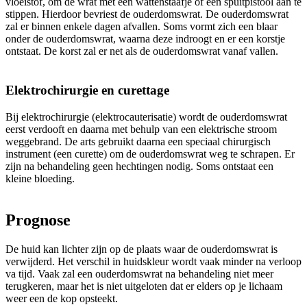
vloeistof, om de wrat met een wattenstaafje of een spuitpistool aan te
stippen. Hierdoor bevriest de ouderdomswrat. De ouderdomswrat
zal er binnen enkele dagen afvallen. Soms vormt zich een blaar
onder de ouderdomswrat, waarna deze indroogt en er een korstje
ontstaat. De korst zal er net als de ouderdomswrat vanaf vallen.
Elektrochirurgie en curettage
Bij elektrochirurgie (elektrocauterisatie) wordt de ouderdomswrat
eerst verdooft en daarna met behulp van een elektrische stroom
weggebrand. De arts gebruikt daarna een speciaal chirurgisch
instrument (een curette) om de ouderdomswrat weg te schrapen. Er
zijn na behandeling geen hechtingen nodig. Soms ontstaat een
kleine bloeding.
Prognose
De huid kan lichter zijn op de plaats waar de ouderdomswrat is
verwijderd. Het verschil in huidskleur wordt vaak minder na verloop
va tijd. Vaak zal een ouderdomswrat na behandeling niet meer
terugkeren, maar het is niet uitgeloten dat er elders op je lichaam
weer een de kop opsteekt.