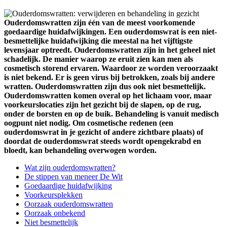
Ouderdomswratten zijn één van de meest voorkomende
goedaardige huidafwijkingen. Een ouderdomswrat is een niet-
besmettelijke huidafwijking die meestal na het vijftigste
levensjaar optreedt. Ouderdomswratten zijn in het geheel niet
schadelijk. De manier waarop ze eruit zien kan men als
cosmetisch storend ervaren. Waardoor ze worden veroorzaakt
is niet bekend. Er is geen virus bij betrokken, zoals bij andere
wratten. Ouderdomswratten zijn dus ook niet besmettelijk.
Ouderdomswratten komen overal op het lichaam voor, maar
voorkeurslocaties zijn het gezicht bij de slapen, op de rug,
onder de borsten en op de buik. Behandeling is vanuit medisch
oogpunt niet nodig. Om cosmetische redenen (een
ouderdomswrat in je gezicht of andere zichtbare plaats) of
doordat de ouderdomswrat steeds wordt opengekrabd en
bloedt, kan behandeling overwogen worden.
Wat zijn ouderdomswratten?
De stippen van meneer De Wit
Goedaardige huidafwijking
Voorkeursplekken
Oorzaak ouderdomswratten
Oorzaak onbekend
Niet besmettelijk