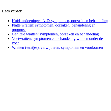
Lees verder
Huidaandoeningen A-Z: symptomen, oorzaak en behandeling
Platte wratten: symptomen, oorzaken, behandeling en
prognose
Genitale wratten: symptomen, oorzaken en behandeling
Voetwratten: symptomen en behandeling wratten onder de
voet
Wratten (wratjes): verwijderen, symptomen en voorkomen