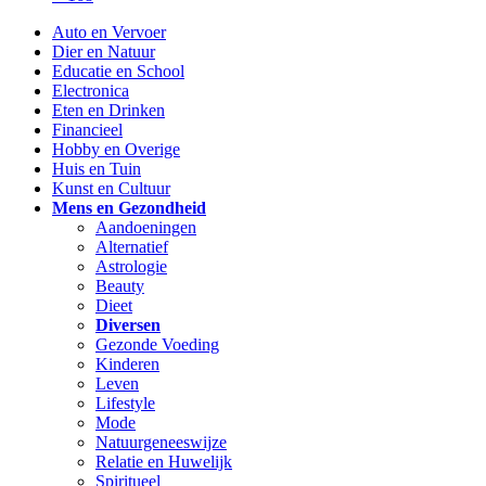
Auto en Vervoer
Dier en Natuur
Educatie en School
Electronica
Eten en Drinken
Financieel
Hobby en Overige
Huis en Tuin
Kunst en Cultuur
Mens en Gezondheid
Aandoeningen
Alternatief
Astrologie
Beauty
Dieet
Diversen
Gezonde Voeding
Kinderen
Leven
Lifestyle
Mode
Natuurgeneeswijze
Relatie en Huwelijk
Spiritueel