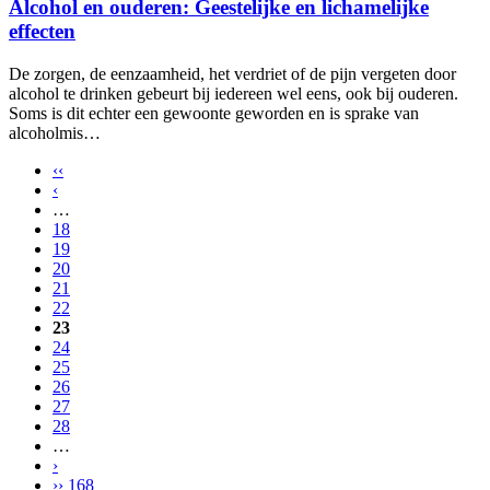
Alcohol en ouderen: Geestelijke en lichamelijke
effecten
De zorgen, de eenzaamheid, het verdriet of de pijn vergeten door
alcohol te drinken gebeurt bij iedereen wel eens, ook bij ouderen.
Soms is dit echter een gewoonte geworden en is sprake van
alcoholmis…
‹‹
‹
…
18
19
20
21
22
23
24
25
26
27
28
…
›
›› 168